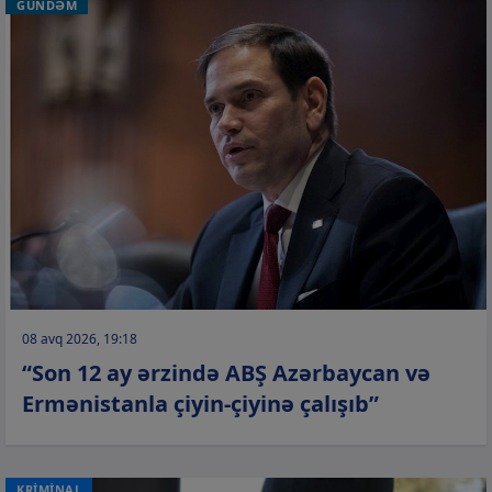
GÜNDƏM
08 avq 2026, 19:18
“Son 12 ay ərzində ABŞ Azərbaycan və
Ermənistanla çiyin-çiyinə çalışıb”
KRİMİNAL