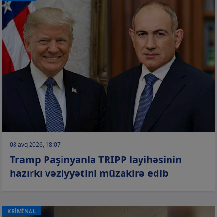
08 avq 2026, 18:07
Tramp Paşinyanla TRIPP layihəsinin
hazırkı vəziyyətini müzakirə edib
KRİMİNAL