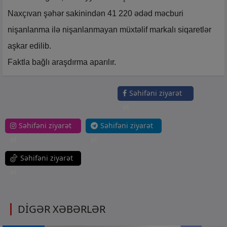
Naxçıvan şəhər sakinindən 41 220 ədəd məcburi
nişanlanma ilə nişanlanmayan müxtəlif markalı siqaretlər
aşkar edilib.
Faktla bağlı araşdırma aparılır.
Səhifəni ziyarət
et
Səhifəni ziyarət
Səhifəni ziyarət
et
et
Səhifəni ziyarət
et
DİGƏR XƏBƏRLƏR