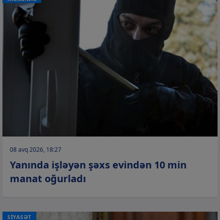
08 avq 2026, 18:27
Yanında işləyən şəxs evindən 10 min
manat oğurladı
SİYASƏT