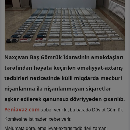
Naxçıvan Baş Gömrük İdarəsinin əməkdaşları
tərəfindən həyata keçirilən əməliyyat-axtarış
tədbirləri nəticəsində külli miqdarda məcburi
nişanlanma ilə nişanlanmayan siqaretlər
aşkar edilərək qanunsuz dövriyyədən çıxarılıb.
Yeniavaz.com
xəbər verir ki, bu barədə Dövlət Gömrük
Komitəsinə istinadən xəbər verir.
Məlumata görə, əməliyyat-axtarış tədbirləri zamanı