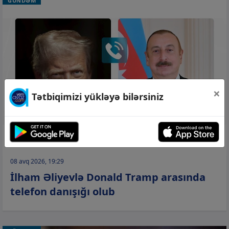
GÜNDƏM
×
Tətbiqimizi yükləyə bilərsiniz
08 avq 2026, 19:29
İlham Əliyevlə Donald Tramp arasında
telefon danışığı olub