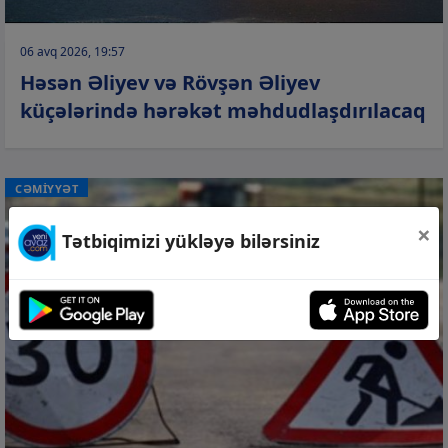
06 avq 2026, 19:57
Həsən Əliyev və Rövşən Əliyev
küçələrində hərəkət məhdudlaşdırılacaq
CƏMİYYƏT
×
Tətbiqimizi yükləyə bilərsiniz