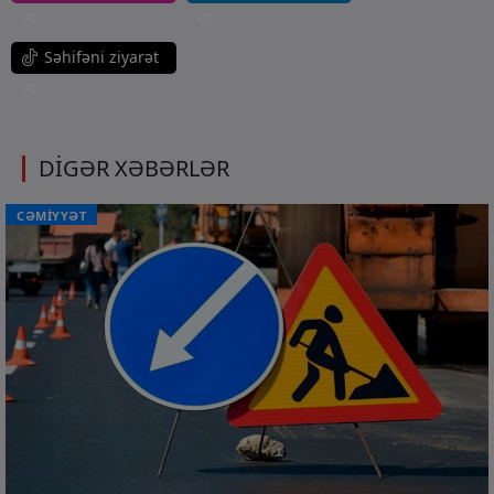
et
et
Səhifəni ziyarət
et
DİGƏR XƏBƏRLƏR
CƏMİYYƏT