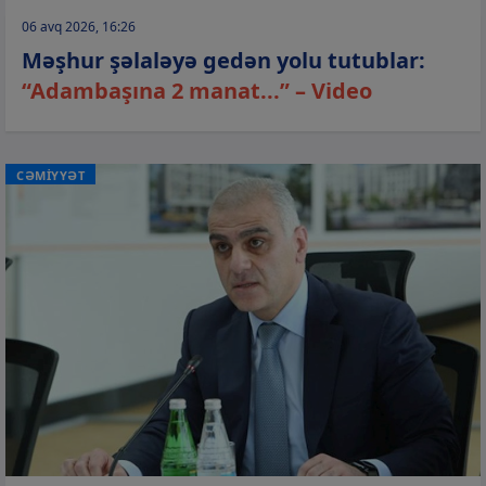
06 avq 2026, 16:26
Məşhur şəlaləyə gedən yolu tutublar:
“Adambaşına 2 manat...” – Video
CƏMİYYƏT