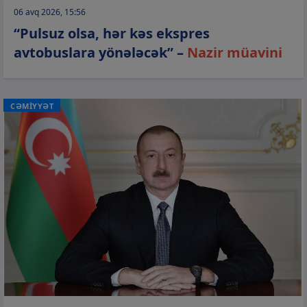
06 avq 2026, 15:56
“Pulsuz olsa, hər kəs ekspres
avtobuslara yönələcək” –
Nazir müavini
CƏMİYYƏT