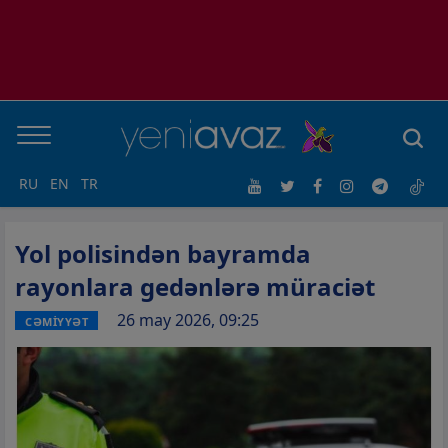
RU
EN
TR
Yol polisindən bayramda
rayonlara gedənlərə müraciət
26 may 2026, 09:25
CƏMİYYƏT