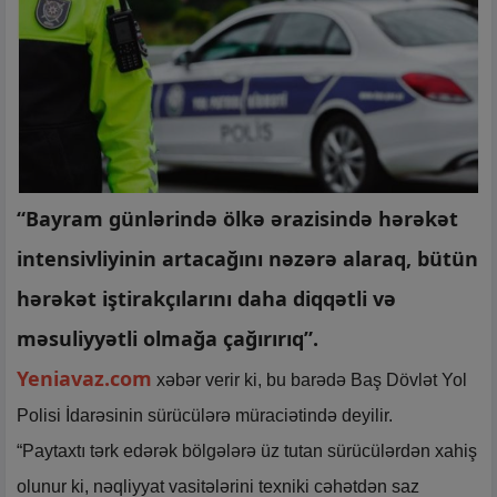
“Bayram günlərində ölkə ərazisində hərəkət
intensivliyinin artacağını nəzərə alaraq, bütün
hərəkət iştirakçılarını daha diqqətli və
məsuliyyətli olmağa çağırırıq”.
Yeniavaz.com
xəbər verir ki, bu barədə Baş Dövlət Yol
Polisi İdarəsinin sürücülərə müraciətində deyilir.
“Paytaxtı tərk edərək bölgələrə üz tutan sürücülərdən xahiş
olunur ki, nəqliyyat vasitələrini texniki cəhətdən saz