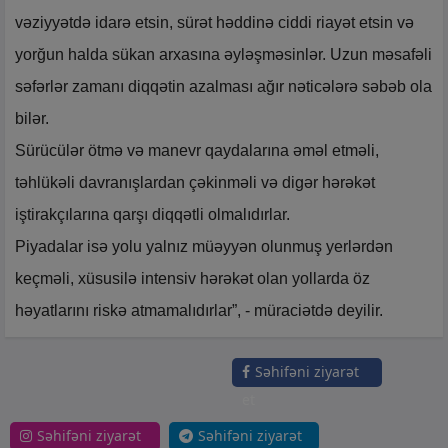
vəziyyətdə idarə etsin, sürət həddinə ciddi riayət etsin və
yorğun halda sükan arxasına əyləşməsinlər. Uzun məsafəli
səfərlər zamanı diqqətin azalması ağır nəticələrə səbəb ola
bilər.
Sürücülər ötmə və manevr qaydalarına əməl etməli,
təhlükəli davranışlardan çəkinməli və digər hərəkət
iştirakçılarına qarşı diqqətli olmalıdırlar.
Piyadalar isə yolu yalnız müəyyən olunmuş yerlərdən
keçməli, xüsusilə intensiv hərəkət olan yollarda öz
həyatlarını riskə atmamalıdırlar”, - müraciətdə deyilir.
Səhifəni ziyarət
et
Səhifəni ziyarət
Səhifəni ziyarət