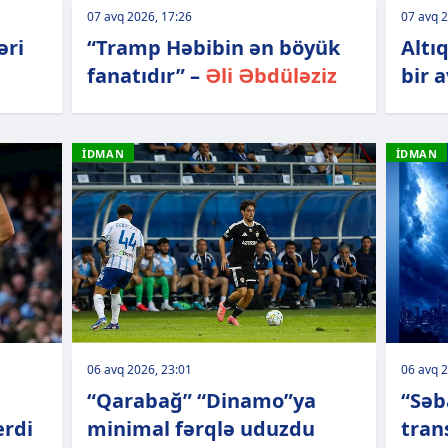
07 avq 2026, 17:26
07 avq 2
əri
“Tramp Həbibin ən böyük
Altı
fanatıdır” –
Əli Əbdüləziz
bir a
İDMAN
İDMAN
06 avq 2026, 23:01
06 avq 2
“Qarabağ” “Dinamo”ya
“Səb
erdi
minimal fərqlə uduzdu
tran