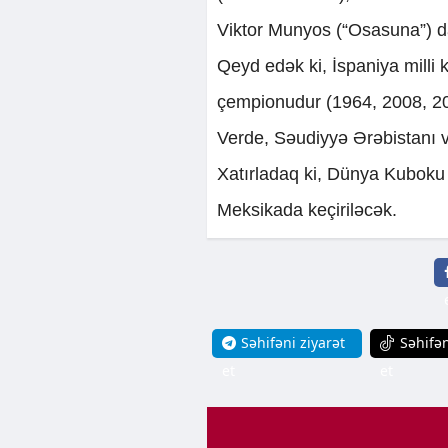
Viktor Munyos (“Osasuna”) da
Qeyd edək ki, İspaniya mill
çempionudur (1964, 2008, 20
Verde, Səudiyyə Ərəbistanı 
Xatırladaq ki, Dünya Kuboku 
Meksikada keçiriləcək.
Səhifəni ziyarət
Səhifən
et
et