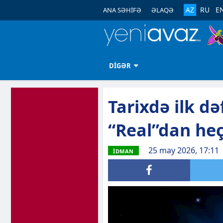
AZ
RU
E
ANA SƏHİFƏ
ƏLAQƏ
DİGƏR
Tarixdə ilk də
“Real”dan he
25 may 2026, 17:11
İDMAN