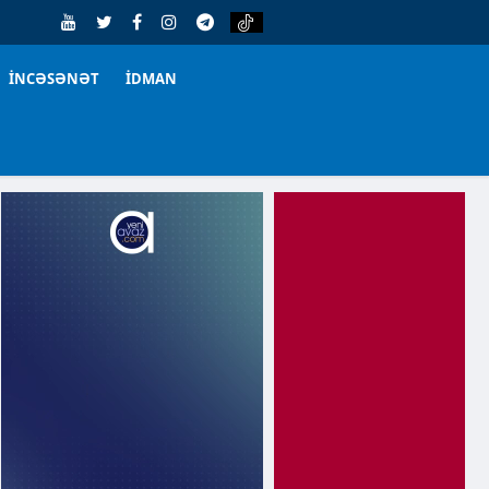
İNCƏSƏNƏT
İDMAN