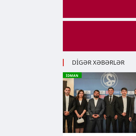
DİGƏR XƏBƏRLƏR
İDMAN