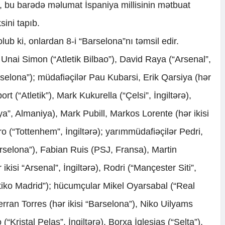
i, bu barədə məlumat İspaniya millisinin mətbuat
ini tapıb.
lub ki, onlardan 8-i “Barselona”nı təmsil edir.
Unai Simon (“Atletik Bilbao”), David Raya (“Arsenal”,
rselona”); müdafiəçilər Pau Kubarsi, Erik Qarsiya (hər
rt (“Atletik”), Mark Kukurella (“Çelsi”, İngiltərə),
a”, Almaniya), Mark Pubill, Markos Lorente (hər ikisi
ro (“Tottenhem”, İngiltərə); yarımmüdafiəçilər Pedri,
selona”), Fabian Ruis (PSJ, Fransa), Martin
kisi “Arsenal”, İngiltərə), Rodri (“Mançester Siti”,
etiko Madrid”); hücumçular Mikel Oyarsabal (“Real
ran Torres (hər ikisi “Barselona”), Niko Uilyams
 (“Kristal Pelas”, İngiltərə), Borxa İqlesias (“Selta”),