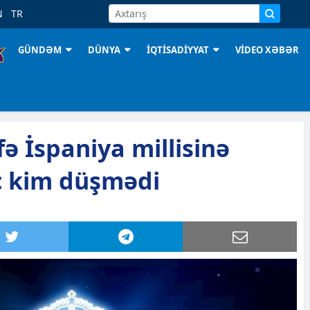
N
TR
GÜNDƏM
DÜNYA
İQTİSADİYYAT
VİDEO XƏBƏR
fə İspaniya millisinə
ç kim düşmədi