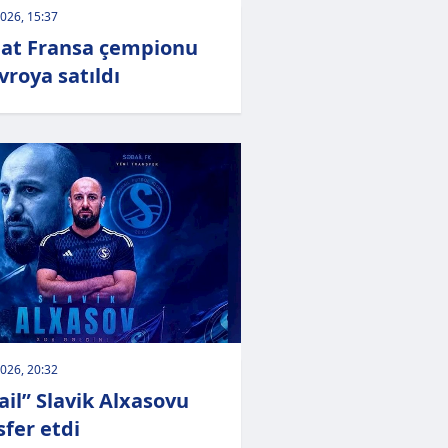
026, 15:37
qat Fransa çempionu
vroya satıldı
026, 20:32
ail” Slavik Alxasovu
sfer etdi