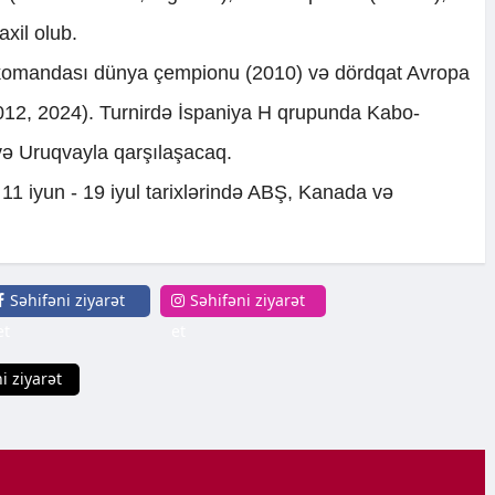
xil olub.
i komandası dünya çempionu (2010) və dördqat Avropa
12, 2024). Turnirdə İspaniya H qrupunda Kabo-
və Uruqvayla qarşılaşacaq.
11 iyun - 19 iyul tarixlərində ABŞ, Kanada və
Səhifəni ziyarət
Səhifəni ziyarət
et
et
i ziyarət