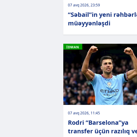
07 avq 2026, 23:59
“Səbail”in yeni rəhbərl
müəyyənləşdi
İDMAN
07 avq 2026, 11:45
Rodri “Barselona”ya
transfer üçün razılıq v