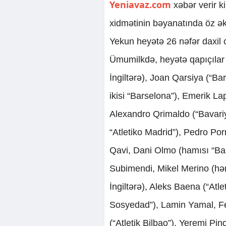
Yeniavaz.com
xəbər verir k
xidmətinin bəyanatında öz əks
Yekun heyətə 26 nəfər daxil o
Ümumilkdə, heyətə qapıçılar 
İngiltərə), Joan Qarsiya (“Ba
ikisi “Barselona”), Emerik Lapo
Alexandro Qrimaldo (“Bavariy
“Atletiko Madrid”), Pedro Por
Qavi, Dani Olmo (hamısı “Bar
Subimendi, Mikel Merino (hər i
İngiltərə), Aleks Baena (“Atl
Sosyedad”), Lamin Yamal, Fer
(“Atletik Bilbao”), Yeremi Pino