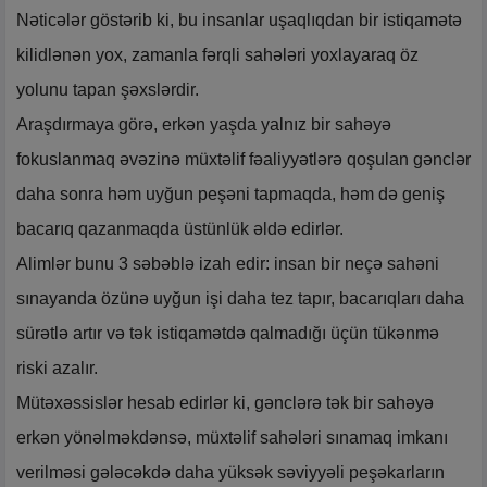
Nəticələr göstərib ki, bu insanlar uşaqlıqdan bir istiqamətə
kilidlənən yox, zamanla fərqli sahələri yoxlayaraq öz
yolunu tapan şəxslərdir.
Araşdırmaya görə, erkən yaşda yalnız bir sahəyə
fokuslanmaq əvəzinə müxtəlif fəaliyyətlərə qoşulan gənclər
daha sonra həm uyğun peşəni tapmaqda, həm də geniş
bacarıq qazanmaqda üstünlük əldə edirlər.
Alimlər bunu 3 səbəblə izah edir: insan bir neçə sahəni
sınayanda özünə uyğun işi daha tez tapır, bacarıqları daha
sürətlə artır və tək istiqamətdə qalmadığı üçün tükənmə
riski azalır.
Mütəxəssislər hesab edirlər ki, gənclərə tək bir sahəyə
erkən yönəlməkdənsə, müxtəlif sahələri sınamaq imkanı
verilməsi gələcəkdə daha yüksək səviyyəli peşəkarların