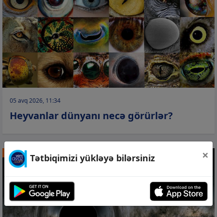
05 avq 2026, 11:34
Heyvanlar dünyanı necə görürlər?
×
ARAŞDIRMA
Tətbiqimizi yükləyə bilərsiniz