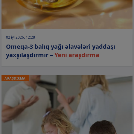
02 iyl 2026, 12:28
Omeqa-3 balıq yağı əlavələri yaddaşı
yaxşılaşdırmır –
Yeni araşdırma
ARAŞDIRMA