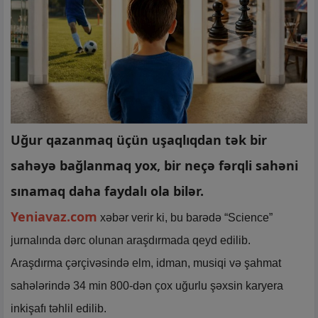
Uğur qazanmaq üçün uşaqlıqdan tək bir
sahəyə bağlanmaq yox, bir neçə fərqli sahəni
sınamaq daha faydalı ola bilər.
Yeniavaz.com
xəbər verir ki, bu barədə “Science”
jurnalında dərc olunan araşdırmada qeyd edilib.
Araşdırma çərçivəsində elm, idman, musiqi və şahmat
sahələrində 34 min 800-dən çox uğurlu şəxsin karyera
inkişafı təhlil edilib.