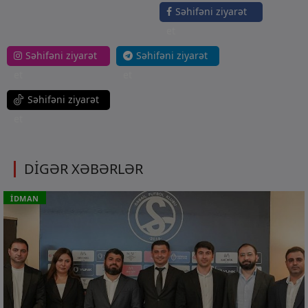
Səhifəni ziyarət
et
Səhifəni ziyarət
Səhifəni ziyarət
et
et
Səhifəni ziyarət
et
DİGƏR XƏBƏRLƏR
İDMAN