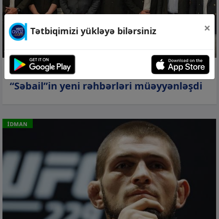
×
Tətbiqimizi yükləyə bilərsiniz
07 avq 2026, 23:59
“Səbail”in yeni rəhbərləri müəyyənləşdi
İDMAN