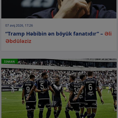
07 avq 2026, 17:26
“Tramp Həbibin ən böyük fanatıdır” –
Əli
Əbdüləziz
İDMAN