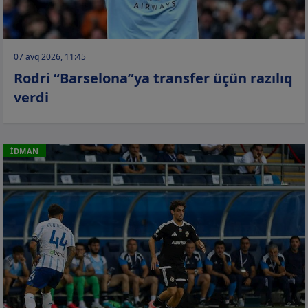
07 avq 2026, 11:45
Rodri “Barselona”ya transfer üçün razılıq
verdi
İDMAN