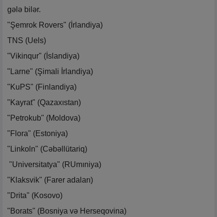
gələ bilər.
"Şemrok Rovers" (İrlandiya)
TNS (Uels)
"Vikinqur" (İslandiya)
"Larne" (Şimali İrlandiya)
"KuPS" (Finlandiya)
"Kayrat" (Qazaxıstan)
"Petrokub" (Moldova)
"Flora" (Estoniya)
"Linkoln" (Cəbəllütariq)
"Universitatya" (RUmıniya)
"Klaksvik" (Farer adaları)
"Drita" (Kosovo)
"Borats" (Bosniya və Herseqovina)