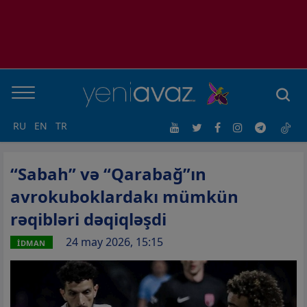
RU
EN
TR
“Sabah” və “Qarabağ”ın
avrokuboklardakı mümkün
rəqibləri dəqiqləşdi
24 may 2026, 15:15
İDMAN