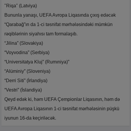
"Riqa" (Latviya)
Bununla yanaşı, UEFA Avropa Liqasında çıxış edəcək
“Qarabağ”ın da 1-ci təsnifat mərhələsindəki mümkün
rəqiblərinin siyahısı tam formalaşıb.
“Jilina” (Slovakiya)
“Voyvodina” (Serbiya)
“Universitatya Kluj” (Rumıniya)”
“Alüminiy” (Sloveniya)
“Derri Siti” (İrlandiya)
“Vestri” (İslandiya)
Qeyd edək ki, həm UEFA Çempionlar Liqasının, həm də
UEFA Avropa Liqasının 1-ci təsnifat mərhələsinin püşkü
iyunun 16-da keçiriləcək.