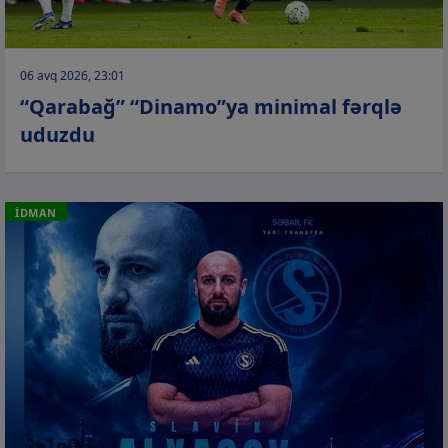
06 avq 2026, 23:01
“Qarabağ” “Dinamo”ya minimal fərqlə
uduzdu
İDMAN