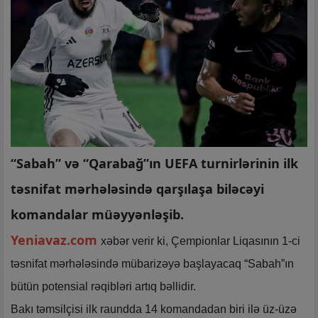
“Sabah” və “Qarabağ”ın UEFA turnirlərinin ilk
təsnifat mərhələsində qarşılaşa biləcəyi
komandalar müəyyənləşib.
Yeniavaz.com
xəbər verir ki, Çempionlar Liqasının 1-ci
təsnifat mərhələsində mübarizəyə başlayacaq “Sabah”ın
bütün potensial rəqibləri artıq bəllidir.
Bakı təmsilçisi ilk raundda 14 komandadan biri ilə üz-üzə