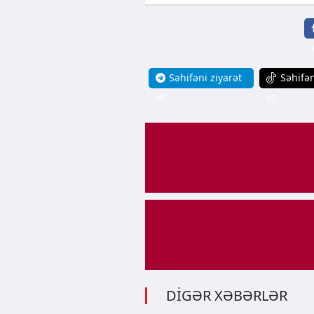
Səhifəni ziyarət
Səhifən
et
et
DİGƏR XƏBƏRLƏR