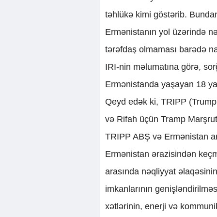
təhlükə kimi göstərib. Bundan 
Ermənistanın yol üzərində nəz
tərəfdaş olmaması barədə nar
IRI-nin məlumatına görə, sorğ
Ermənistanda yaşayan 18 yaş
Qeyd edək ki, TRIPP (Trump R
və Rifah üçün Tramp Marşrutu”
TRIPP ABŞ və Ermənistan ar
Ermənistan ərazisindən keçm
arasında nəqliyyat əlaqəsinin
imkanlarının genişləndirilmə
xətlərinin, enerji və kommunik