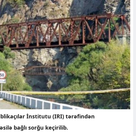
likaçılar İnstitutu (IRI) tərəfindən
ilə bağlı sorğu keçirilib.