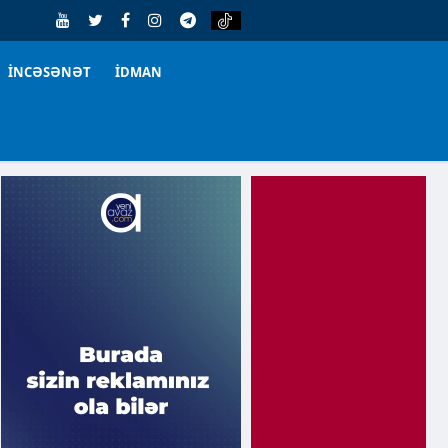
İNCƏSƏNƏT
İDMAN