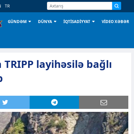
N
TR
GÜNDƏM
DÜNYA
İQTİSADİYYAT
VİDEO XƏBƏR
TRIPP layihəsilə bağlı
b