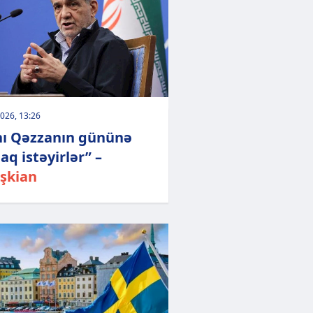
026, 13:26
nı Qəzzanın gününə
aq istəyirlər” –
şkian