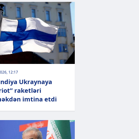
026, 12:17
andiya Ukraynaya
riot” raketləri
əkdən imtina etdi