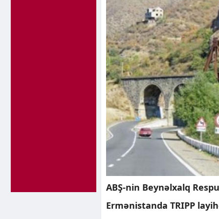
ABŞ-nin Beynəlxalq Respub
Ermənistanda TRIPP layihəs