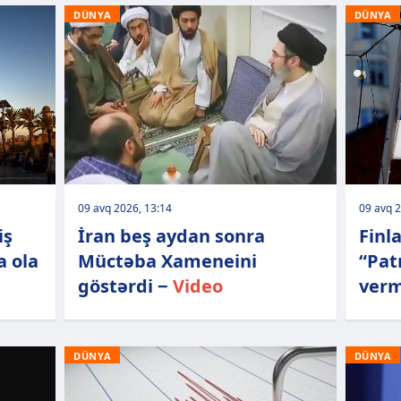
DÜNYA
DÜNYA
09 avq 2026, 13:14
09 avq 2
iş
İran beş aydan sonra
Finl
a ola
Müctəba Xameneini
“Pat
göstərdi −
Video
verm
DÜNYA
DÜNYA