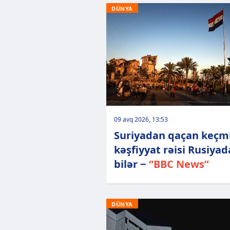
DÜNYA
09 avq 2026, 13:53
Suriyadan qaçan keçm
kəşfiyyat rəisi Rusiyad
bilər −
“BBC News”
DÜNYA