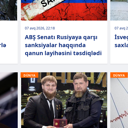
07 avq 2026, 22:18
07 avq 2
ABŞ Senatı Rusiyaya qarşı
İsveç
rlə
sanksiyalar haqqında
saxl
qanun layihəsini təsdiqlədi
DÜNYA
DÜNYA