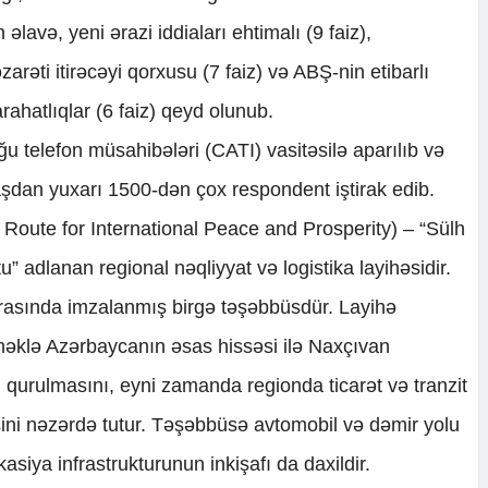
əlavə, yeni ərazi iddiaları ehtimalı (9 faiz),
arəti itirəcəyi qorxusu (7 faiz) və ABŞ-nin etibarlı
ahatlıqlar (6 faiz) qeyd olunub.
u telefon müsahibələri (CATI) vasitəsilə aparılıb və
dan yuxarı 1500-dən çox respondent iştirak edib.
oute for International Peace and Prosperity) – “Sülh
 adlanan regional nəqliyyat və logistika layihəsidir.
asında imzalanmış birgə təşəbbüsdür. Layihə
əklə Azərbaycanın əsas hissəsi ilə Naxçıvan
 qurulmasını, eyni zamanda regionda ticarət və tranzit
sini nəzərdə tutur. Təşəbbüsə avtomobil və dəmir yolu
asiya infrastrukturunun inkişafı da daxildir.