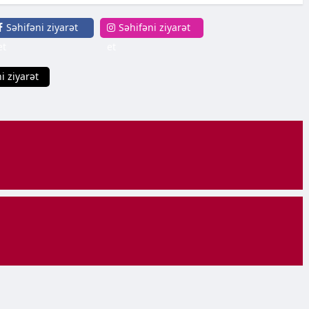
Səhifəni ziyarət
Səhifəni ziyarət
et
et
i ziyarət