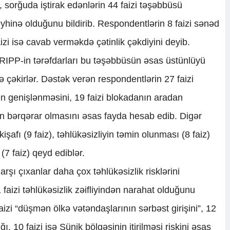
, sorğuda iştirak edənlərin 44 faizi təşəbbüsü
leyhinə olduğunu bildirib. Respondentlərin 8 faizi sənəd
faizi isə cavab verməkdə çətinlik çəkdiyini deyib.
RIPP-in tərəfdarları bu təşəbbüsün əsas üstünlüyü
nə çəkirlər. Dəstək verən respondentlərin 27 faizi
rətin genişlənməsini, 19 faizi blokadanın aradan
hün bərqərar olmasını əsas fayda hesab edib. Digər
nkişafı (9 faiz), təhlükəsizliyin təmin olunması (8 faiz)
(7 faiz) qeyd ediblər.
şı çıxanlar daha çox təhlükəsizlik risklərini
 faizi təhlükəsizlik zəifliyindən narahat olduğunu
aizi “düşmən ölkə vətəndaşlarının sərbəst girişini”, 12
ı, 10 faizi isə Sünik bölgəsinin itirilməsi riskini əsas