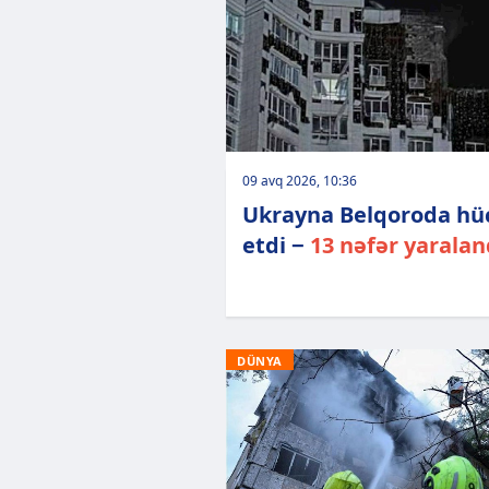
09 avq 2026, 10:36
Ukrayna Belqoroda h
etdi −
13 nəfər yaralan
DÜNYA