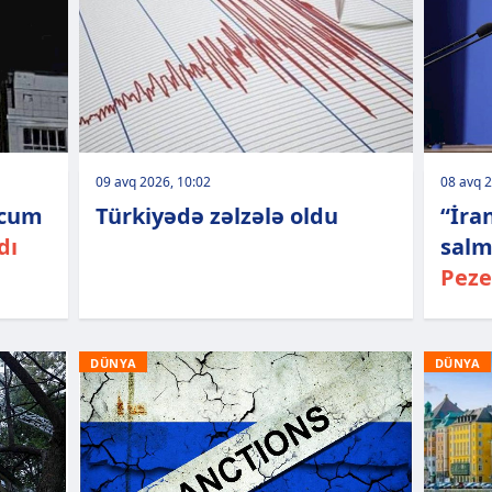
09 avq 2026, 10:02
08 avq 2
ücum
Türkiyədə zəlzələ oldu
“İra
dı
salm
Peze
DÜNYA
DÜNYA