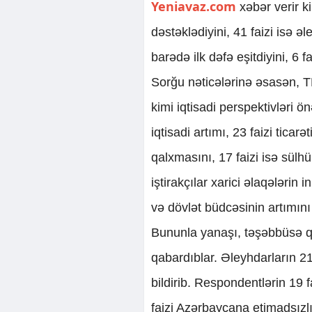
Yeniavaz.com
xəbər verir ki
dəstəklədiyini, 41 faizi isə ə
barədə ilk dəfə eşitdiyini, 6 
Sorğu nəticələrinə əsasən, T
kimi iqtisadi perspektivləri ö
iqtisadi artımı, 23 faizi tica
qalxmasını, 17 faizi isə sül
iştirakçılar xarici əlaqələrin i
və dövlət büdcəsinin artımını 
Bununla yanaşı, təşəbbüsə qar
qabardıblar. Əleyhdarların 21
bildirib. Respondentlərin 19 f
faizi Azərbaycana etimadsızlığ