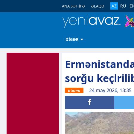
AZ
RU
E
ANA SƏHİFƏ
ƏLAQƏ
DİGƏR
Ermənistanda 
sorğu keçirili
24 may 2026, 13:35
DÜNYA