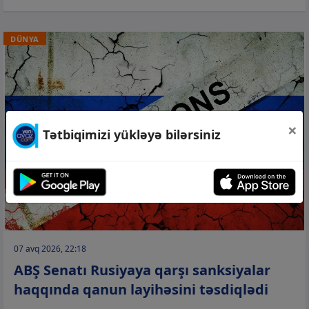
DÜNYA
×
Tətbiqimizi yükləyə bilərsiniz
07 avq 2026, 22:18
ABŞ Senatı Rusiyaya qarşı sanksiyalar
haqqında qanun layihəsini təsdiqlədi