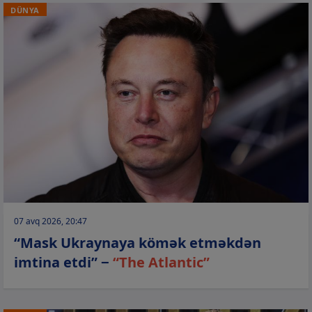
DÜNYA
07 avq 2026, 20:47
“Mask Ukraynaya kömək etməkdən
imtina etdi” −
“The Atlantic”