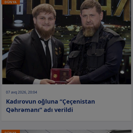
DÜNYA
07 avq 2026, 20:04
Kadırovun oğluna “Çeçenistan
Qəhrəmanı” adı verildi
DÜNYA