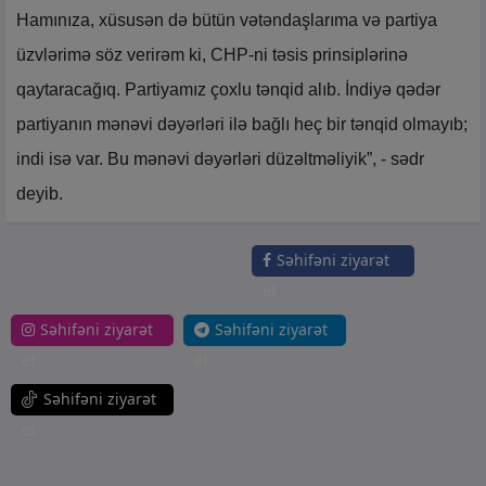
Hamınıza, xüsusən də bütün vətəndaşlarıma və partiya
üzvlərimə söz verirəm ki, CHP-ni təsis prinsiplərinə
qaytaracağıq. Partiyamız çoxlu tənqid alıb. İndiyə qədər
partiyanın mənəvi dəyərləri ilə bağlı heç bir tənqid olmayıb;
indi isə var. Bu mənəvi dəyərləri düzəltməliyik”, - sədr
deyib.
Səhifəni ziyarət
et
Səhifəni ziyarət
Səhifəni ziyarət
et
et
Səhifəni ziyarət
et