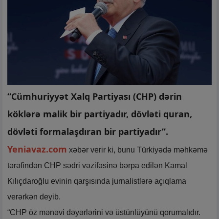
“Cümhuriyyət Xalq Partiyası (CHP) dərin
köklərə malik bir partiyadır, dövləti quran,
dövləti formalaşdıran bir partiyadır”.
Yeniavaz.com
xəbər verir ki, bunu Türkiyədə məhkəmə
tərəfindən CHP sədri vəzifəsinə bərpa edilən Kamal
Kılıçdaroğlu evinin qarşısında jurnalistlərə açıqlama
verərkən deyib.
“CHP öz mənəvi dəyərlərini və üstünlüyünü qorumalıdır.