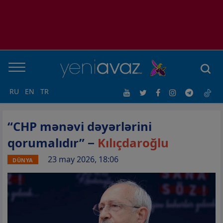
RU
EN
TR
“CHP mənəvi dəyərlərini
qorumalıdır” −
Kılıçdaroğlu
23 may 2026, 18:06
DÜNYA