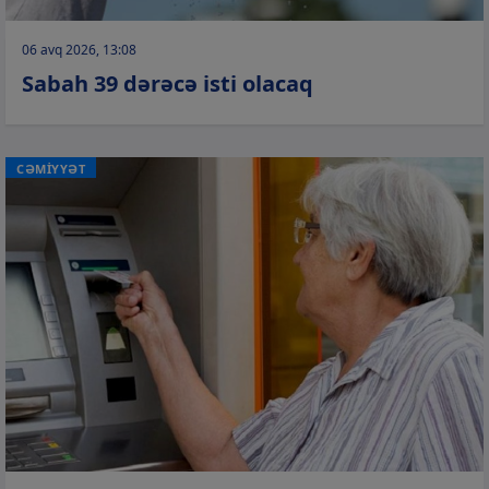
06 avq 2026, 13:08
Sabah 39 dərəcə isti olacaq
CƏMİYYƏT