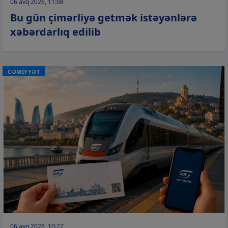
06 avq 2026, 11:08
Bu gün çimərliyə getmək istəyənlərə
xəbərdarlıq edilib
CƏMİYYƏT
06 avq 2026, 10:27