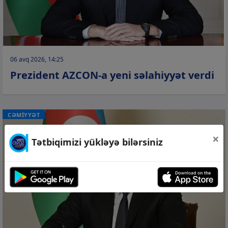
06 avq 2026, 14:25
Prezident AZCON-a yeni səlahiyyət verdi
CƏMİYYƏT
×
Tətbiqimizi yükləyə bilərsiniz