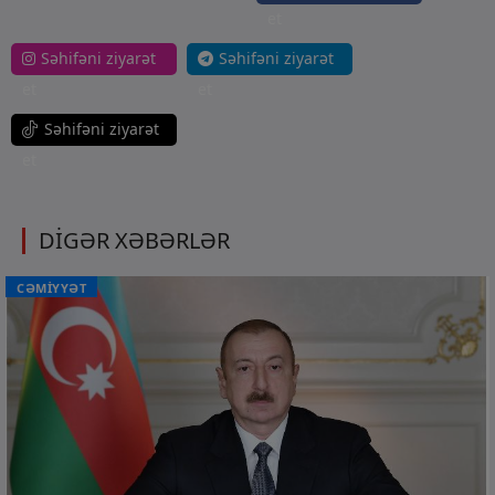
et
Səhifəni ziyarət
Səhifəni ziyarət
et
et
Səhifəni ziyarət
et
DİGƏR XƏBƏRLƏR
CƏMİYYƏT