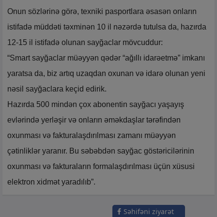
Onun sözlərinə görə, texniki pasportlara əsasən onların
istifadə müddəti təxminən 10 il nəzərdə tutulsa da, hazırda
12-15 il istifadə olunan sayğaclar mövcuddur:
“Smart sayğaclar müəyyən qədər “ağıllı idarəetmə” imkanı
yaratsa da, biz artıq uzaqdan oxunan və idarə olunan yeni
nəsil sayğaclara keçid edirik.
Hazırda 500 mindən çox abonentin sayğacı yaşayış
evlərində yerləşir və onların əməkdaşlar tərəfindən
oxunması və fakturalaşdırılması zamanı müəyyən
çətinliklər yaranır. Bu səbəbdən sayğac göstəricilərinin
oxunması və fakturaların formalaşdırılması üçün xüsusi
elektron xidmət yaradılıb”.
Səhifəni ziyarət