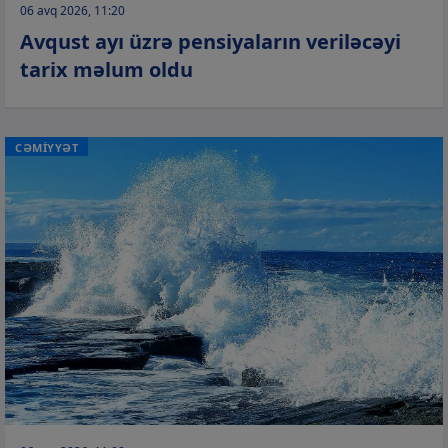
06 avq 2026, 11:20
Avqust ayı üzrə pensiyaların veriləcəyi
tarix məlum oldu
CƏMİYYƏT