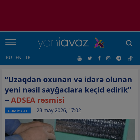
RU
EN
TR
“Uzaqdan oxunan və idarə olunan
yeni nəsil sayğaclara keçid edirik”
−
ADSEA rəsmisi
23 may 2026, 17:02
CƏMİYYƏT