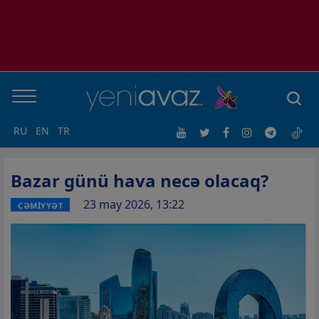
RU
EN
TR
Bazar günü hava necə olacaq?
23 may 2026, 13:22
CƏMİYYƏT