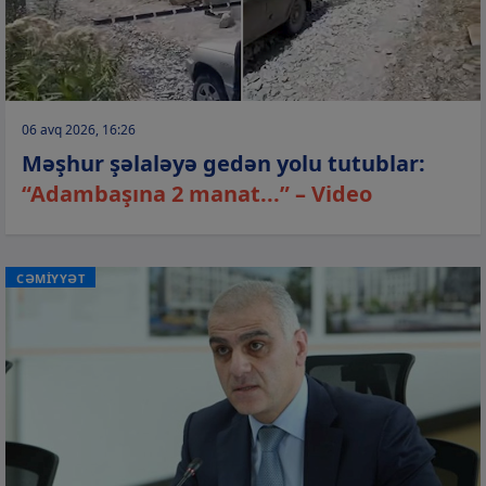
06 avq 2026, 16:26
Məşhur şəlaləyə gedən yolu tutublar:
“Adambaşına 2 manat...” – Video
CƏMİYYƏT