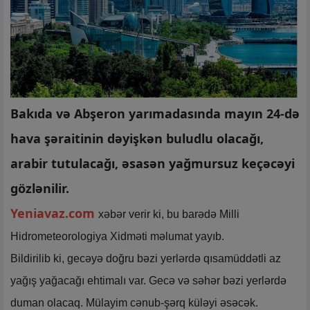
Bakıda və Abşeron yarımadasında mayın 24-də
hava şəraitinin dəyişkən buludlu olacağı,
arabir tutulacağı, əsasən yağmursuz keçəcəyi
gözlənilir.
Yeniavaz.com
xəbər verir ki, bu barədə Milli
Hidrometeorologiya Xidməti məlumat yayıb.
Bildirilib ki, gecəyə doğru bəzi yerlərdə qısamüddətli az
yağış yağacağı ehtimalı var. Gecə və səhər bəzi yerlərdə
duman olacaq. Mülayim cənub-şərq küləyi əsəcək.