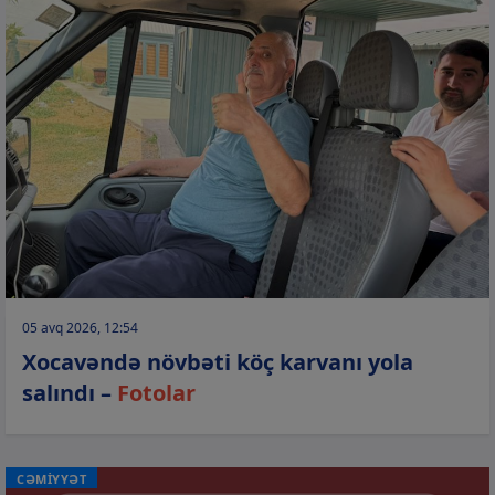
05 avq 2026, 12:54
Xocavəndə növbəti köç karvanı yola
salındı –
Fotolar
CƏMİYYƏT