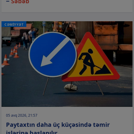
−
Səbəb
CƏMİYYƏT
05 avq 2026, 21:57
Paytaxtın daha üç küçəsində təmir
işlərinə başlanılır