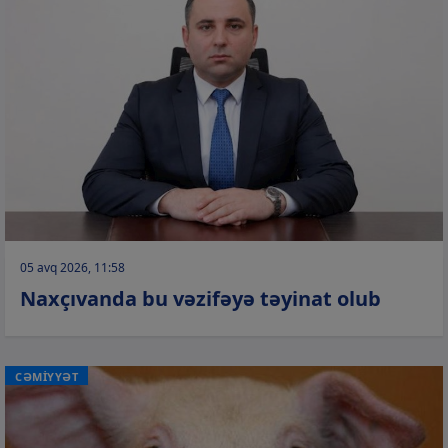
05 avq 2026, 11:58
Naxçıvanda bu vəzifəyə təyinat olub
CƏMİYYƏT