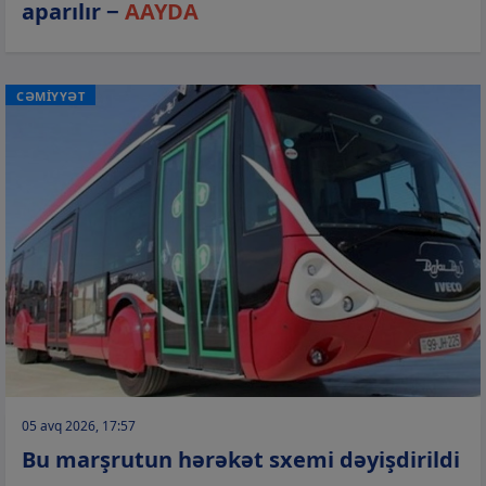
aparılır −
AAYDA
CƏMİYYƏT
05 avq 2026, 17:57
Bu marşrutun hərəkət sxemi dəyişdirildi