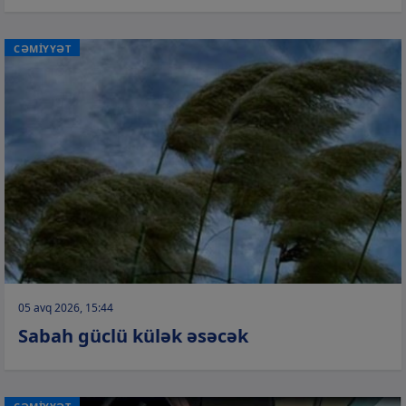
CƏMİYYƏT
05 avq 2026, 15:44
Sabah güclü külək əsəcək