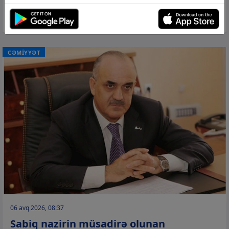
Bakıda üç istiqamətdə tıxac yaranıb
CƏMİYYƏT
06 avq 2026, 08:37
Sabiq nazirin müsadirə olunan