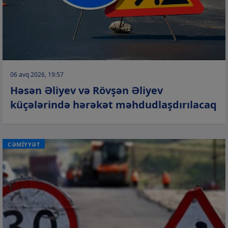
06 avq 2026, 19:57
Həsən Əliyev və Rövşən Əliyev
küçələrində hərəkət məhdudlaşdırılacaq
CƏMİYYƏT