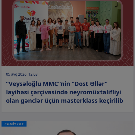
05 avq 2026, 12:03
“Veysəloğlu MMC”nin “Dost Əllər”
layihəsi çərçivəsində neyromüxtəlifliyi
olan gənclər üçün masterklass keçirilib
CƏMİYYƏT