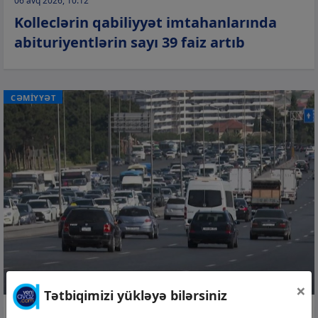
06 avq 2026, 10:12
Kolleclərin qabiliyyət imtahanlarında
abituriyentlərin sayı 39 faiz artıb
CƏMİYYƏT
×
Tətbiqimizi yükləyə bilərsiniz
06 avq 2026, 08:43