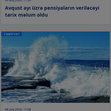
06 avq 2026, 11:20
Avqust ayı üzrə pensiyaların veriləcəyi
tarix məlum oldu
CƏMİYYƏT
06 avq 2026, 11:08