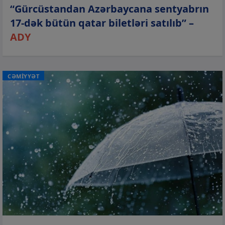
“Gürcüstandan Azərbaycana sentyabrın
17-dək bütün qatar biletləri satılıb” –
ADY
CƏMİYYƏT