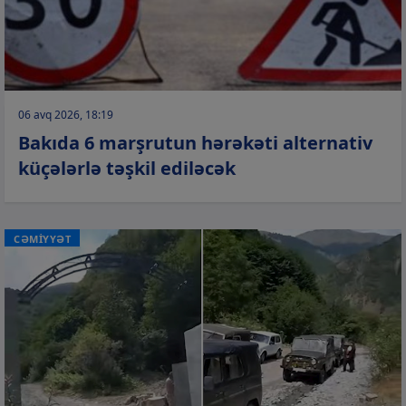
06 avq 2026, 18:19
Bakıda 6 marşrutun hərəkəti alternativ
küçələrlə təşkil ediləcək
CƏMİYYƏT