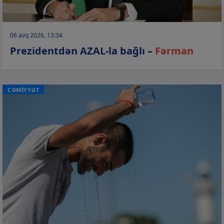
06 avq 2026, 13:34
Prezidentdən AZAL-la bağlı –
Fərman
CƏMİYYƏT