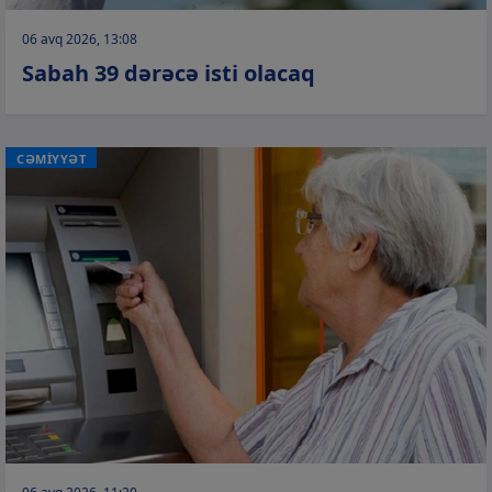
06 avq 2026, 13:08
Sabah 39 dərəcə isti olacaq
CƏMİYYƏT