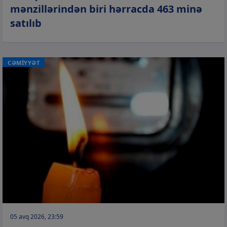
mənzillərindən biri hərracda 463 minə
satılıb
CƏMİYYƏT
05 avq 2026, 23:59