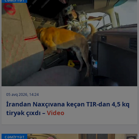
CƏMİYYƏT
05 avq 2026, 14:24
İrandan Naxçıvana keçən TIR-dan 4,5 kq
tiryək çıxdı –
Video
CƏMİYYƏT