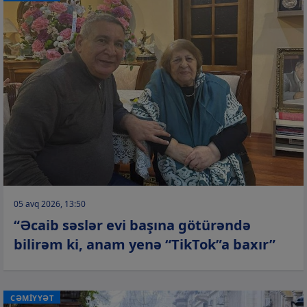
05 avq 2026, 13:50
“Əcaib səslər evi başına götürəndə
bilirəm ki, anam yenə “TikTok”a baxır”
CƏMİYYƏT