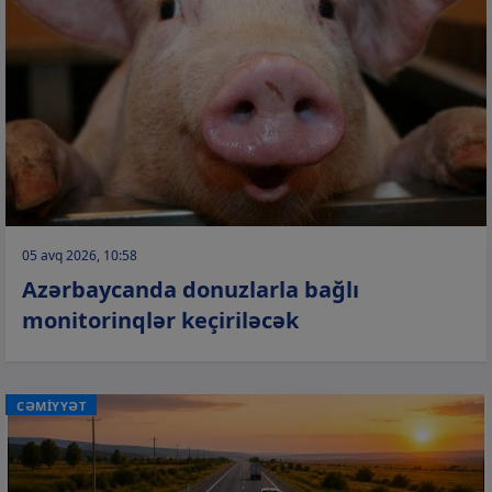
05 avq 2026, 10:58
Azərbaycanda donuzlarla bağlı
monitorinqlər keçiriləcək
CƏMİYYƏT