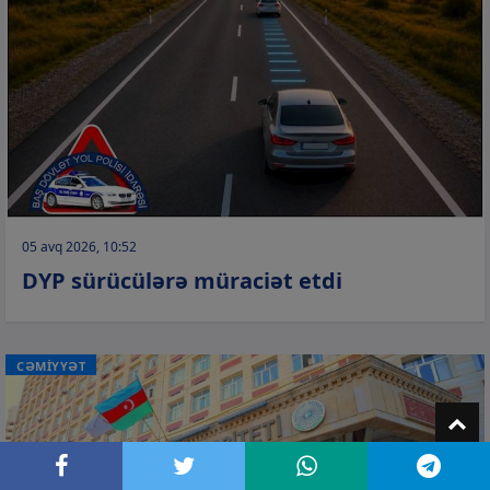
05 avq 2026, 10:52
DYP sürücülərə müraciət etdi
CƏMİYYƏT
T