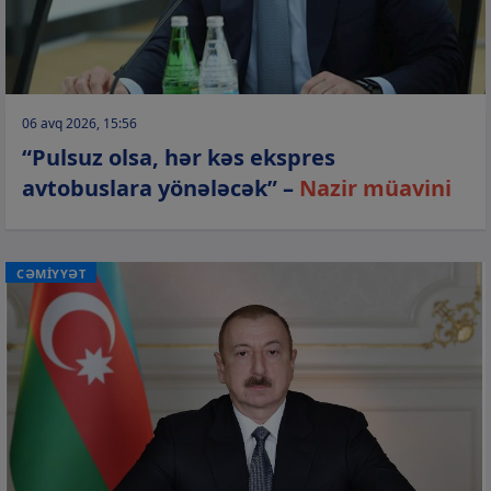
06 avq 2026, 15:56
“Pulsuz olsa, hər kəs ekspres
avtobuslara yönələcək” –
Nazir müavini
CƏMİYYƏT