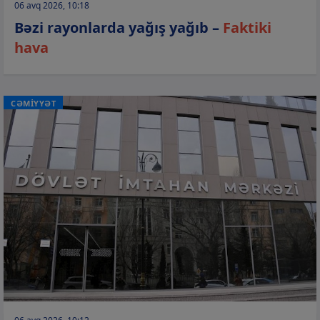
06 avq 2026, 10:18
Bəzi rayonlarda yağış yağıb –
Faktiki
hava
CƏMİYYƏT