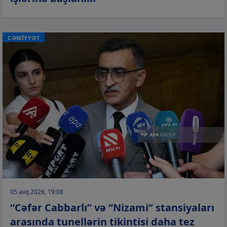
CƏMİYYƏT
05 avq 2026, 19:08
“Cəfər Cabbarlı” və “Nizami” stansiyaları
arasında tunellərin tikintisi daha tez