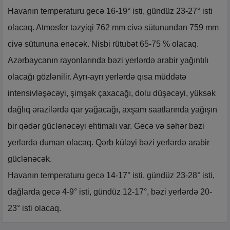
Havanın temperaturu gecə 16-19° isti, gündüz 23-27° isti
olacaq. Atmosfer təzyiqi 762 mm civə sütunundan 759 mm
civə sütununa enəcək. Nisbi rütubət 65-75 % olacaq.
Azərbaycanın rayonlarında bəzi yerlərdə arabir yağıntılı
olacağı gözlənilir. Ayrı-ayrı yerlərdə qısa müddətə
intensivləşəcəyi, şimşək çaxacağı, dolu düşəcəyi, yüksək
dağlıq ərazilərdə qar yağacağı, axşam saatlarında yağışın
bir qədər güclənəcəyi ehtimalı var. Gecə və səhər bəzi
yerlərdə duman olacaq. Qərb küləyi bəzi yerlərdə arabir
güclənəcək.
Havanın temperaturu gecə 14-17° isti, gündüz 23-28° isti,
dağlarda gecə 4-9° isti, gündüz 12-17°, bəzi yerlərdə 20-
23° isti olacaq.