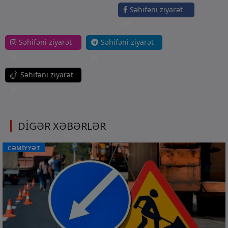
Səhifəni ziyarət
et
Səhifəni ziyarət
Səhifəni ziyarət
et
et
Səhifəni ziyarət
et
DİGƏR XƏBƏRLƏR
CƏMİYYƏT