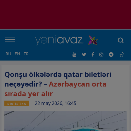
RU
EN
TR
Qonşu ölkələrdə qatar biletləri
neçəyədir? –
Azərbaycan orta
sırada yer alır
22 may 2026, 16:45
STATİSTİKA