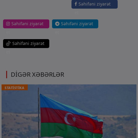
Səhifəni ziyarət
et
Səhifəni ziyarət
Səhifəni ziyarət
et
et
Səhifəni ziyarət
et
DİGƏR XƏBƏRLƏR
STATİSTİKA