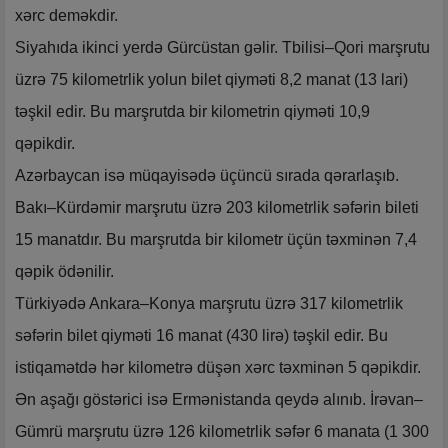
xərc deməkdir.
Siyahıda ikinci yerdə Gürcüstan gəlir. Tbilisi–Qori marşrutu
üzrə 75 kilometrlik yolun bilet qiyməti 8,2 manat (13 lari)
təşkil edir. Bu marşrutda bir kilometrin qiyməti 10,9
qəpikdir.
Azərbaycan isə müqayisədə üçüncü sırada qərarlaşıb.
Bakı–Kürdəmir marşrutu üzrə 203 kilometrlik səfərin bileti
15 manatdır. Bu marşrutda bir kilometr üçün təxminən 7,4
qəpik ödənilir.
Türkiyədə Ankara–Konya marşrutu üzrə 317 kilometrlik
səfərin bilet qiyməti 16 manat (430 lirə) təşkil edir. Bu
istiqamətdə hər kilometrə düşən xərc təxminən 5 qəpikdir.
Ən aşağı göstərici isə Ermənistanda qeydə alınıb. İrəvan–
Gümrü marşrutu üzrə 126 kilometrlik səfər 6 manata (1 300