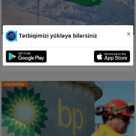
×
Tətbiqimizi yükləyə bilərsiniz
07 avq 2026, 18:09
Azərbaycan “Qlobal Sülh İndeksi”ndə
110-cu yerdə qərarlaşıb –
Siyahı
STATİSTİKA