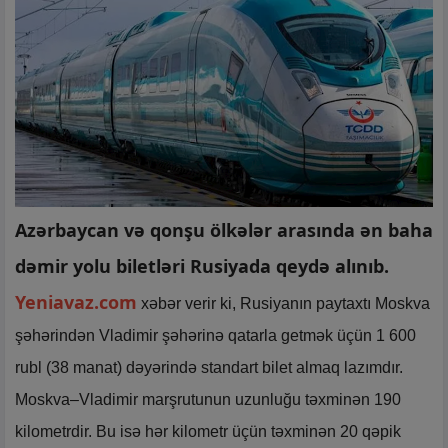
Azərbaycan və qonşu ölkələr arasında ən baha
dəmir yolu biletləri Rusiyada qeydə alınıb.
Yeniavaz.com
xəbər verir ki, Rusiyanın paytaxtı Moskva
şəhərindən Vladimir şəhərinə qatarla getmək üçün 1 600
rubl (38 manat) dəyərində standart bilet almaq lazımdır.
Moskva–Vladimir marşrutunun uzunluğu təxminən 190
kilometrdir. Bu isə hər kilometr üçün təxminən 20 qəpik