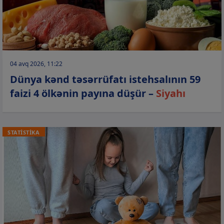
04 avq 2026, 11:22
Dünya kənd təsərrüfatı istehsalının 59
faizi 4 ölkənin payına düşür –
Siyahı
STATİSTİKA