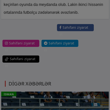
keçirilən oyunda da meydanda olub. Lakin ikinci hissənin
ortalarında futbolçu zədələnərək əvəzlənib.
Səhifəni ziyarət
et
Səhifəni ziyarət
Səhifəni ziyarət
et
et
Səhifəni ziyarət
et
DİGƏR XƏBƏRLƏR
İDMAN