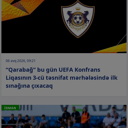
06 avq 2026, 09:21
“Qarabağ” bu gün UEFA Konfrans
Liqasının 3-cü təsnifat mərhələsində ilk
sınağına çıxacaq
İDMAN