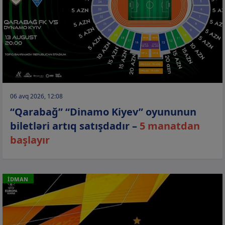
06 avq 2026, 12:08
“Qarabağ” “Dinamo Kiyev” oyununun
biletləri artıq satışdadır –
5 manatdan
başlayır
İDMAN