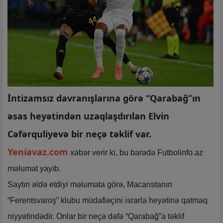
İntizamsız davranışlarına görə “Qarabağ”ın
əsas heyətindən uzaqlaşdırılan Elvin
Cəfərquliyevə bir neçə təklif var.
Yeniavaz.com
xəbər verir ki, bu barədə Futbolinfo.az
məlumat yayıb.
Saytın əldə etdiyi məlumata görə, Macarıstanın
“Ferentsvaroş” klubu müdafiəçini israrla heyətinə qatmaq
niyyətindədir. Onlar bir neçə dəfə “Qarabağ”a təklif