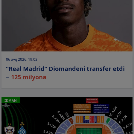
06 avq 2026, 19:03
“Real Madrid” Diomandeni transfer etdi
−
125 milyona
İDMAN