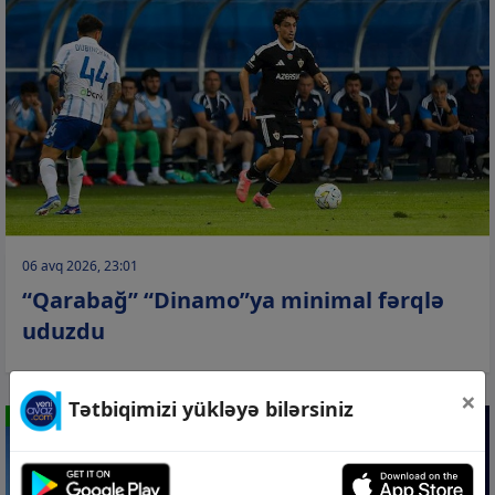
06 avq 2026, 23:01
“Qarabağ” “Dinamo”ya minimal fərqlə
uduzdu
×
Tətbiqimizi yükləyə bilərsiniz
İDMAN