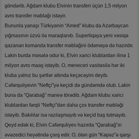
göndərib. Ağdam klubu Elvinin transferi üçün 1,5 milyon
avro transfer məbləği istəyir.
Bununla yanaşı Türkiyənin “Amed” klubu da Azərbaycan
yığmasının üzvü ilə maraqlanıb. Superliqaya yeni vəsiqə
qazanan komanda transfer məbləğini ödəməyə də hazırdır.
Lakin burda məsələ odur ki, Elvin xarici klublardan ilinə 1
milyon avro maaş istəyib. O, meneceri vasitəsilə hər iki
kluba yalnız bu şərtlər altında keçəcəyini deyib.
Cəfərquliyevin “Neftçi”yə keçidi də gündəmdə olub. Lakin
buna da “Qarabağ” maneə törədib. Ağdam klubu xarici
klublardan fərqli “Neftçi”dən daha çox transfer məbləği
istəyib. Bakılılar isə razılaşmayıb və keçid baş tutmayıb.
Qeyd edək ki, Elvin Cəfərquliyev hazırda “Qarabağ”ın
əvəzedici heyətində çıxış edir. O, ötən gün “Kəpəz”ə qarşı