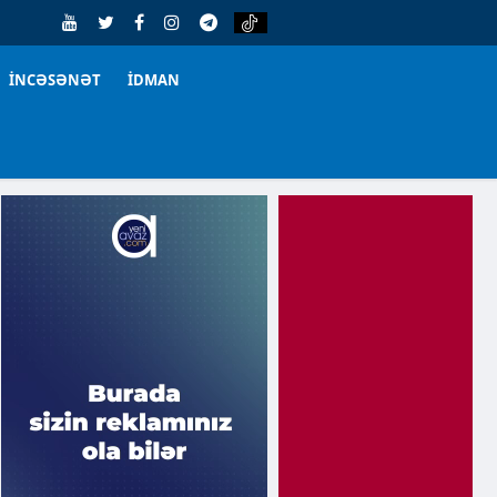
İNCƏSƏNƏT
İDMAN