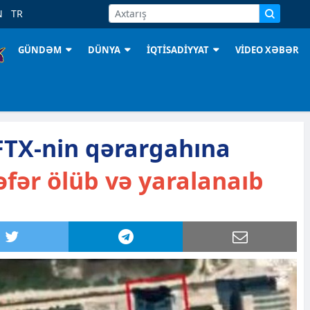
N
TR
GÜNDƏM
DÜNYA
İQTİSADİYYAT
VİDEO XƏBƏR
TX-nin qərargahına
fər ölüb və yaralanaıb