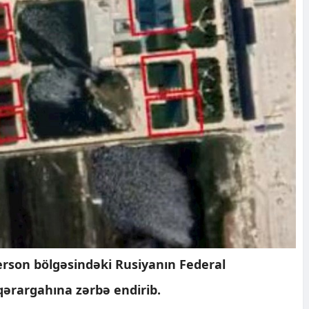
rson bölgəsindəki Rusiyanın Federal
qərargahına zərbə endirib.