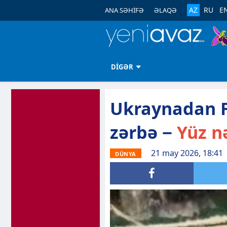
AZ
RU
E
ANA SƏHİFƏ
ƏLAQƏ
DİGƏR
Ukraynadan F
zərbə −
Yüz nə
21 may 2026, 18:41
DÜNYA