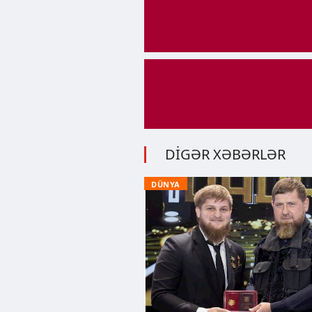
DİGƏR XƏBƏRLƏR
DÜNYA