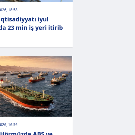
026, 18:58
qtisadiyyatı iyul
a 23 min iş yeri itirib
026, 16:56
 Hörmüzdə ABŞ və