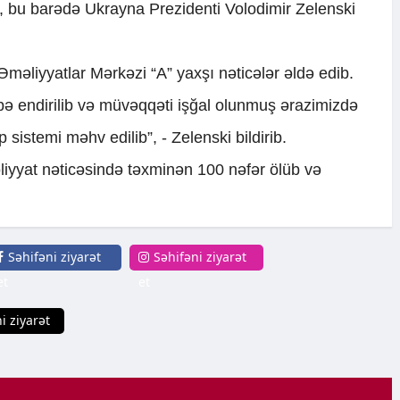
i, bu barədə Ukrayna Prezidenti Volodimir Zelenski
əliyyatlar Mərkəzi “A” yaxşı nəticələr əldə edib.
ə endirilib və müvəqqəti işğal olunmuş ərazimizdə
p sistemi məhv edilib”, - Zelenski bildirib.
iyyat nəticəsində təxminən 100 nəfər ölüb və
Səhifəni ziyarət
Səhifəni ziyarət
et
et
i ziyarət