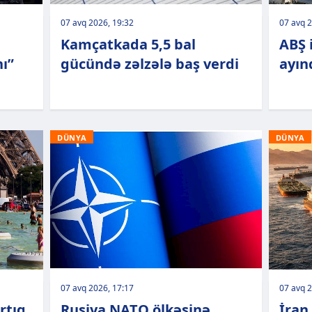
07 avq 2026, 19:32
07 avq 2
Kamçatkada 5,5 bal
ABŞ i
ı”
gücündə zəlzələ baş verdi
ayınd
DÜNYA
DÜNYA
07 avq 2026, 17:17
07 avq 2
rtıq
Rusiya NATO ölkəsinə
İran