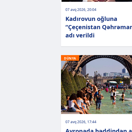
07 avq 2026, 20:04
Kadırovun oğluna
“Çeçenistan Qəhrəman
adı verildi
DÜNYA
07 avq 2026, 17:44
Avropada həddindən a