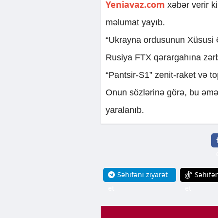
Yeniavaz.com
xəbər verir k
məlumat yayıb.
“Ukrayna ordusunun Xüsusi Əm
Rusiya FTX qərargahına zərb
“Pantsir-S1” zenit-raket və to
Onun sözlərinə görə, bu əməl
yaralanıb.
Səhifəni ziyarət
Səhifən
et
et