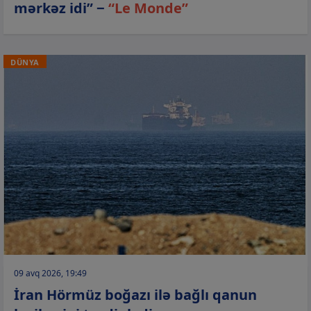
mərkəz idi” −
“Le Monde”
DÜNYA
09 avq 2026, 19:49
İran Hörmüz boğazı ilə bağlı qanun