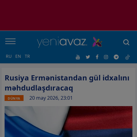
RU
EN
TR
Rusiya Ermənistandan gül idxalını
məhdudlaşdıracaq
20 may 2026, 23:01
DÜNYA