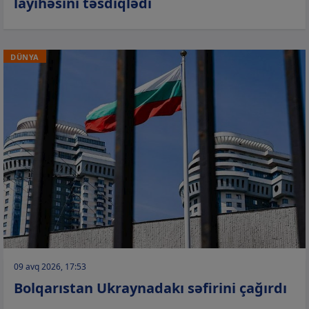
layihəsini təsdiqlədi
DÜNYA
09 avq 2026, 17:53
Bolqarıstan Ukraynadakı səfirini çağırdı