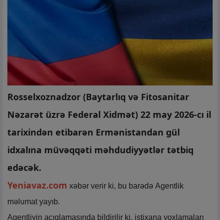
Rosselxoznadzor (Baytarlıq və Fitosanitar
Nəzarət üzrə Federal Xidmət) 22 may 2026-cı il
tarixindən etibarən Ermənistandan gül
idxalına müvəqqəti məhdudiyyətlər tətbiq
edəcək.
Yeniavaz.com
xəbər verir ki, bu barədə Agentlik
məlumat yayıb.
Agentliyin açıqlamasında bildirilir ki, istixana yoxlamaları