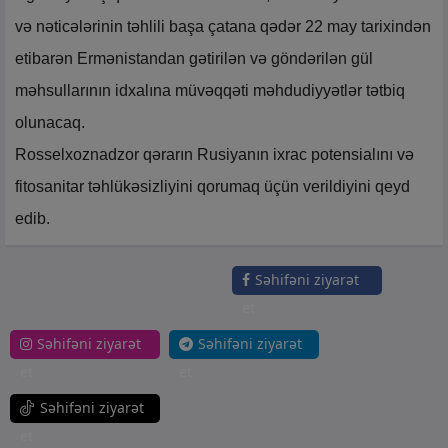
və nəticələrinin təhlili başa çatana qədər 22 may tarixindən
etibarən Ermənistandan gətirilən və göndərilən gül
məhsullarının idxalına müvəqqəti məhdudiyyətlər tətbiq
olunacaq.
Rosselxoznadzor qərarın Rusiyanın ixrac potensialını və
fitosanitar təhlükəsizliyini qorumaq üçün verildiyini qeyd
edib.
Səhifəni ziyarət
et
Səhifəni ziyarət
Səhifəni ziyarət
et
et
Səhifəni ziyarət
et