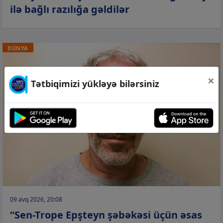
ilə bağlı razılığa gəldilər
DÜNYA
×
Tətbiqimizi yükləyə bilərsiniz
09 avq 2026, 20:08
“Sen-Trope Epşteyn şəbəkəsi üçün əsas