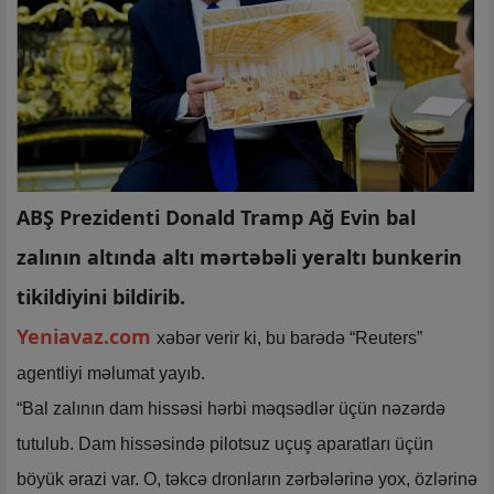
ABŞ Prezidenti Donald Tramp Ağ Evin bal
zalının altında altı mərtəbəli yeraltı bunkerin
tikildiyini bildirib.
Yeniavaz.com
xəbər verir ki, bu barədə “Reuters”
agentliyi məlumat yayıb.
“Bal zalının dam hissəsi hərbi məqsədlər üçün nəzərdə
tutulub. Dam hissəsində pilotsuz uçuş aparatları üçün
böyük ərazi var. O, təkcə dronların zərbələrinə yox, özlərinə