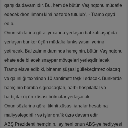
qarşı da davamlıdır. Bu, həm də bütün Vaşinqtonu müdafiə
edəcək dron limanı kimi nəzərdə tutulub”, - Tramp qeyd
edib.
Onun sözlərinə görə, yuxarıda yerləşən bal zalı aşağıda
yerləşən bunker üçün müdafiə funksiyasını yerinə
yetirəcək. Bal zalının damında həmçinin, bütün Vaşinqtonu
əhatə edə biləcək snayper mövqeləri yerləşdiriləcək.
Tramp əlavə edib ki, binanın şüşəsi gülləkeçirməz olacaq
və qalınlığı təxminən 10 santimetr təşkil edəcək. Bunkerdə
həmçinin bomba sığınacaqları, hərbi hospitallar və
hərbçilər üçün xüsusi bölmələr yerləşəcək.
Onun sözlərinə görə, tikinti xüsusi ianələr hesabına
maliyyələşdirilir və işlər qrafik üzrə davam edir.
ABŞ Prezidenti həmçinin, layihəni onun ABŞ-yə hədiyyəsi