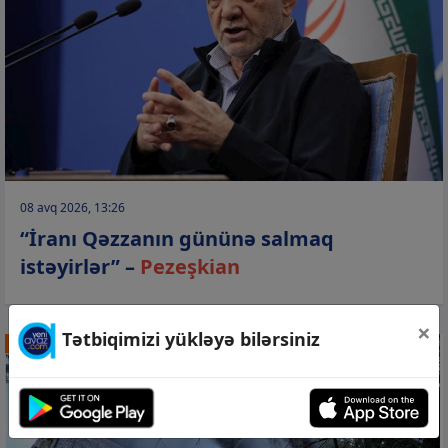
08 avq 2026, 13:26
“İranı Qəzzanın gününə salmaq
istəyirlər” –
Pezeşkian
×
Tətbiqimizi yükləyə bilərsiniz
DÜNYA