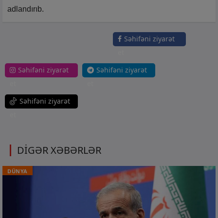
adlandırıb.
Səhifəni ziyarət
et
Səhifəni ziyarət
Səhifəni ziyarət
et
et
Səhifəni ziyarət
et
DİGƏR XƏBƏRLƏR
DÜNYA