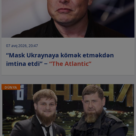
07 avq 2026, 20:47
“Mask Ukraynaya kömək etməkdən
imtina etdi” −
“The Atlantic”
DÜNYA