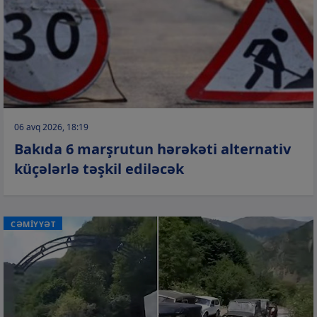
06 avq 2026, 18:19
Bakıda 6 marşrutun hərəkəti alternativ
küçələrlə təşkil ediləcək
CƏMİYYƏT