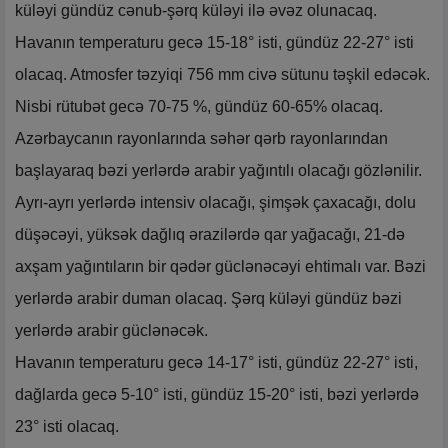
küləyi gündüz cənub-şərq küləyi ilə əvəz olunacaq.
Havanın temperaturu gecə 15-18° isti, gündüz 22-27° isti
olacaq. Atmosfer təzyiqi 756 mm civə sütunu təşkil edəcək.
Nisbi rütubət gecə 70-75 %, gündüz 60-65% olacaq.
Azərbaycanın rayonlarında səhər qərb rayonlarından
başlayaraq bəzi yerlərdə arabir yağıntılı olacağı gözlənilir.
Ayrı-ayrı yerlərdə intensiv olacağı, şimşək çaxacağı, dolu
düşəcəyi, yüksək dağlıq ərazilərdə qar yağacağı, 21-də
axşam yağıntıların bir qədər güclənəcəyi ehtimalı var. Bəzi
yerlərdə arabir duman olacaq. Şərq küləyi gündüz bəzi
yerlərdə arabir güclənəcək.
Havanın temperaturu gecə 14-17° isti, gündüz 22-27° isti,
dağlarda gecə 5-10° isti, gündüz 15-20° isti, bəzi yerlərdə
23° isti olacaq.