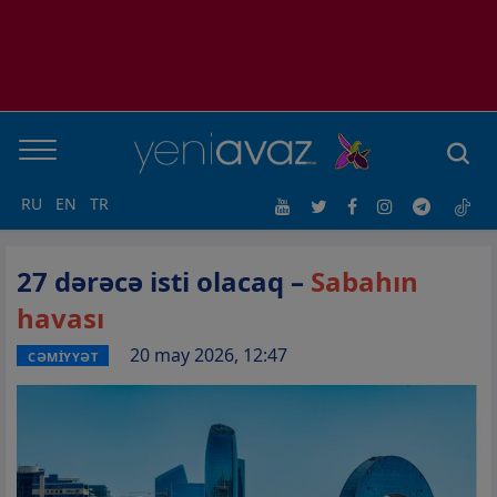
RU
EN
TR
27 dərəcə isti olacaq –
Sabahın
havası
20 may 2026, 12:47
CƏMİYYƏT