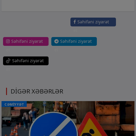
Səhifəni ziyarət
et
Səhifəni ziyarət
Səhifəni ziyarət
et
et
Səhifəni ziyarət
et
DİGƏR XƏBƏRLƏR
CƏMİYYƏT