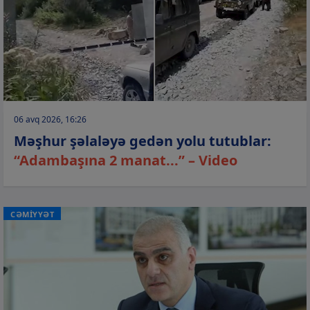
06 avq 2026, 16:26
Məşhur şəlaləyə gedən yolu tutublar:
“Adambaşına 2 manat...” – Video
CƏMİYYƏT