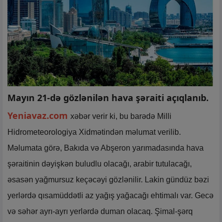
Mayın 21-də gözlənilən hava şəraiti açıqlanıb.
Yeniavaz.com
xəbər verir ki, bu barədə Milli
Hidrometeorologiya Xidmətindən məlumat verilib.
Məlumata görə, Bakıda və Abşeron yarımadasında hava
şəraitinin dəyişkən buludlu olacağı, arabir tutulacağı,
əsasən yağmursuz keçəcəyi gözlənilir. Lakin gündüz bəzi
yerlərdə qısamüddətli az yağış yağacağı ehtimalı var. Gecə
və səhər ayrı-ayrı yerlərdə duman olacaq. Şimal-şərq