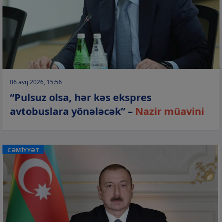
06 avq 2026, 15:56
“Pulsuz olsa, hər kəs ekspres
avtobuslara yönələcək” –
Nazir müavini
CƏMİYYƏT