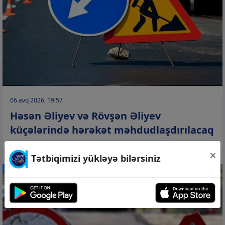
06 avq 2026, 19:57
Həsən Əliyev və Rövşən Əliyev
küçələrində hərəkət məhdudlaşdırılacaq
×
Tətbiqimizi yükləyə bilərsiniz
CƏMİYYƏT