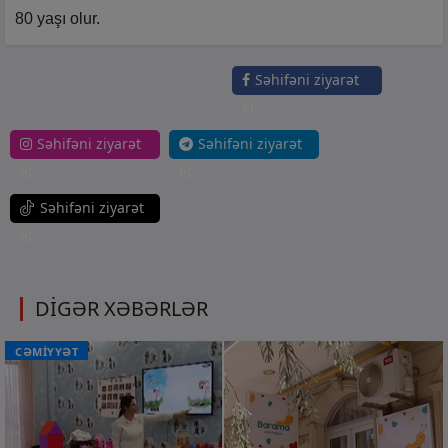
80 yaşı olur.
Səhifəni ziyarət
et
Səhifəni ziyarət
Səhifəni ziyarət
et
et
Səhifəni ziyarət
et
DİGƏR XƏBƏRLƏR
CƏMİYYƏT