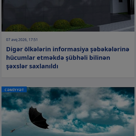
07 avq 2026, 17:51
Digər ölkələrin informasiya şəbəkələrinə
hücumlar etməkdə şübhəli bilinən
şəxslər saxlanıldı
CƏMİYYƏT