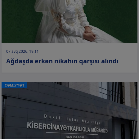
07 avq 2026, 19:11
Ağdaşda erkən nikahın qarşısı alındı
CƏMİYYƏT