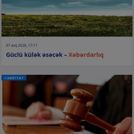
07 avq 2026, 17:11
Güclü külək əsəcək –
Xəbərdarlıq
CƏMİYYƏT