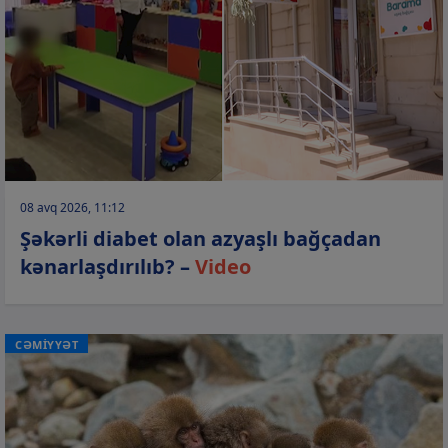
08 avq 2026, 11:12
Şəkərli diabet olan azyaşlı bağçadan
kənarlaşdırılıb? –
Video
CƏMİYYƏT