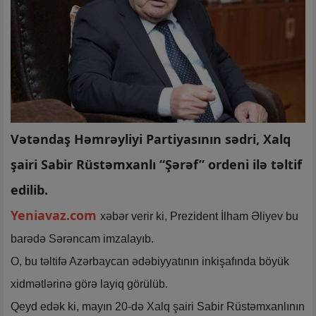
Vətəndaş Həmrəyliyi Partiyasının sədri, Xalq
şairi Sabir Rüstəmxanlı “Şərəf” ordeni ilə təltif
edilib.
Yeniavaz.com
xəbər verir ki, Prezident İlham Əliyev bu
barədə Sərəncam imzalayıb.
O, bu təltifə Azərbaycan ədəbiyyatının inkişafında böyük
xidmətlərinə görə layiq görülüb.
Qeyd edək ki, mayın 20-də Xalq şairi Sabir Rüstəmxanlının