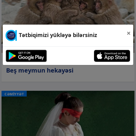
×
Tətbiqimizi yükləyə bilərsiniz
07 avq 2026, 22:00
Beş meymun hekayəsi
CƏMİYYƏT