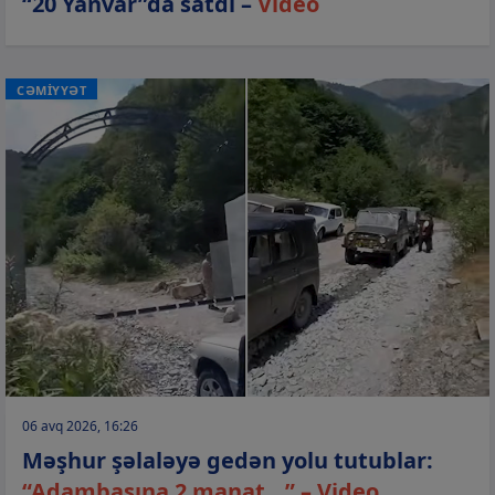
“20 Yanvar”da satdı –
Video
CƏMİYYƏT
06 avq 2026, 16:26
Məşhur şəlaləyə gedən yolu tutublar:
“Adambaşına 2 manat...” – Video