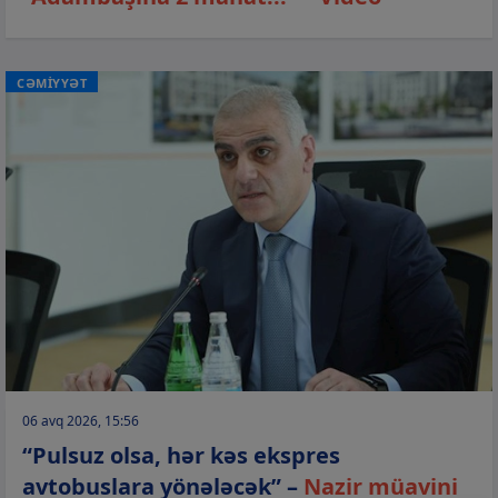
CƏMİYYƏT
06 avq 2026, 15:56
“Pulsuz olsa, hər kəs ekspres
avtobuslara yönələcək” –
Nazir müavini