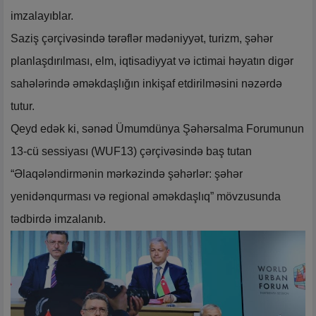
imzalayıblar.
Saziş çərçivəsində tərəflər mədəniyyət, turizm, şəhər
planlaşdırılması, elm, iqtisadiyyat və ictimai həyatın digər
sahələrində əməkdaşlığın inkişaf etdirilməsini nəzərdə
tutur.
Qeyd edək ki, sənəd Ümumdünya Şəhərsalma Forumunun
13-cü sessiyası (WUF13) çərçivəsində baş tutan
“Əlaqələndirmənin mərkəzində şəhərlər: şəhər
yenidənqurması və regional əməkdaşlıq” mövzusunda
tədbirdə imzalanıb.