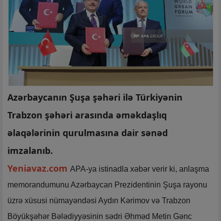
Azərbaycanın Şuşa şəhəri ilə Türkiyənin
Trabzon şəhəri arasında əməkdaşlıq
əlaqələrinin qurulmasına dair sənəd
imzalanıb.
Yeniavaz.com
APA-ya istinadla xəbər verir ki, anlaşma
memorandumunu Azərbaycan Prezidentinin Şuşa rayonu
üzrə xüsusi nümayəndəsi Aydın Kərimov və Trabzon
Böyükşəhər Bələdiyyəsinin sədri Əhməd Metin Gənc