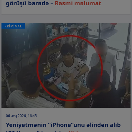
görüşü barədə –
Rəsmi məlumat
KRİMİNAL
06 avq 2026, 16:45
Yeniyetmənin “iPhone”unu əlindən alıb