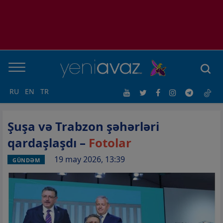
RU
EN
TR
Şuşa və Trabzon şəhərləri
qardaşlaşdı –
Fotolar
19 may 2026, 13:39
GÜNDƏM