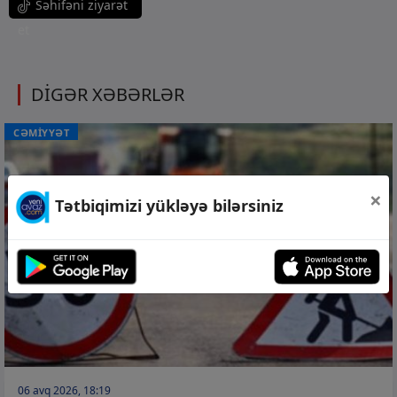
Səhifəni ziyarət
et
DİGƏR XƏBƏRLƏR
CƏMİYYƏT
×
Tətbiqimizi yükləyə bilərsiniz
06 avq 2026, 18:19