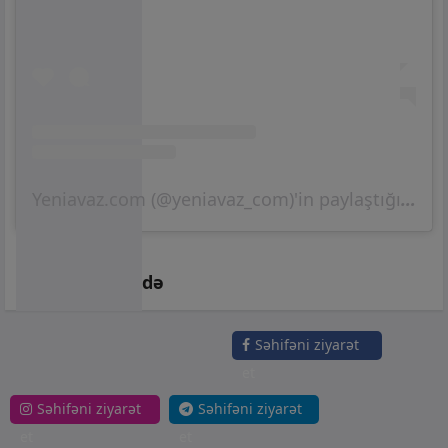
Yeniavaz.com (@yeniavaz_com)'in paylaştığı bir gönderi
Fəridə Əsədzadə
Səhifəni ziyarət
et
Səhifəni ziyarət
Səhifəni ziyarət
et
et