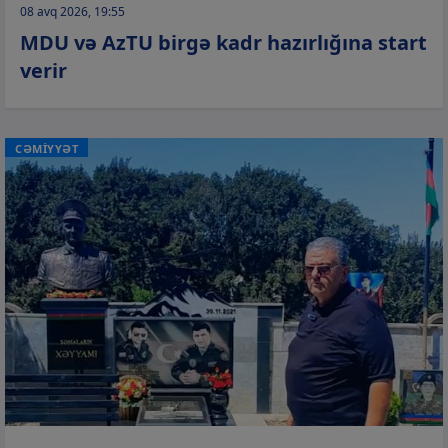
08 avq 2026, 19:55
MDU və AzTU birgə kadr hazırlığına start
verir
CƏMİYYƏT