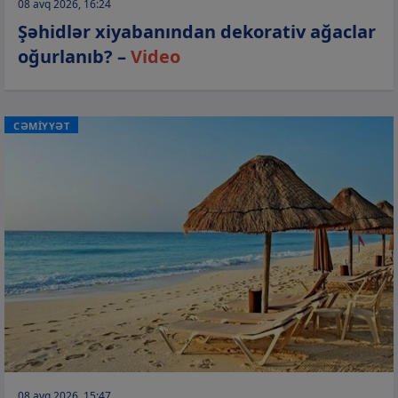
08 avq 2026, 16:24
Şəhidlər xiyabanından dekorativ ağaclar
oğurlanıb? –
Video
CƏMİYYƏT
08 avq 2026, 15:47