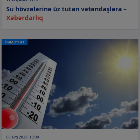
Su hövzələrinə üz tutan vətəndaşlara –
Xəbərdarlıq
CƏMİYYƏT
08 avq 2026, 13:00