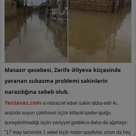
Masazır qəsəbəsi, Zərifə Əliyeva küçəsində
yaranan subasma problemi sakinlərin
narazılığına səbəb olub.
Yeniavaz.com
-a müraciət edən sakin iddia edir ki,
ərazidə suyun çəkilməsi üçün kifayət qədər qurğu
quraşdırılmadığı üçün vəziyyət getdikcə daha da ağırlaşır:
“17 may tarixində 1 ədəd kiçik motor qoydular, onun da heç