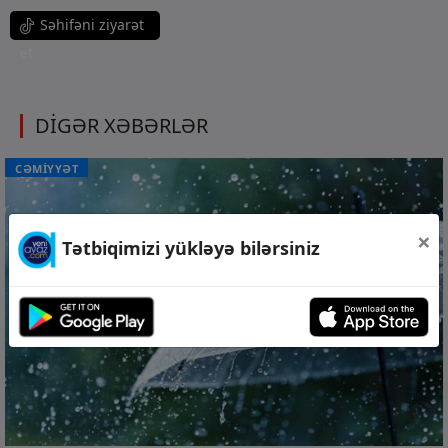
Səhifəni ziyarət
et
DİGƏR XƏBƏRLƏR
CƏMİYYƏT
×
Tətbiqimizi yükləyə bilərsiniz