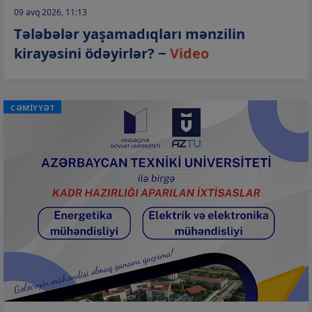
09 avq 2026, 11:13
Tələbələr yaşamadıqları mənzilin
kirayəsini ödəyirlər? −
Video
CƏMİYYƏT