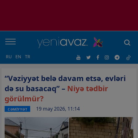
RU
EN
TR
“Vəziyyət belə davam etsə, evləri
də su basacaq” –
Niyə tədbir
görülmür?
19 may 2026, 11:14
CƏMİYYƏT