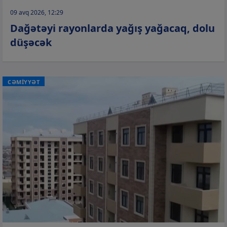
09 avq 2026, 12:29
Dağətəyi rayonlarda yağış yağacaq, dolu
düşəcək
CƏMİYYƏT