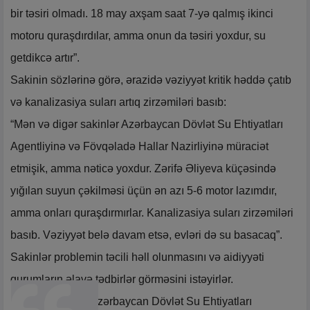
bir təsiri olmadı. 18 may axşam saat 7-yə qalmış ikinci
motoru quraşdırdılar, amma onun da təsiri yoxdur, su
getdikcə artır”.
Sakinin sözlərinə görə, ərazidə vəziyyət kritik həddə çatıb
və kanalizasiya suları artıq zirzəmiləri basıb:
“Mən və digər sakinlər Azərbaycan Dövlət Su Ehtiyatları
Agentliyinə və Fövqəladə Hallar Nazirliyinə müraciət
etmişik, amma nəticə yoxdur. Zərifə Əliyeva küçəsində
yığılan suyun çəkilməsi üçün ən azı 5-6 motor lazımdır,
amma onları quraşdırmırlar. Kanalizasiya suları zirzəmiləri
basıb. Vəziyyət belə davam etsə, evləri də su basacaq”.
Sakinlər problemin təcili həll olunmasını və aidiyyəti
qurumların əlavə tədbirlər görməsini istəyirlər.
Məsələ ilə bağlı Azərbaycan Dövlət Su Ehtiyatları