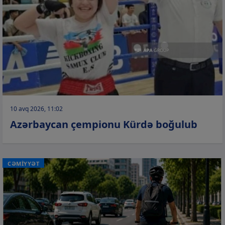
10 avq 2026, 11:02
Azərbaycan çempionu Kürdə boğulub
CƏMİYYƏT