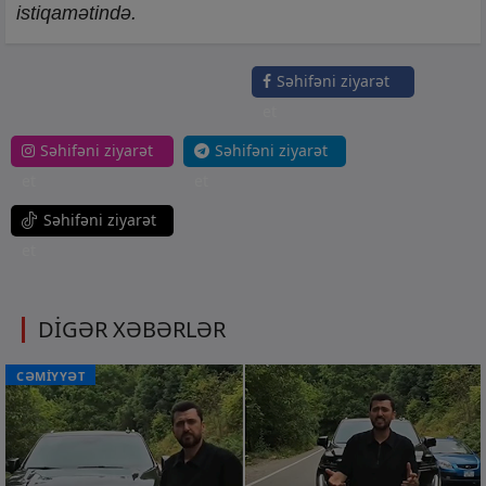
istiqamətində.
Səhifəni ziyarət
et
Səhifəni ziyarət
Səhifəni ziyarət
et
et
Səhifəni ziyarət
et
DİGƏR XƏBƏRLƏR
CƏMİYYƏT