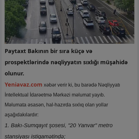
Paytaxt Bakının bir sıra küçə və
prospektlərində nəqliyyatın sıxlığı müşahidə
olunur.
Yeniavaz.com
xəbər verir ki, bu barədə Nəqliyyatı
İntellektual İdarəetmə Mərkəzi məlumat yayıb.
Məlumata əsasən, hal-hazırda sıxlıq olan yollar
aşağıdakılardır:
1. Bakı-Sumqayıt şosesi, "20 Yanvar" metro
stansiyası istiqamətində;