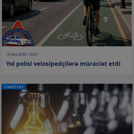
10 avq 2026, 10:07
Yol polisi velosipedçilərə müraciət etdi
CƏMİYYƏT