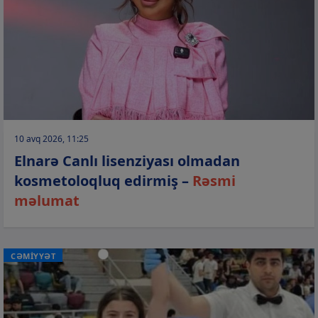
10 avq 2026, 11:25
Elnarə Canlı lisenziyası olmadan
kosmetoloqluq edirmiş –
Rəsmi
məlumat
CƏMİYYƏT