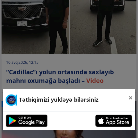
10 avq 2026, 12:15
“Cadillac”ı yolun ortasında saxlayıb
mahnı oxumağa başladı –
Video
×
Tətbiqimizi yükləyə bilərsiniz
CƏMİYYƏT