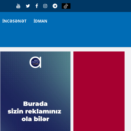
İNCƏSƏNƏT
İDMAN