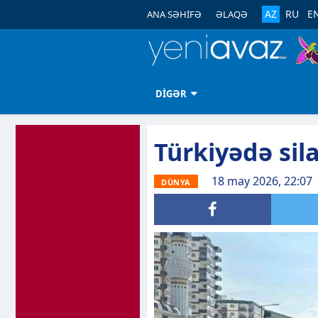
AZ
RU
E
ANA SƏHİFƏ
ƏLAQƏ
DİGƏR
Türkiyədə sil
18 may 2026, 22:07
DÜNYA