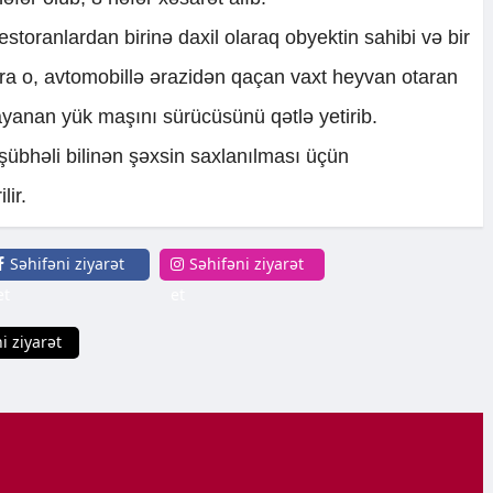
estoranlardan birinə daxil olaraq obyektin sahibi və bir
a o, avtomobillə ərazidən qaçan vaxt heyvan otaran
ayanan yük maşını sürücüsünü qətlə yetirib.
şübhəli bilinən şəxsin saxlanılması üçün
lir.
Səhifəni ziyarət
Səhifəni ziyarət
et
et
i ziyarət