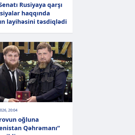
Senatı Rusiyaya qarşı
siyalar haqqında
n layihəsini təsdiqlədi
026, 20:04
rovun oğluna
enistan Qəhrəmanı”