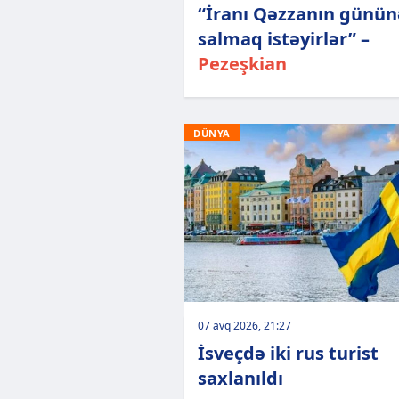
“İranı Qəzzanın günün
salmaq istəyirlər” –
Pezeşkian
DÜNYA
07 avq 2026, 21:27
İsveçdə iki rus turist
saxlanıldı