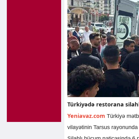
Türkiyədə restorana silah
Yeniavaz.com
Türkiyə mətbu
vilayətinin Tarsus rayonunda 
Silahlı hücum nəticəsində 6 n