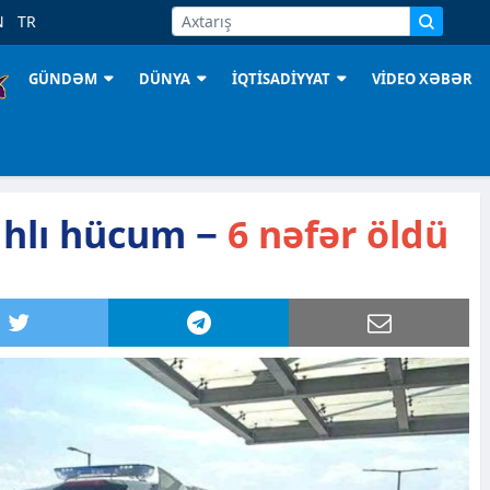
N
TR
GÜNDƏM
DÜNYA
İQTİSADİYYAT
VİDEO XƏBƏR
ahlı hücum −
6 nəfər öldü