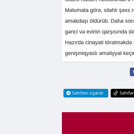
Məlumata görə, silahlı şəxs r
əməkdaşı öldürüb. Daha sonr
gənci və evinin qarşısında d
Hazırda cinayəti törətməkdə 
genişmiqyaslı əməliyyat keçiri
Səhifəni ziyarət
Səhifən
et
et