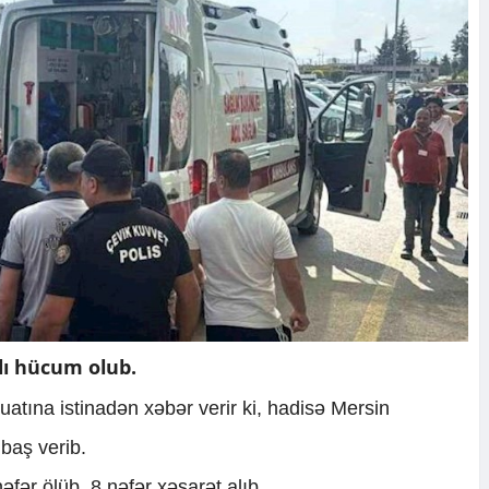
lı hücum olub.
atına istinadən xəbər verir ki, hadisə Mersin
baş verib.
əfər ölüb, 8 nəfər xəsarət alıb.