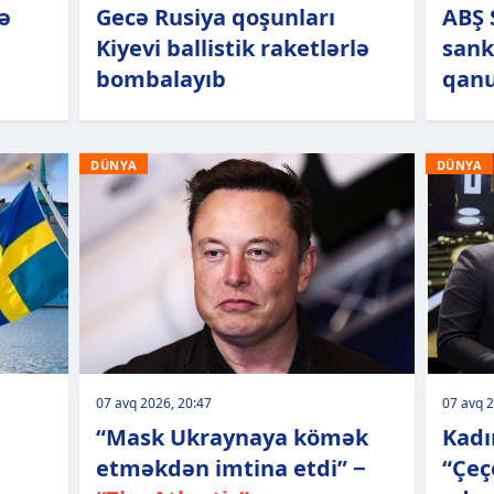
ə
Gecə Rusiya qoşunları
ABŞ 
Kiyevi ballistik raketlərlə
sank
bombalayıb
qanu
DÜNYA
DÜNYA
07 avq 2026, 20:47
07 avq 2
“Mask Ukraynaya kömək
Kadı
etməkdən imtina etdi” −
“Çeç