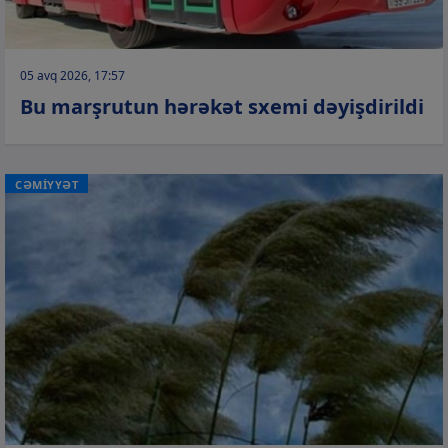
05 avq 2026, 17:57
Bu marşrutun hərəkət sxemi dəyişdirildi
CƏMİYYƏT