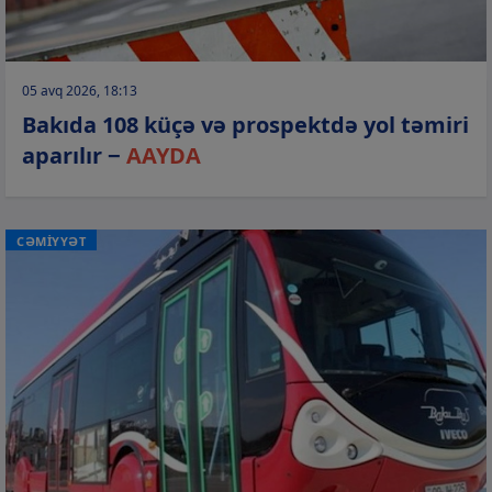
05 avq 2026, 18:13
Bakıda 108 küçə və prospektdə yol təmiri
aparılır −
AAYDA
CƏMİYYƏT