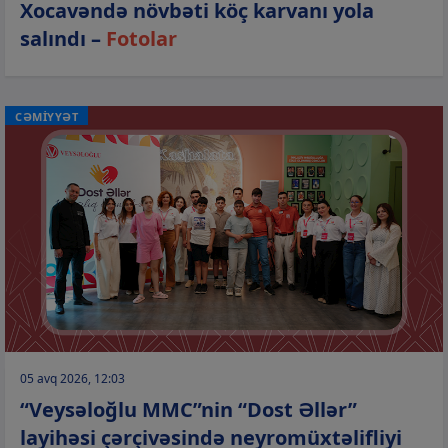
Xocavəndə növbəti köç karvanı yola
salındı –
Fotolar
CƏMİYYƏT
05 avq 2026, 12:03
“Veysəloğlu MMC”nin “Dost Əllər”
layihəsi çərçivəsində neyromüxtəlifliyi