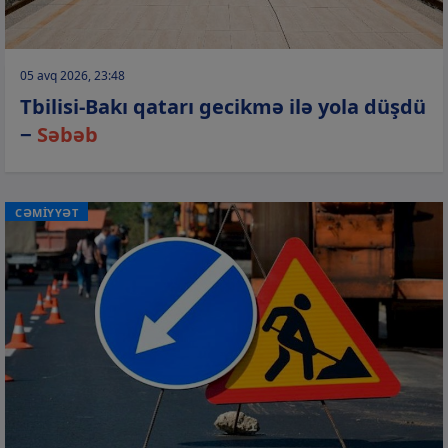
05 avq 2026, 23:48
Tbilisi-Bakı qatarı gecikmə ilə yola düşdü
−
Səbəb
CƏMİYYƏT