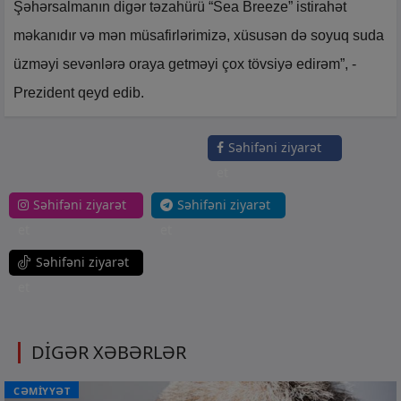
Şəhərsalmanın digər təzahürü “Sea Breeze” istirahət
məkanıdır və mən müsafirlərimizə, xüsusən də soyuq suda
üzməyi sevənlərə oraya getməyi çox tövsiyə edirəm”, -
Prezident qeyd edib.
Səhifəni ziyarət
et
Səhifəni ziyarət
Səhifəni ziyarət
et
et
Səhifəni ziyarət
et
DİGƏR XƏBƏRLƏR
CƏMİYYƏT