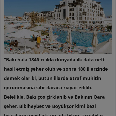
“Bakı hələ 1846-cı ildə dünyada ilk dəfə neft
hasil etmiş şəhər olub və sonra 180 il ərzində
demək olar ki, bütün illərdə ətraf mühitin
qorunmasına sıfır dərəcə riayət edilib.
Beləliklə, Bakı çox çirklənib və Bakının Qara
şəhər, Bibiheybət və Böyükşor kimi bəzi
hissələrini qeyd etsəm, ola bilsin, əcnəbilər