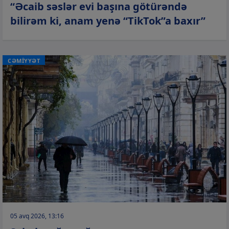
“Əcaib səslər evi başına götürəndə
bilirəm ki, anam yenə “TikTok”a baxır”
CƏMİYYƏT
05 avq 2026, 13:16