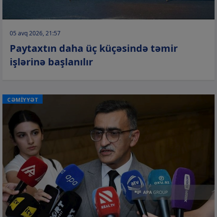
05 avq 2026, 21:57
Paytaxtın daha üç küçəsində təmir
işlərinə başlanılır
CƏMİYYƏT