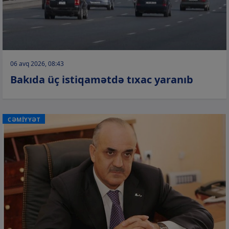
06 avq 2026, 08:43
Bakıda üç istiqamətdə tıxac yaranıb
CƏMİYYƏT