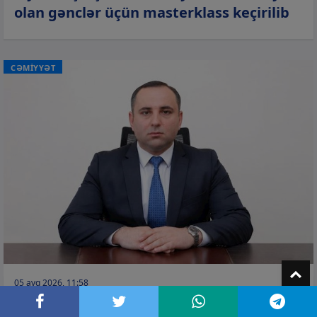
olan gənclər üçün masterklass keçirilib
CƏMİYYƏT
T
05 avq 2026, 11:58
Naxçıvanda bu vəzifəyə təyinat olub