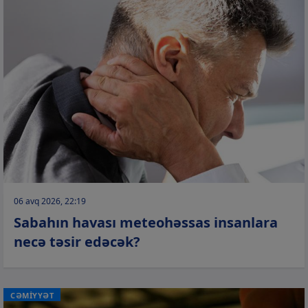
06 avq 2026, 22:19
Sabahın havası meteohəssas insanlara
necə təsir edəcək?
CƏMİYYƏT