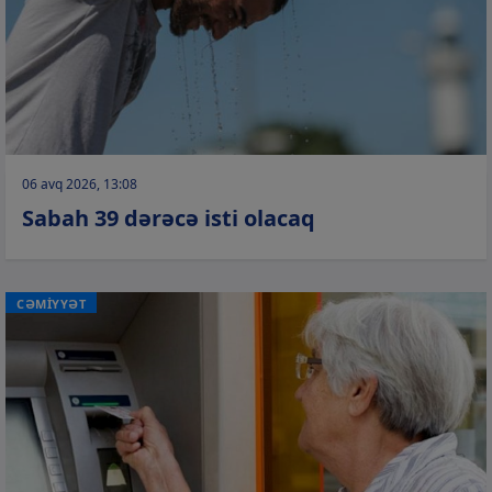
06 avq 2026, 13:08
Sabah 39 dərəcə isti olacaq
CƏMİYYƏT