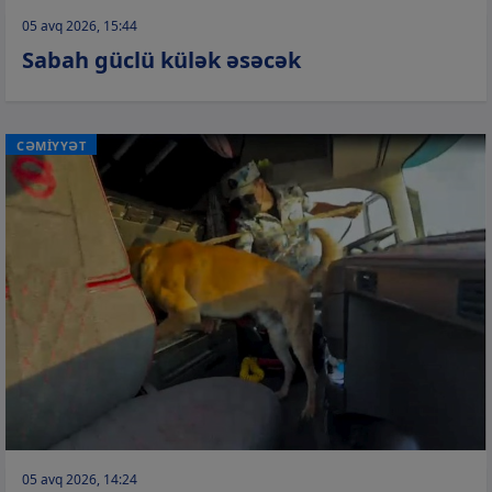
05 avq 2026, 15:44
Sabah güclü külək əsəcək
CƏMİYYƏT
05 avq 2026, 14:24