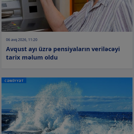
06 avq 2026, 11:20
Avqust ayı üzrə pensiyaların veriləcəyi
tarix məlum oldu
CƏMİYYƏT