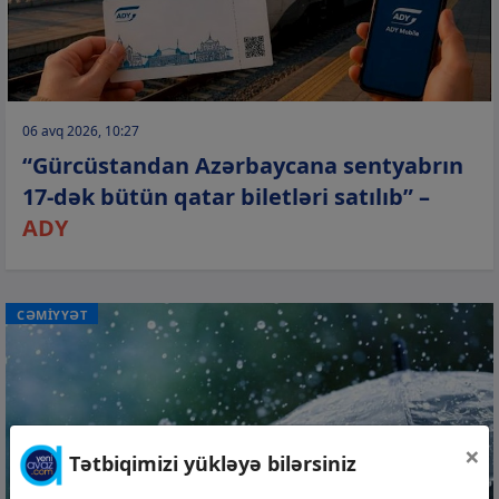
06 avq 2026, 10:27
“Gürcüstandan Azərbaycana sentyabrın
17-dək bütün qatar biletləri satılıb” –
ADY
CƏMİYYƏT
×
Tətbiqimizi yükləyə bilərsiniz