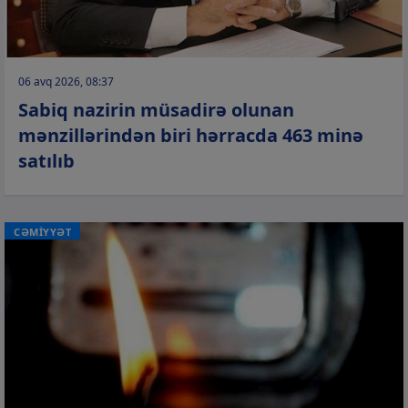
06 avq 2026, 08:37
Sabiq nazirin müsadirə olunan
mənzillərindən biri hərracda 463 minə
satılıb
CƏMİYYƏT