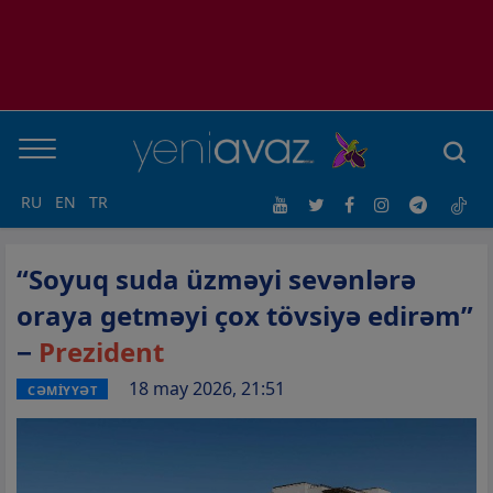
RU
EN
TR
“Soyuq suda üzməyi sevənlərə
oraya getməyi çox tövsiyə edirəm”
−
Prezident
18 may 2026, 21:51
CƏMİYYƏT