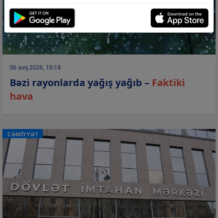
06 avq 2026, 10:18
Bəzi rayonlarda yağış yağıb –
Faktiki
hava
CƏMİYYƏT