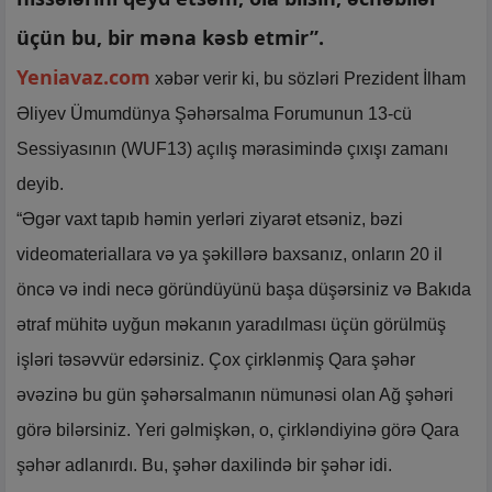
üçün bu, bir məna kəsb etmir”.
Yeniavaz.com
xəbər verir ki, bu sözləri Prezident İlham
Əliyev Ümumdünya Şəhərsalma Forumunun 13-cü
Sessiyasının (WUF13) açılış mərasimində çıxışı zamanı
deyib.
“Əgər vaxt tapıb həmin yerləri ziyarət etsəniz, bəzi
videomateriallara və ya şəkillərə baxsanız, onların 20 il
öncə və indi necə göründüyünü başa düşərsiniz və Bakıda
ətraf mühitə uyğun məkanın yaradılması üçün görülmüş
işləri təsəvvür edərsiniz. Çox çirklənmiş Qara şəhər
əvəzinə bu gün şəhərsalmanın nümunəsi olan Ağ şəhəri
görə bilərsiniz. Yeri gəlmişkən, o, çirkləndiyinə görə Qara
şəhər adlanırdı. Bu, şəhər daxilində bir şəhər idi.