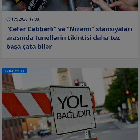
05 avq 2026, 19:08
“Cəfər Cabbarlı” və “Nizami” stansiyaları
arasında tunellərin tikintisi daha tez
başa çata bilər
CƏMİYYƏT