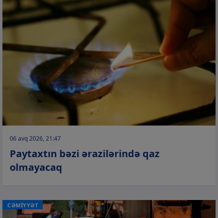
06 avq 2026, 21:47
Paytaxtın bəzi ərazilərində qaz
olmayacaq
CƏMİYYƏT