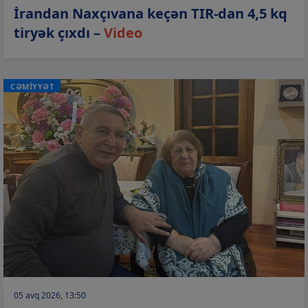
İrandan Naxçıvana keçən TIR-dan 4,5 kq
tiryək çıxdı –
Video
CƏMİYYƏT
05 avq 2026, 13:50