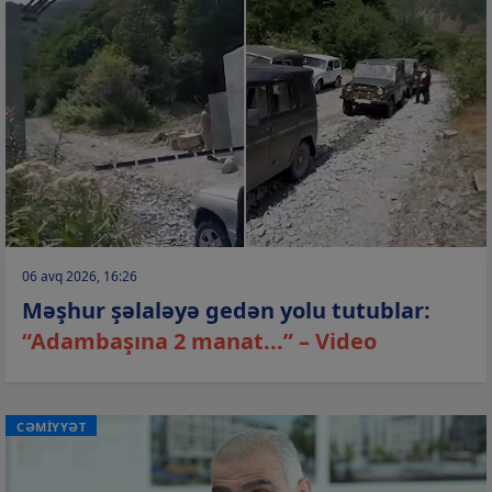
06 avq 2026, 16:26
Məşhur şəlaləyə gedən yolu tutublar:
“Adambaşına 2 manat...” – Video
CƏMİYYƏT