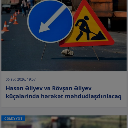
06 avq 2026, 19:57
Həsən Əliyev və Rövşən Əliyev
küçələrində hərəkət məhdudlaşdırılacaq
CƏMİYYƏT