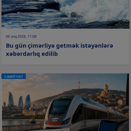
06 avq 2026, 11:08
Bu gün çimərliyə getmək istəyənlərə
xəbərdarlıq edilib
CƏMİYYƏT