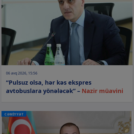
06 avq 2026, 15:56
“Pulsuz olsa, hər kəs ekspres
avtobuslara yönələcək” –
Nazir müavini
CƏMİYYƏT