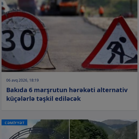
06 avq 2026, 18:19
Bakıda 6 marşrutun hərəkəti alternativ
küçələrlə təşkil ediləcək
CƏMİYYƏT