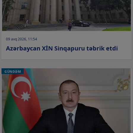
09 avq 2026, 11:54
Azərbaycan XİN Sinqapuru təbrik etdi
GÜNDƏM