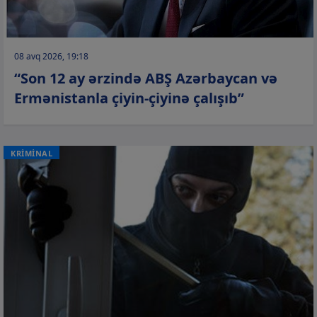
08 avq 2026, 19:18
“Son 12 ay ərzində ABŞ Azərbaycan və
Ermənistanla çiyin-çiyinə çalışıb”
KRİMİNAL