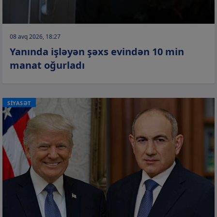
08 avq 2026, 18:27
Yanında işləyən şəxs evindən 10 min
manat oğurladı
SİYASƏT