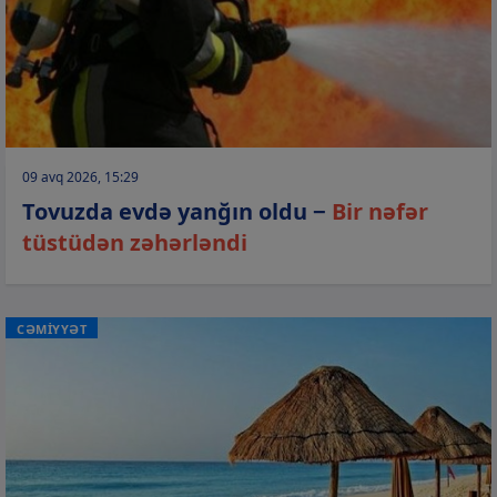
09 avq 2026, 15:29
Tovuzda evdə yanğın oldu −
Bir nəfər
tüstüdən zəhərləndi
CƏMİYYƏT