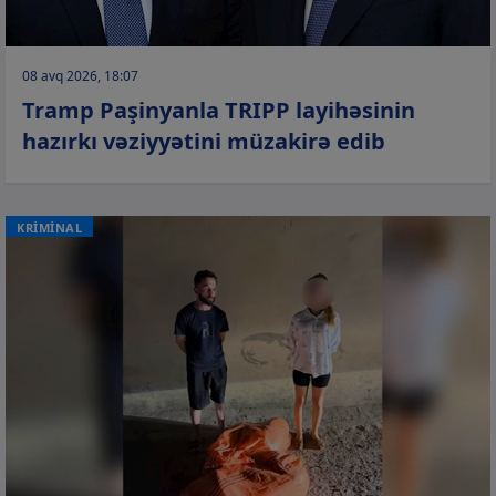
08 avq 2026, 18:07
Tramp Paşinyanla TRIPP layihəsinin
hazırkı vəziyyətini müzakirə edib
KRİMİNAL