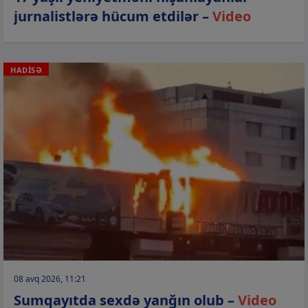
jurnalistlərə hücum etdilər –
Video
HADİSƏ
08 avq 2026, 11:21
Sumqayıtda sexdə yanğın olub –
Video