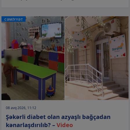
CƏMİYYƏT
08 avq 2026, 11:12
Şəkərli diabet olan azyaşlı bağçadan
kənarlaşdırılıb? –
Video