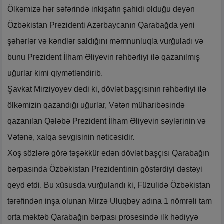
Ölkəmizə hər səfərində inkişafın şahidi olduğu deyən
Özbəkistan Prezidenti Azərbaycanın Qarabağda yeni
şəhərlər və kəndlər saldığını məmnunluqla vurğuladı və
bunu Prezident İlham Əliyevin rəhbərliyi ilə qazanılmış
uğurlar kimi qiymətləndirib.
Şavkat Mirziyoyev dedi ki, dövlət başçısının rəhbərliyi ilə
ölkəmizin qazandığı uğurlar, Vətən müharibəsində
qazanılan Qələbə Prezident İlham Əliyevin səylərinin və
Vətənə, xalqa sevgisinin nəticəsidir.
Xoş sözlərə görə təşəkkür edən dövlət başçısı Qarabağın
bərpasında Özbəkistan Prezidentinin göstərdiyi dəstəyi
qeyd etdi. Bu xüsusda vurğulandı ki, Füzulidə Özbəkistan
tərəfindən inşa olunan Mirzə Uluqbəy adına 1 nömrəli tam
orta məktəb Qarabağın bərpası prosesində ilk hədiyyə