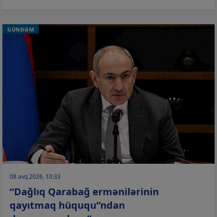
GÜNDƏM
08 avq 2026, 10:33
“Dağlıq Qarabağ ermənilərinin
qayıtmaq hüququ”ndan