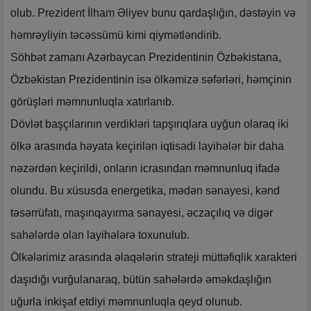
olub. Prezident İlham Əliyev bunu qardaşlığın, dəstəyin və
həmrəyliyin təcəssümü kimi qiymətləndirib.
Söhbət zamanı Azərbaycan Prezidentinin Özbəkistana,
Özbəkistan Prezidentinin isə ölkəmizə səfərləri, həmçinin
görüşləri məmnunluqla xatırlanıb.
Dövlət başçılarının verdikləri tapşırıqlara uyğun olaraq iki
ölkə arasında həyata keçirilən iqtisadi layihələr bir daha
nəzərdən keçirildi, onların icrasından məmnunluq ifadə
olundu. Bu xüsusda energetika, mədən sənayesi, kənd
təsərrüfatı, maşınqayırma sənayesi, əczaçılıq və digər
sahələrdə olan layihələrə toxunulub.
Ölkələrimiz arasında əlaqələrin strateji müttəfiqlik xarakteri
daşıdığı vurğulanaraq, bütün sahələrdə əməkdaşlığın
uğurla inkişaf etdiyi məmnunluqla qeyd olunub.