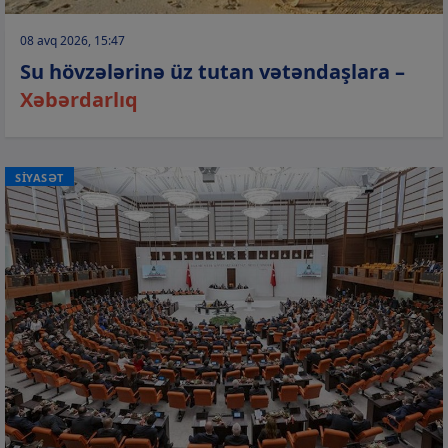
08 avq 2026, 15:47
Su hövzələrinə üz tutan vətəndaşlara –
Xəbərdarlıq
SİYASƏT