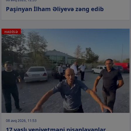
Paşinyan İlham Əliyevə zəng edib
HADİSƏ
08 avq 2026, 11:53
17 yaşlı yeniyetməni nişanlayanlar