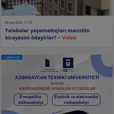
09 avq 2026, 11:13
Tələbələr yaşamadıqları mənzilin
kirayəsini ödəyirlər? −
Video
CƏMİYYƏT