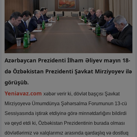
Azərbaycan Prezidenti İlham Əliyev mayın 18-
də Özbəkistan Prezidenti Şavkat Mirziyoyev ilə
görüşüb.
Yeniavaz.com
xəbər verir ki, dövlət başçısı Şavkat
Mirziyoyevə Ümumdünya Şəhərsalma Forumunun 13-cü
Sessiyasında iştirak etdiyinə görə minnətdarlığını bildirdi
və qeyd etdi ki, Özbəkistan Prezidentinin burada olması
dövlətlərimiz və xalqlarımız arasında qardaşlıq və dostluq