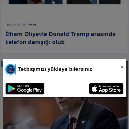
08 avq 2026, 19:29
İlham Əliyevlə Donald Tramp arasında
telefon danışığı olub
GÜNDƏM
×
Tətbiqimizi yükləyə bilərsiniz