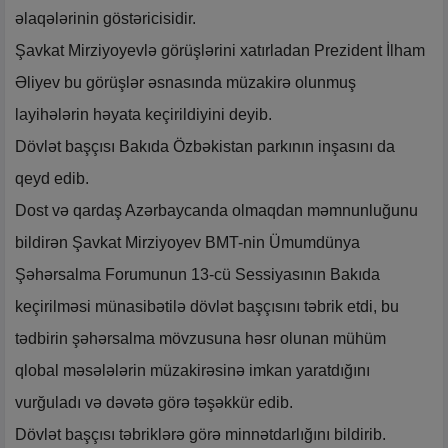
əlaqələrinin göstəricisidir.
Şavkat Mirziyoyevlə görüşlərini xatırladan Prezident İlham
Əliyev bu görüşlər əsnasında müzakirə olunmuş
layihələrin həyata keçirildiyini deyib.
Dövlət başçısı Bakıda Özbəkistan parkının inşasını da
qeyd edib.
Dost və qardaş Azərbaycanda olmaqdan məmnunluğunu
bildirən Şavkat Mirziyoyev BMT-nin Ümumdünya
Şəhərsalma Forumunun 13-cü Sessiyasının Bakıda
keçirilməsi münasibətilə dövlət başçısını təbrik etdi, bu
tədbirin şəhərsalma mövzusuna həsr olunan mühüm
qlobal məsələlərin müzakirəsinə imkan yaratdığını
vurğuladı və dəvətə görə təşəkkür edib.
Dövlət başçısı təbriklərə görə minnətdarlığını bildirib.