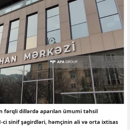
 fərqli dillərdə aparılan ümumi təhsil
ci sinif şagirdləri, həmçinin ali və orta ixtisas