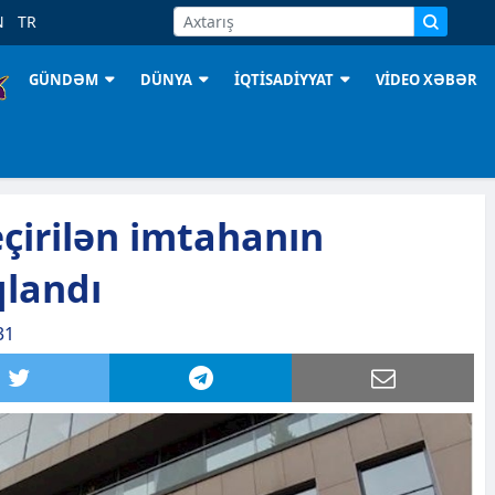
N
TR
GÜNDƏM
DÜNYA
İQTİSADİYYAT
VİDEO XƏBƏR
çirilən imtahanın
qlandı
31