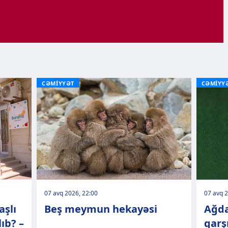
CƏMİYYƏT
CƏMİYY
07 avq 2026, 22:00
07 avq 2
aşlı
Beş meymun hekayəsi
Ağda
ıb? –
qarşı