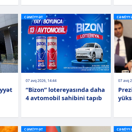
CƏMİYYƏT
CƏMİYY
07 avq 2026, 14:44
07 avq 2
iyyət
“Bizon” lotereyasında daha
Prez
4 avtomobil sahibini tapıb
yüks
CƏMİYYƏT
CƏMİYY