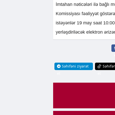
İmtahan nəticələri ilə bağlı
Komissiyası fəaliyyət göstər
istəyənlər 19 may saat 10:0
yerləşdiriləcək elektron əriz
Səhifəni ziyarət
Səhifən
et
et