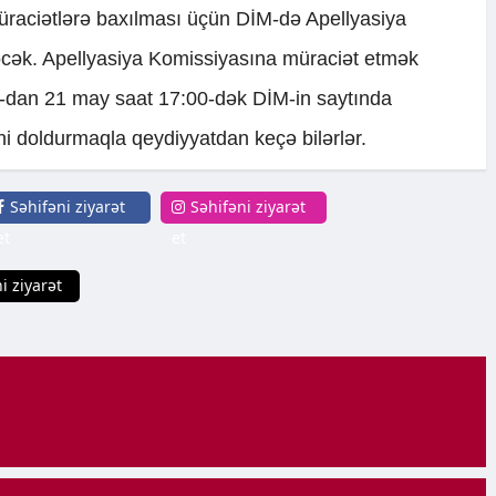
 müraciətlərə baxılması üçün DİM-də Apellyasiya
əcək. Apellyasiya Komissiyasına müraciət etmək
0-dan 21 may saat 17:00-dək DİM-in saytında
əni doldurmaqla qeydiyyatdan keçə bilərlər.
Səhifəni ziyarət
Səhifəni ziyarət
et
et
i ziyarət