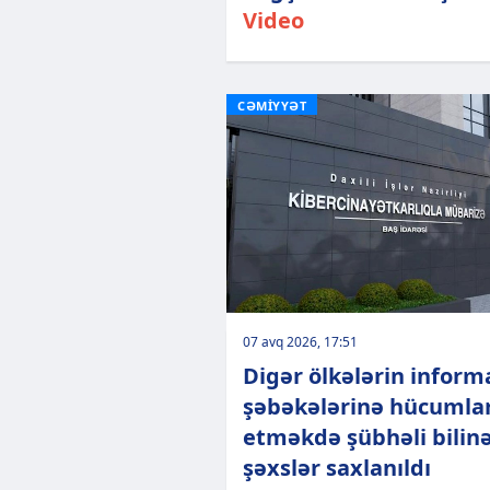
Video
CƏMİYYƏT
07 avq 2026, 17:51
Digər ölkələrin inform
şəbəkələrinə hücumla
etməkdə şübhəli bilin
şəxslər saxlanıldı