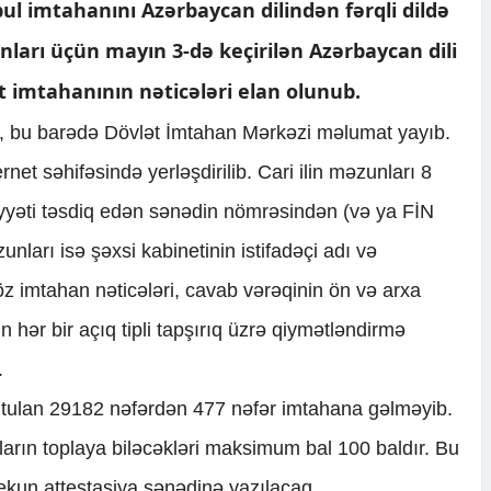
bul imtahanını Azərbaycan dilindən fərqli dildə
nları üçün mayın 3-də keçirilən Azərbaycan dili
est imtahanının nəticələri elan olunub.
i, bu barədə Dövlət İmtahan Mərkəzi məlumat yayıb.
rnet səhifəsində yerləşdirilib. Cari ilin məzunları 8
yyəti təsdiq edən sənədin nömrəsindən (və ya FİN
unları isə şəxsi kabinetinin istifadəçi adı və
öz imtahan nəticələri, cavab vərəqinin ön və arxa
n hər bir açıq tipli tapşırıq üzrə qiymətləndirmə
.
tutulan 29182 nəfərdən 477 nəfər imtahana gəlməyib.
ıların toplaya biləcəkləri maksimum bal 100 baldır. Bu
yekun attestasiya sənədinə yazılacaq.