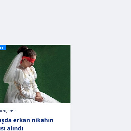
ƏT
026, 19:11
şda erkən nikahın
sı alındı