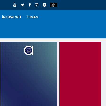
İNCƏSƏNƏT
İDMAN