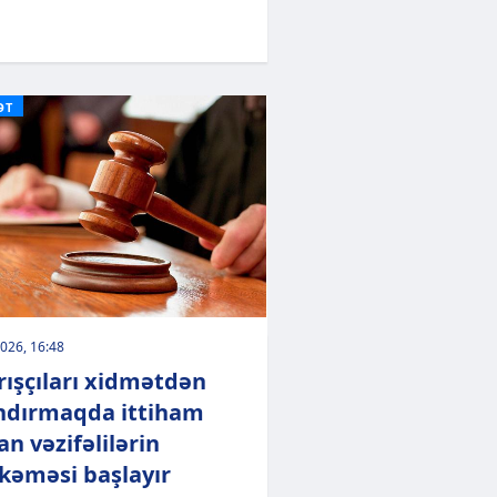
ƏT
026, 16:48
rışçıları xidmətdən
ndırmaqda ittiham
an vəzifəlilərin
əməsi başlayır