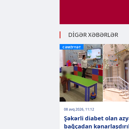
DİGƏR XƏBƏRLƏR
CƏMİYYƏT
08 avq 2026, 11:12
Şəkərli diabet olan azy
bağçadan kənarlaşdırıl