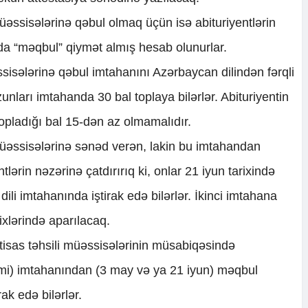
 müəssisələrinə qəbul olmaq üçün isə abituriyentlərin
da “məqbul” qiymət almış hesab olunurlar.
əssisələrinə qəbul imtahanını Azərbaycan dilindən fərqli
zunları imtahanda 30 bal toplaya bilərlər. Abituriyentin
pladığı bal 15-dən az olmamalıdır.
i müəssisələrinə sənəd verən, lakin bu imtahandan
tlərin nəzərinə çatdırırıq ki, onlar 21 iyun tarixində
dili imtahanında iştirak edə bilərlər. İkinci imtahana
ixlərində aparılacaq.
ixtisas təhsili müəssisələrinin müsabiqəsində
 kimi) imtahanından (3 may və ya 21 iyun) məqbul
rak edə bilərlər.