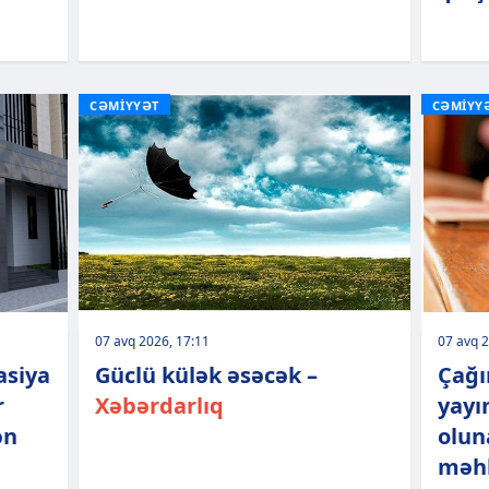
CƏMİYYƏT
CƏMİYY
07 avq 2026, 17:11
07 avq 2
asiya
Güclü külək əsəcək –
Çağı
r
Xəbərdarlıq
yayı
ən
olun
məhk