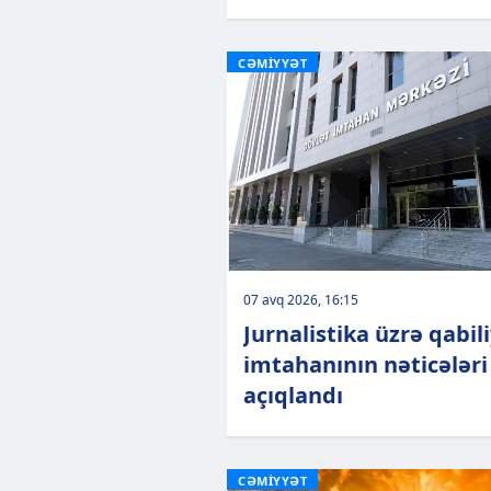
CƏMİYYƏT
07 avq 2026, 16:15
Jurnalistika üzrə qabil
imtahanının nəticələri
açıqlandı
CƏMİYYƏT