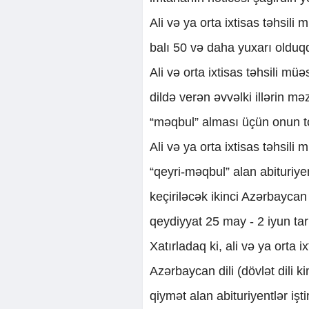
Ali və ya orta ixtisas təhsili
balı 50 və daha yuxarı olduq
Ali və orta ixtisas təhsili mü
dildə verən əvvəlki illərin mə
“məqbul” alması üçün onun to
Ali və ya orta ixtisas təhsil
“qeyri-məqbul” alan abituriyen
keçiriləcək ikinci Azərbaycan 
qeydiyyat 25 may - 2 iyun tar
Xatırladaq ki, ali və ya orta 
Azərbaycan dili (dövlət dili
qiymət alan abituriyentlər işti