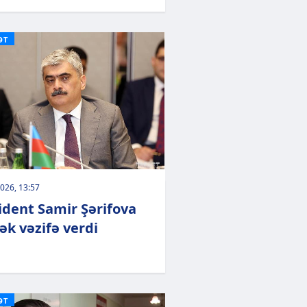
ƏT
026, 13:57
ident Samir Şərifova
ək vəzifə verdi
ƏT