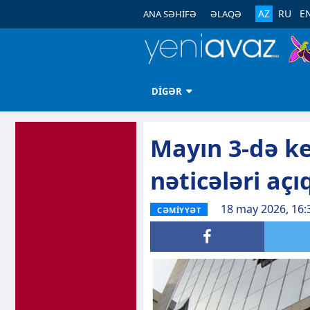
AZ
RU
E
ANA SƏHİFƏ
ƏLAQƏ
DİGƏR
Mayın 3-də ke
nəticələri açı
18 may 2026, 16:
CƏMİYYƏT