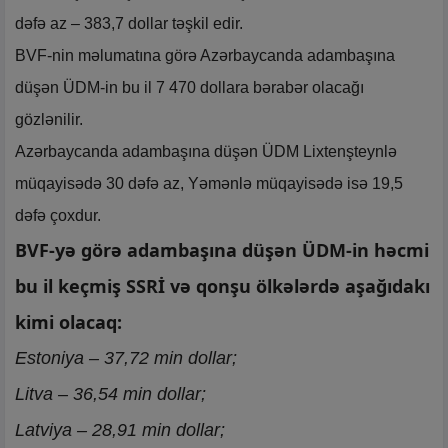
dəfə az – 383,7 dollar təşkil edir.
BVF-nin məlumatına görə Azərbaycanda adambaşına
düşən ÜDM-in bu il 7 470 dollara bərabər olacağı
gözlənilir.
Azərbaycanda adambaşına düşən ÜDM Lixtenşteynlə
müqayisədə 30 dəfə az, Yəmənlə müqayisədə isə 19,5
dəfə çoxdur.
BVF-yə görə adambaşına düşən ÜDM-in həcmi
bu il keçmiş SSRİ və qonşu ölkələrdə aşağıdakı
kimi olacaq:
Estoniya – 37,72 min dollar;
Litva – 36,54 min dollar;
Latviya – 28,91 min dollar;