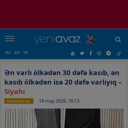
RU
EN
TR
Ən varlı ölkədən 30 dəfə kasıb, ən
kasıb ölkədən isə 20 dəfə varlıyıq –
Siyahı
18 may 2026, 16:13
İQTİSADİYYAT