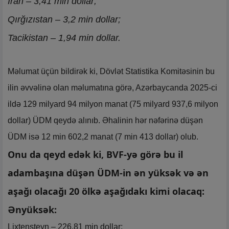
İran – 3,41 min dollar;
Qırğızıstan – 3,2 min dollar;
Tacikistan – 1,94 min dollar.
Məlumat üçün bildirək ki, Dövlət Statistika Komitəsinin bu
ilin əvvəlinə olan məlumatına görə, Azərbaycanda 2025-ci
ildə 129 milyard 94 milyon manat (75 milyard 937,6 milyon
dollar) ÜDM qeydə alınıb. Əhalinin hər nəfərinə düşən
ÜDM isə 12 min 602,2 manat (7 min 413 dollar) olub.
Onu da qeyd edək ki, BVF-yə görə bu il
adambaşına düşən ÜDM-in ən yüksək və ən
aşağı olacağı 20 ölkə aşağıdakı kimi olacaq:
Ənyüksək:
Lixtenşteyn – 226,81 min dollar;