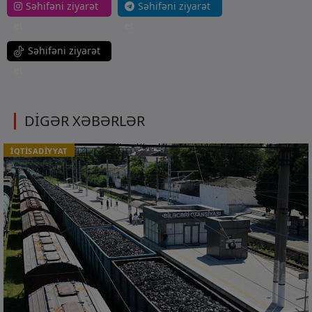
Səhifəni ziyarət
Səhifəni ziyarət
et
et
Səhifəni ziyarət
et
DİGƏR XƏBƏRLƏR
İQTİSADİYYAT