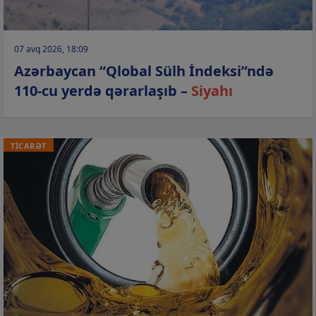
07 avq 2026, 18:09
Azərbaycan “Qlobal Sülh İndeksi”ndə
110-cu yerdə qərarlaşıb –
Siyahı
TİCARƏT