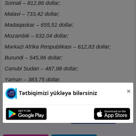
Somali – 812,86 dollar;
Malavi – 733,42 dollar;
Madaqaskar – 655,51 dollar;
Mozambik – 632,04 dollar;
Mərkəzi Afrika Respublikası – 612,83 dollar;
Burundi – 545,96 dollar;
Cənubi Sudan – 487,98 dollar;
Yəmən – 383,75 dollar.
×
Tətbiqimizi yükləyə bilərsiniz
Elnur Əli
Səhifəni ziyarət
et