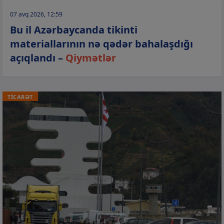
07 avq 2026, 12:59
Bu il Azərbaycanda tikinti
materiallarının nə qədər bahalaşdığı
açıqlandı –
Qiymətlər
TİCARƏT