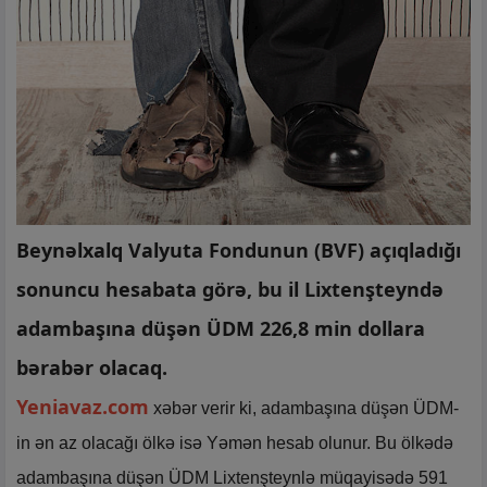
Beynəlxalq Valyuta Fondunun (BVF) açıqladığı
sonuncu hesabata görə, bu il Lixtenşteyndə
adambaşına düşən ÜDM 226,8 min dollara
bərabər olacaq.
Yeniavaz.com
xəbər verir ki, adambaşına düşən ÜDM-
in ən az olacağı ölkə isə Yəmən hesab olunur. Bu ölkədə
adambaşına düşən ÜDM Lixtenşteynlə müqayisədə 591