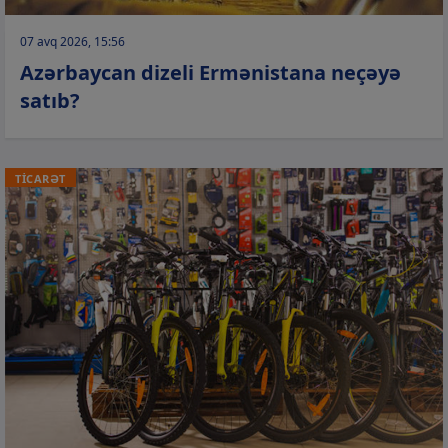
07 avq 2026, 15:56
Azərbaycan dizeli Ermənistana neçəyə
satıb?
TİCARƏT