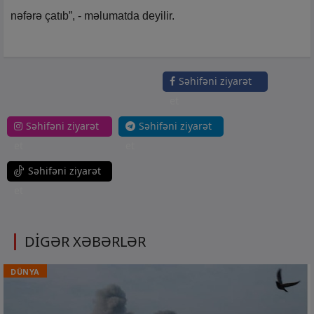
nəfərə çatıb”, - məlumatda deyilir.
Səhifəni ziyarət
et
Səhifəni ziyarət
Səhifəni ziyarət
et
et
Səhifəni ziyarət
et
DİGƏR XƏBƏRLƏR
DÜNYA