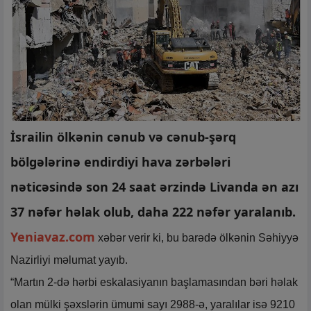
İsrailin ölkənin cənub və cənub-şərq
bölgələrinə endirdiyi hava zərbələri
nəticəsində son 24 saat ərzində Livanda ən azı
37 nəfər həlak olub, daha 222 nəfər yaralanıb.
Yeniavaz.com
xəbər verir ki, bu barədə ölkənin Səhiyyə
Nazirliyi məlumat yayıb.
“Martın 2-də hərbi eskalasiyanın başlamasından bəri həlak
olan mülki şəxslərin ümumi sayı 2988-ə, yaralılar isə 9210