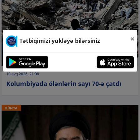
×
Tətbiqimizi yükləyə bilərsiniz
10 avq 2026, 21:08
Kolumbiyada ölənlərin sayı 70-ə çatdı
DÜNYA