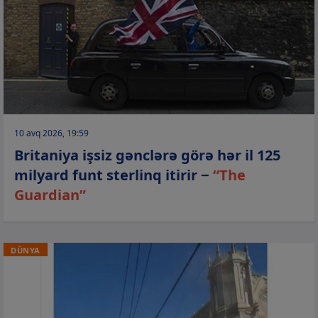
10 avq 2026, 19:59
Britaniya işsiz gənclərə görə hər il 125
milyard funt sterlinq itirir −
“The
Guardian”
DÜNYA