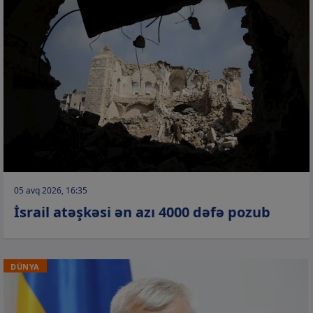
05 avq 2026, 16:35
İsrail atəşkəsi ən azı 4000 dəfə pozub
DÜNYA