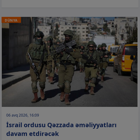
DÜNYA
06 avq 2026, 16:09
İsrail ordusu Qəzzada əməliyyatları
davam etdirəcək