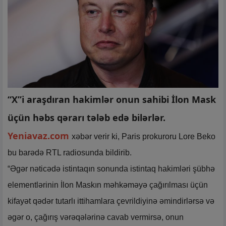
“X”i araşdıran hakimlər onun sahibi İlon Mask
üçün həbs qərarı tələb edə bilərlər.
Yeniavaz.com
xəbər verir ki, Paris prokuroru Lore Beko
bu barədə RTL radiosunda bildirib.
“Əgər nəticədə istintaqın sonunda istintaq hakimləri şübhə
elementlərinin İlon Maskın məhkəməyə çağırılması üçün
kifayət qədər tutarlı ittihamlara çevrildiyinə əmindirlərsə və
əgər o, çağırış vərəqələrinə cavab vermirsə, onun