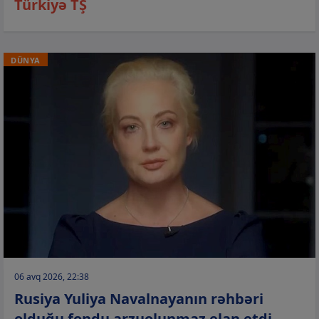
Türkiyə TŞ
DÜNYA
06 avq 2026, 22:38
Rusiya Yuliya Navalnayanın rəhbəri
olduğu fondu arzuolunmaz elan etdi