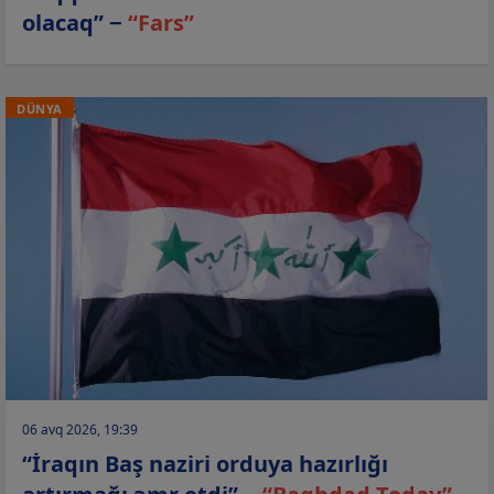
olacaq” −
“Fars”
DÜNYA
06 avq 2026, 19:39
“İraqın Baş naziri orduya hazırlığı