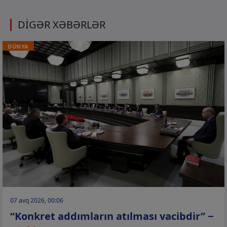
DİGƏR XƏBƏRLƏR
DÜNYA
07 avq 2026, 00:06
“Konkret addımların atılması vacibdir” −