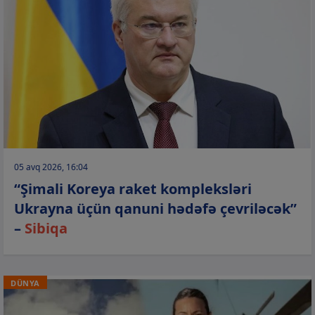
05 avq 2026, 16:04
“Şimali Koreya raket kompleksləri
Ukrayna üçün qanuni hədəfə çevriləcək”
–
Sibiqa
DÜNYA