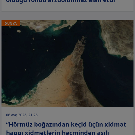
DÜNYA
06 avq 2026, 21:26
“Hörmüz boğazından keçid üçün xidmət
haqqı xidmətlərin həcmindən asılı