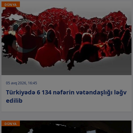
DÜNYA
05 avq 2026, 16:45
Türkiyədə 6 134 nəfərin vətəndaşlığı ləğv
edilib
DÜNYA