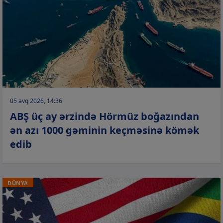
05 avq 2026, 14:36
ABŞ üç ay ərzində Hörmüz boğazından
ən azı 1000 gəminin keçməsinə kömək
edib
DÜNYA