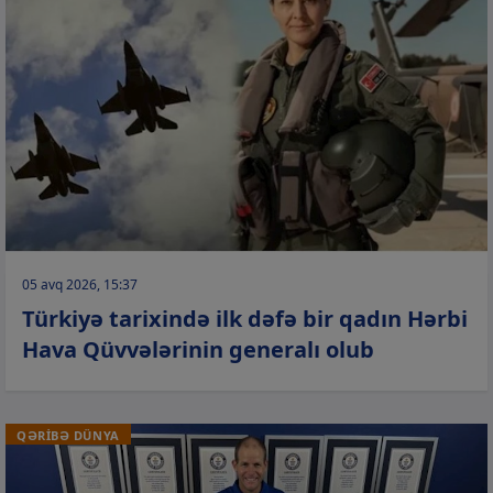
05 avq 2026, 15:37
Türkiyə tarixində ilk dəfə bir qadın Hərbi
Hava Qüvvələrinin generalı olub
QƏRİBƏ DÜNYA