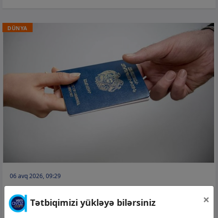
DÜNYA
06 avq 2026, 09:29
Ermənistan suriyalı ermənilərə pasport
×
Tətbiqimizi yükləyə bilərsiniz
verir –
81 min dollar ayırıb