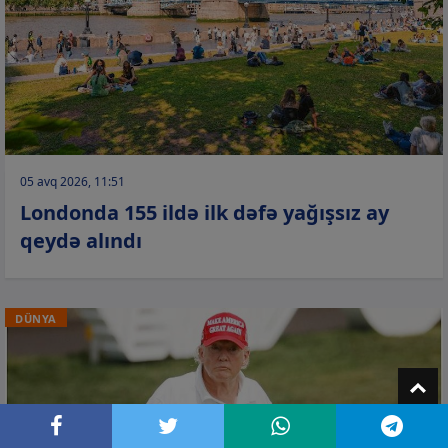
05 avq 2026, 11:51
Londonda 155 ildə ilk dəfə yağışsız ay
qeydə alındı
DÜNYA
T