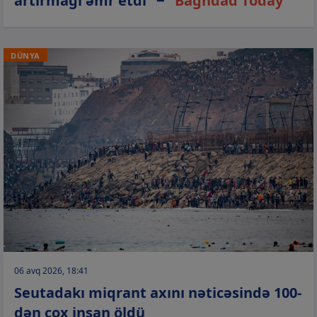
artırmağı əmr etdi” −
“Baghdad Today”
DÜNYA
06 avq 2026, 18:41
Seutadakı miqrant axını nəticəsində 100-
dən çox insan öldü