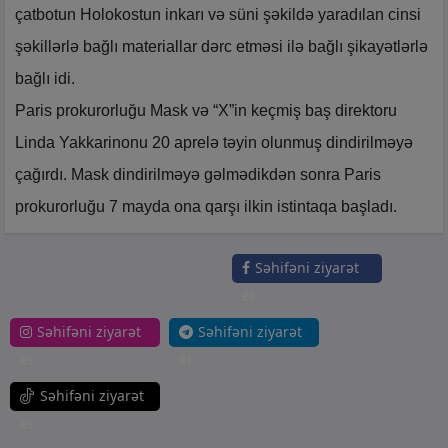
çatbotun Holokostun inkarı və süni şəkildə yaradılan cinsi
şəkillərlə bağlı materiallar dərc etməsi ilə bağlı şikayətlərlə
bağlı idi.
Paris prokurorluğu Mask və “X”in keçmiş baş direktoru
Linda Yakkarinonu 20 aprelə təyin olunmuş dindirilməyə
çağırdı. Mask dindirilməyə gəlmədikdən sonra Paris
prokurorluğu 7 mayda ona qarşı ilkin istintaqa başladı.
Səhifəni ziyarət
et
Səhifəni ziyarət
Səhifəni ziyarət
et
et
Səhifəni ziyarət
et