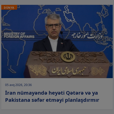
DÜNYA
05 avq 2026, 20:36
İran nümayəndə heyəti Qətərə və ya
Pakistana səfər etməyi planlaşdırmır