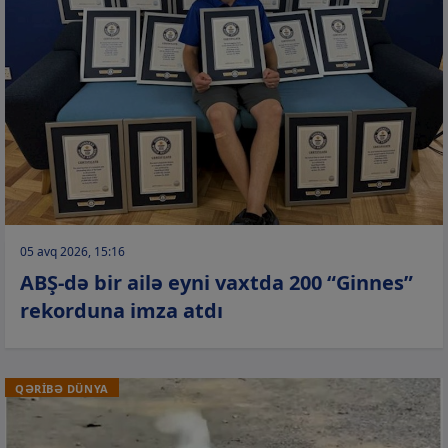
05 avq 2026, 15:16
ABŞ-də bir ailə eyni vaxtda 200 “Ginnes”
rekorduna imza atdı
QƏRİBƏ DÜNYA