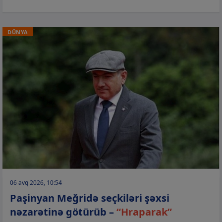
DÜNYA
06 avq 2026, 10:54
Paşinyan Meğridə seçkiləri şəxsi
nəzarətinə götürüb –
“Hraparak”