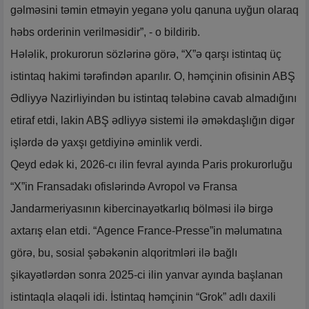
gəlməsini təmin etməyin yeganə yolu qanuna uyğun olaraq
həbs orderinin verilməsidir”, - o bildirib.
Hələlik, prokurorun sözlərinə görə, “X”ə qarşı istintaq üç
istintaq hakimi tərəfindən aparılır. O, həmçinin ofisinin ABŞ
Ədliyyə Nazirliyindən bu istintaq tələbinə cavab almadığını
etiraf etdi, lakin ABŞ ədliyyə sistemi ilə əməkdaşlığın digər
işlərdə də yaxşı getdiyinə əminlik verdi.
Qeyd edək ki, 2026-cı ilin fevral ayında Paris prokurorluğu
“X”in Fransadakı ofislərində Avropol və Fransa
Jandarmeriyasının kibercinayətkarlıq bölməsi ilə birgə
axtarış elan etdi. “Agence France-Presse”in məlumatına
görə, bu, sosial şəbəkənin alqoritmləri ilə bağlı
şikayətlərdən sonra 2025-ci ilin yanvar ayında başlanan
istintaqla əlaqəli idi. İstintaq həmçinin “Grok” adlı daxili