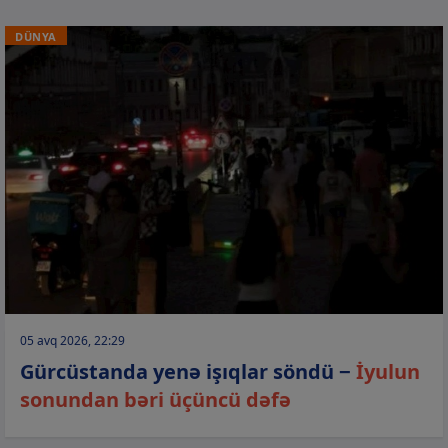
DÜNYA
05 avq 2026, 22:29
Gürcüstanda yenə işıqlar söndü −
İyulun
sonundan bəri üçüncü dəfə