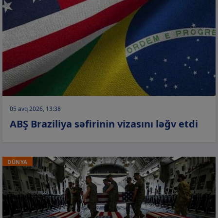
05 avq 2026, 13:38
ABŞ Braziliya səfirinin vizasını ləğv etdi
DÜNYA