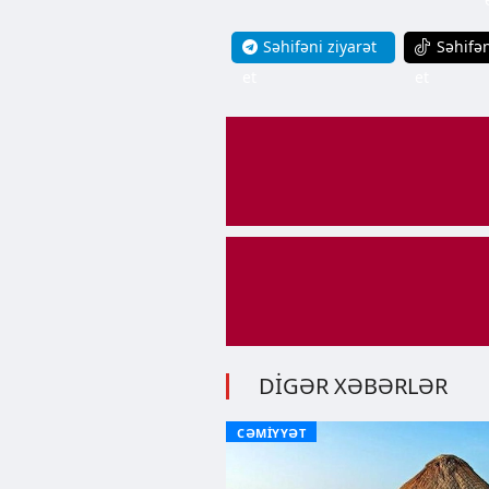
Səhifəni ziyarət
Səhifən
et
et
DİGƏR XƏBƏRLƏR
CƏMİYYƏT