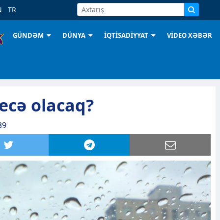
N
TR
GÜNDƏM
DÜNYA
İQTİSADİYYAT
VİDEO XƏBƏR
ecə olacaq?
39