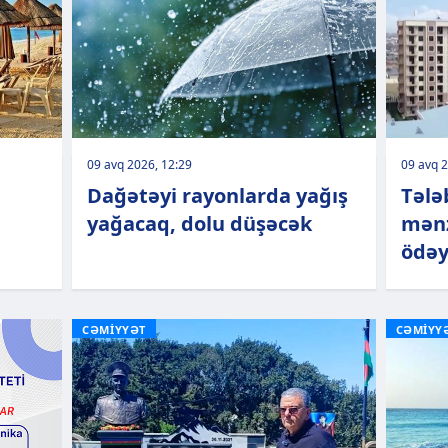
09 avq 2026, 12:29
09 avq 2
Dağətəyi rayonlarda yağış
Tələ
yağacaq, dolu düşəcək
mənz
ödəy
CƏMİYYƏT
CƏMİYY