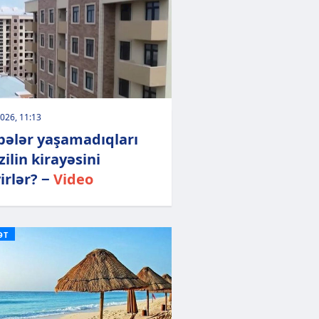
026, 11:13
bələr yaşamadıqları
ilin kirayəsini
irlər? −
Video
ƏT