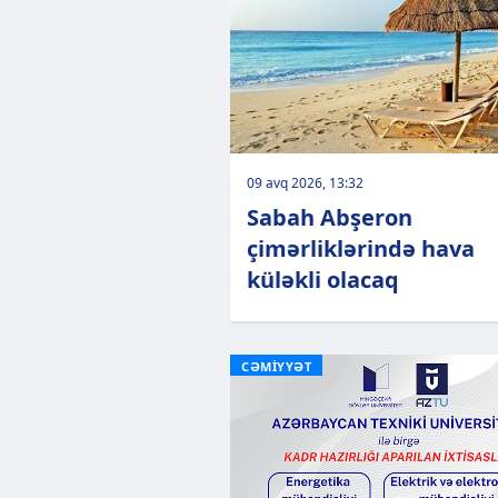
09 avq 2026, 13:32
Sabah Abşeron
çimərliklərində hava
küləkli olacaq
CƏMİYYƏT