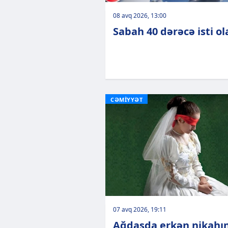
08 avq 2026, 13:00
Sabah 40 dərəcə isti o
CƏMİYYƏT
07 avq 2026, 19:11
Ağdaşda erkən nikahı