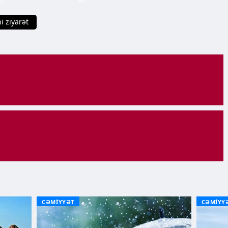
i ziyarət
CƏMİYYƏT
CƏMİYY