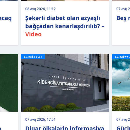
08 avq 2026, 11:12
07 avq 2
lacaq
Şəkərli diabet olan azyaşlı
Beş 
bağçadan kənarlaşdırılıb? –
Video
CƏMİYYƏT
CƏMİYY
07 avq 2026, 17:51
07 avq 2
n
Digər ölkələrin informasiya
Gücl