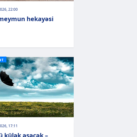
026, 22:00
meymun hekayəsi
ƏT
026, 17:11
ü külək əsəcək –