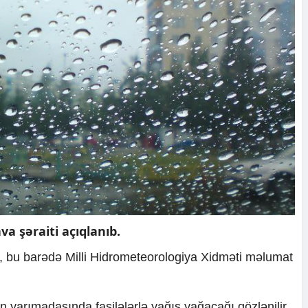
a şəraiti açıqlanıb.
i, bu barədə Milli Hidrometeorologiya Xidməti məlumat
on yarımadasında fasilələrlə yağış yağacağı gözlənilir.