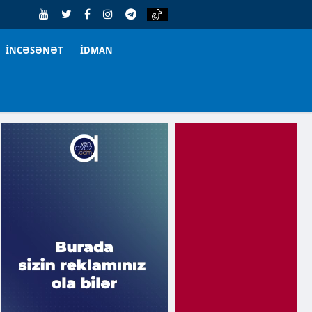
İNCƏSƏNƏT
İDMAN