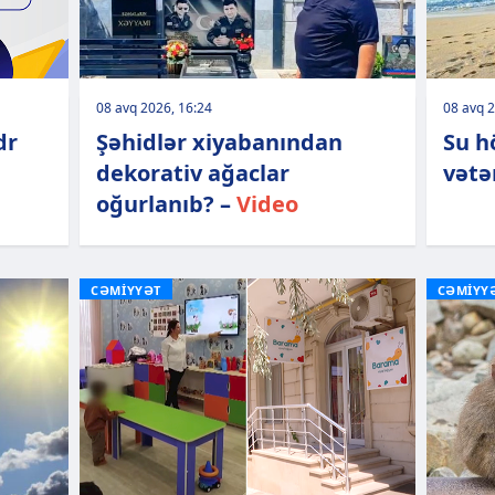
08 avq 2026, 16:24
08 avq 2
dr
Şəhidlər xiyabanından
Su h
dekorativ ağaclar
vətə
oğurlanıb? –
Video
CƏMİYYƏT
CƏMİYY