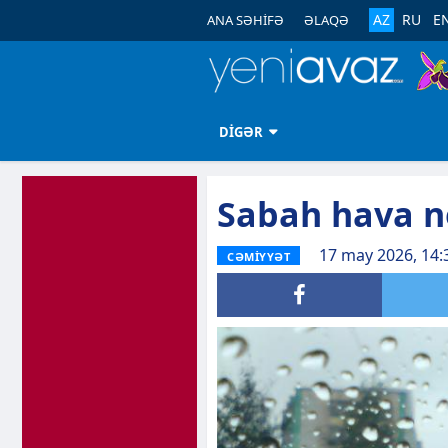
AZ
RU
E
ANA SƏHİFƏ
ƏLAQƏ
DİGƏR
Sabah hava n
17 may 2026, 14:
CƏMİYYƏT