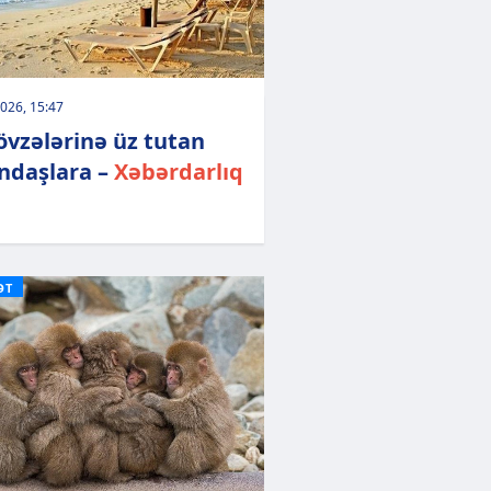
026, 15:47
övzələrinə üz tutan
ndaşlara –
Xəbərdarlıq
ƏT