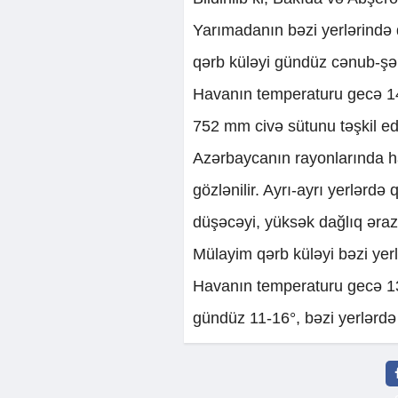
Yarımadanın bəzi yerlərində 
qərb küləyi gündüz cənub-şər
Havanın temperaturu gecə 14-
752 mm civə sütunu təşkil ed
Azərbaycanın rayonlarında hav
gözlənilir. Ayrı-ayrı yerlərd
düşəcəyi, yüksək dağlıq əraz
Mülayim qərb küləyi bəzi yer
Havanın temperaturu gecə 13-1
gündüz 11-16°, bəzi yerlərdə 