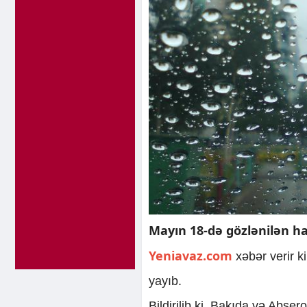
Mayın 18-də gözlənilən hav
Yeniavaz.com
xəbər verir k
yayıb.
Bildirilib ki, Bakıda və Abşer