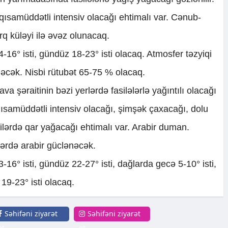
qısamüddətli intensiv olacağı ehtimalı var. Cənub-
q küləyi ilə əvəz olunacaq.
16° isti, gündüz 18-23° isti olacaq. Atmosfer təzyiqi
əcək. Nisbi rütubət 65-75 % olacaq.
a şəraitinin bəzi yerlərdə fasilələrlə yağıntılı olacağı
ə qısamüddətli intensiv olacağı, şimşək çaxacağı, dolu
ilərdə qar yağacağı ehtimalı var. Arabir duman.
lərdə arabir güclənəcək.
6° isti, gündüz 22-27° isti, dağlarda gecə 5-10° isti,
19-23° isti olacaq.
Səhifəni ziyarət
Səhifəni ziyarət
et
et