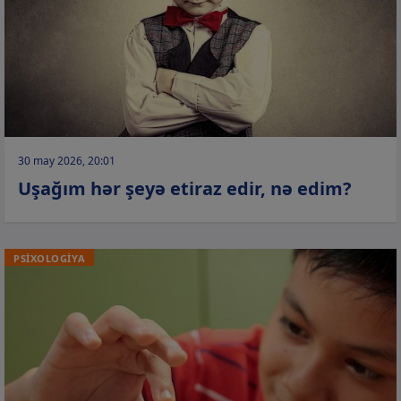
30 may 2026, 20:01
Uşağım hər şeyə etiraz edir, nə edim?
PSİXOLOGİYA