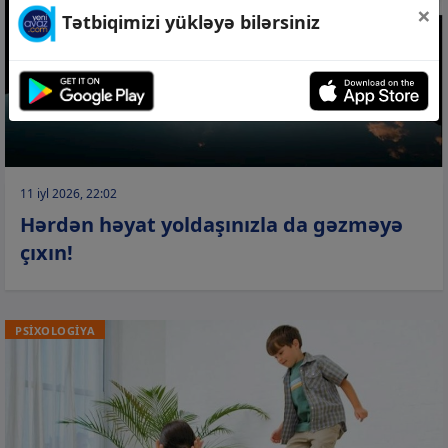
×
Tətbiqimizi yükləyə bilərsiniz
11 iyl 2026, 22:02
Hərdən həyat yoldaşınızla da gəzməyə
çıxın!
PSİXOLOGİYA