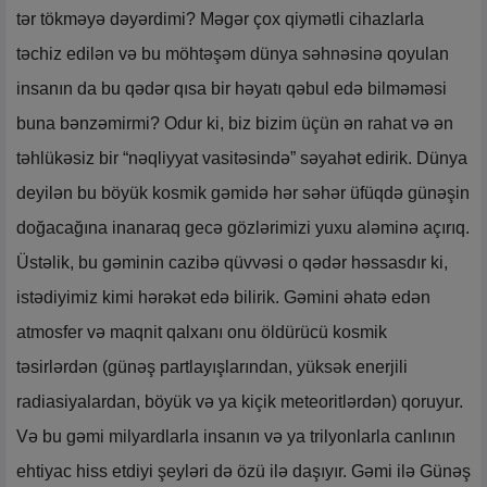
tər tökməyə dəyərdimi? Məgər çox qiymətli cihazlarla
təchiz edilən və bu möhtəşəm dünya səhnəsinə qoyulan
insanın da bu qədər qısa bir həyatı qəbul edə bilməməsi
buna bənzəmirmi? Odur ki, biz bizim üçün ən rahat və ən
təhlükəsiz bir “nəqliyyat vasitəsində” səyahət edirik. Dünya
deyilən bu böyük kosmik gəmidə hər səhər üfüqdə günəşin
doğacağına inanaraq gecə gözlərimizi yuxu aləminə açırıq.
Üstəlik, bu gəminin cazibə qüvvəsi o qədər həssasdır ki,
istədiyimiz kimi hərəkət edə bilirik. Gəmini əhatə edən
atmosfer və maqnit qalxanı onu öldürücü kosmik
təsirlərdən (günəş partlayışlarından, yüksək enerjili
radiasiyalardan, böyük və ya kiçik meteoritlərdən) qoruyur.
Və bu gəmi milyardlarla insanın və ya trilyonlarla canlının
ehtiyac hiss etdiyi şeyləri də özü ilə daşıyır. Gəmi ilə Günəş