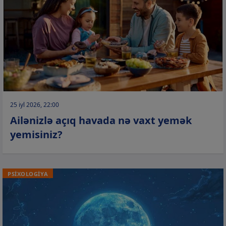
25 iyl 2026, 22:00
Ailənizlə açıq havada nə vaxt yemək
yemisiniz?
PSİXOLOGİYA