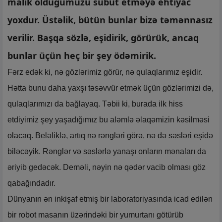
malik olduğumuzu sübut etməyə ehtiyac
yoxdur. Üstəlik, bütün bunlar bizə təmənnasız
verilir. Başqa sözlə, eşidirik, görürük, ancaq
bunlar üçün heç bir şey ödəmirik.
Fərz edək ki, nə gözlərimiz görür, nə qulaqlarımız eşidir.
Hətta bunu daha yaxşı təsəvvür etmək üçün gözlərimizi də,
qulaqlarımızı da bağlayaq. Təbii ki, burada ilk hiss
etdiyimiz şey yaşadığımız bu aləmlə əlaqəmizin kəsilməsi
olacaq. Beləliklə, artıq nə rəngləri görə, nə də səsləri eşidə
biləcəyik. Rənglər və səslərlə yanaşı onların mənaları da
əriyib gedəcək. Deməli, nəyin nə qədər vacib olması göz
qabağındadır.
Dünyanın ən inkişaf etmiş bir laboratoriyasında icad edilən
bir robot masanın üzərindəki bir yumurtanı götürüb