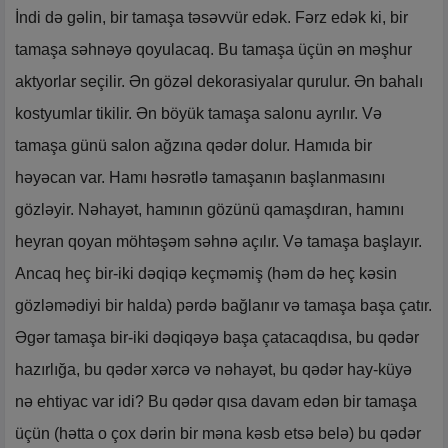
İndi də gəlin, bir tamaşa təsəvvür edək. Fərz edək ki, bir
tamaşa səhnəyə qoyulacaq. Bu tamaşa üçün ən məşhur
aktyorlar seçilir. Ən gözəl dekorasiyalar qurulur. Ən bahalı
kostyumlar tikilir. Ən böyük tamaşa salonu ayrılır. Və
tamaşa günü salon ağzına qədər dolur. Hamıda bir
həyəcan var. Hamı həsrətlə tamaşanın başlanmasını
gözləyir. Nəhayət, hamının gözünü qamaşdıran, hamını
heyran qoyan möhtəşəm səhnə açılır. Və tamaşa başlayır.
Ancaq heç bir-iki dəqiqə keçməmiş (həm də heç kəsin
gözləmədiyi bir halda) pərdə bağlanır və tamaşa başa çatır.
Əgər tamaşa bir-iki dəqiqəyə başa çatacaqdısa, bu qədər
hazırlığa, bu qədər xərcə və nəhayət, bu qədər hay-küyə
nə ehtiyac var idi? Bu qədər qısa davam edən bir tamaşa
üçün (hətta o çox dərin bir məna kəsb etsə belə) bu qədər