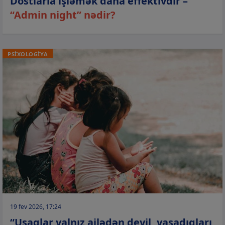
Dostlarla işləmək daha effektivdir –
“Admin night” nədir?
PSİXOLOGİYA
19 fev 2026, 17:24
“Uşaqlar yalnız ailədən deyil, yaşadıqları