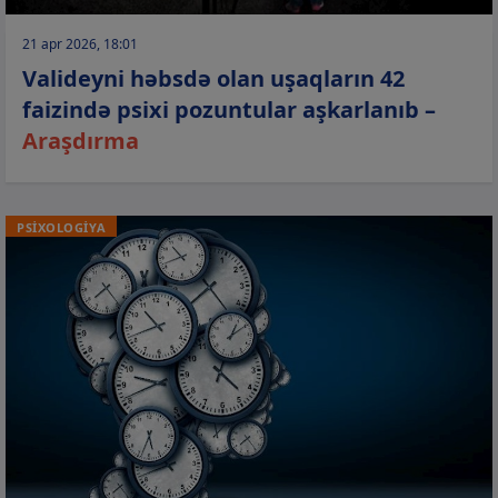
21 apr 2026, 18:01
Valideyni həbsdə olan uşaqların 42
faizində psixi pozuntular aşkarlanıb –
Araşdırma
PSİXOLOGİYA