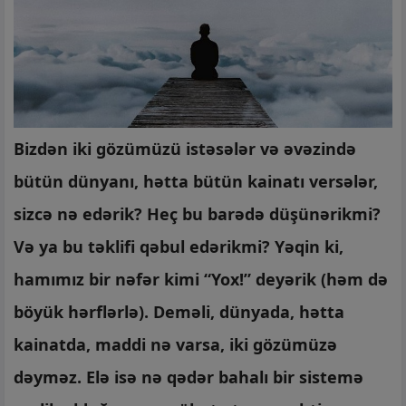
Bizdən iki gözümüzü istəsələr və əvəzində
bütün dünyanı, hətta bütün kainatı versələr,
sizcə nə edərik? Heç bu barədə düşünərikmi?
Və ya bu təklifi qəbul edərikmi? Yəqin ki,
hamımız bir nəfər kimi “Yox!” deyərik (həm də
böyük hərflərlə). Deməli, dünyada, hətta
kainatda, maddi nə varsa, iki gözümüzə
dəyməz. Elə isə nə qədər bahalı bir sistemə