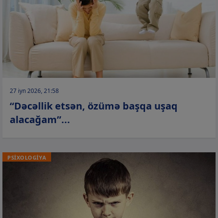
27 iyn 2026, 21:58
“Dəcəllik etsən, özümə başqa uşaq
alacağam”...
PSİXOLOGİYA