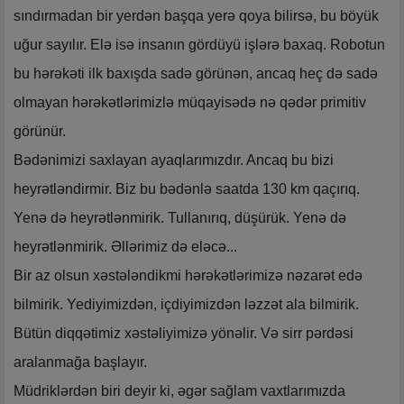
sındırmadan bir yerdən başqa yerə qoya bilirsə, bu böyük
uğur sayılır. Elə isə insanın gördüyü işlərə baxaq. Robotun
bu hərəkəti ilk baxışda sadə görünən, ancaq heç də sadə
olmayan hərəkətlərimizlə müqayisədə nə qədər primitiv
görünür.
Bədənimizi saxlayan ayaqlarımızdır. Ancaq bu bizi
heyrətləndirmir. Biz bu bədənlə saatda 130 km qaçırıq.
Yenə də heyrətlənmirik. Tullanırıq, düşürük. Yenə də
heyrətlənmirik. Əllərimiz də eləcə...
Bir az olsun xəstələndikmi hərəkətlərimizə nəzarət edə
bilmirik. Yediyimizdən, içdiyimizdən ləzzət ala bilmirik.
Bütün diqqətimiz xəstəliyimizə yönəlir. Və sirr pərdəsi
aralanmağa başlayır.
Müdriklərdən biri deyir ki, əgər sağlam vaxtlarımızda