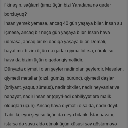
fikirləşin, sağlamlığımız üçün bizi Yaradana nə qədər
borcluyuq?
İnsan yemək yeməsə, ancaq 40 gün yaşaya bilər. İnsan su
içməsə, ancaq bir neçə gün yaşaya bilər. İnsan hava
udmasa, ancaq bir-iki dəqiqə yaşaya bilər. Deməli,
həyatımız bizim üçün nə qədər qiymətlidirsə, cörək, su,
hava da bizim üçün o qədər qiymətlidir.
Dünyada qiymətli olan şeylər nadir olan şeylərdir. Məsələn,
qiymətli metallar (qızıl, gümüş, bürünc), qiymətli daşlar
(brilyant, yaqut, zümrüd), nadir bitkilər, nadir heyvanlar və
nəhayət, nadir insanlar (qeyri-adi qabiliyyətlərə malik
olduqları üçün). Ancaq hava qiymətli olsa da, nadir deyil.
Təbii ki, eyni şeyi su üçün də deyə bilərik. İstər havanı,
istərsə də suyu əldə etmək üçün xüsusi səy göstərməyə