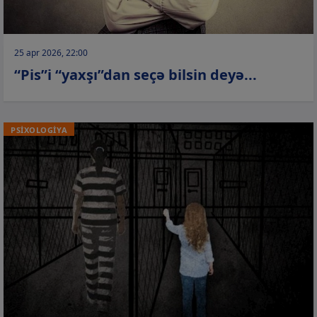
25 apr 2026, 22:00
“Pis”i “yaxşı”dan seçə bilsin deyə...
PSİXOLOGİYA