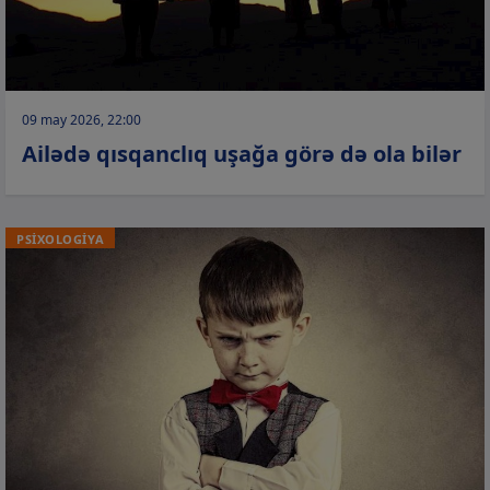
09 may 2026, 22:00
Ailədə qısqanclıq uşağa görə də ola bilər
PSİXOLOGİYA