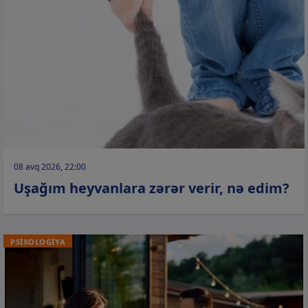
08 avq 2026, 22:00
Uşağım heyvanlara zərər verir, nə edim?
PSİXOLOGİYA