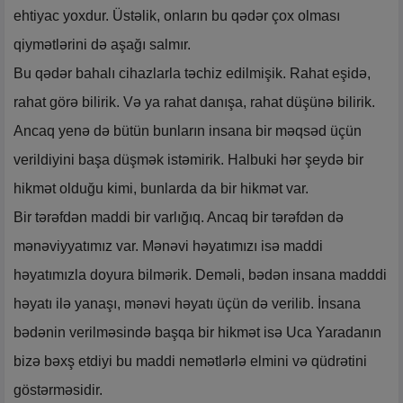
ehtiyac yoxdur. Üstəlik, onların bu qədər çox olması
qiymətlərini də aşağı salmır.
Bu qədər bahalı cihazlarla təchiz edilmişik. Rahat eşidə,
rahat görə bilirik. Və ya rahat danışa, rahat düşünə bilirik.
Ancaq yenə də bütün bunların insana bir məqsəd üçün
verildiyini başa düşmək istəmirik. Halbuki hər şeydə bir
hikmət olduğu kimi, bunlarda da bir hikmət var.
Bir tərəfdən maddi bir varlığıq. Ancaq bir tərəfdən də
mənəviyyatımız var. Mənəvi həyatımızı isə maddi
həyatımızla doyura bilmərik. Deməli, bədən insana madddi
həyatı ilə yanaşı, mənəvi həyatı üçün də verilib. İnsana
bədənin verilməsində başqa bir hikmət isə Uca Yaradanın
bizə bəxş etdiyi bu maddi nemətlərlə elmini və qüdrətini
göstərməsidir.