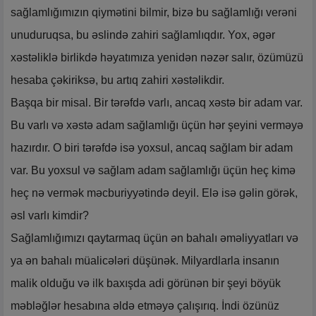
sağlamlığımızın qiymətini bilmir, bizə bu sağlamlığı verəni
unuduruqsa, bu əslində zahiri sağlamlıqdır. Yox, əgər
xəstəliklə birlikdə həyatımıza yenidən nəzər salır, özümüzü
hesaba çəkiriksə, bu artıq zahiri xəstəlikdir.
Başqa bir misal. Bir tərəfdə varlı, ancaq xəstə bir adam var.
Bu varlı və xəstə adam sağlamlığı üçün hər şeyini verməyə
hazırdır. O biri tərəfdə isə yoxsul, ancaq sağlam bir adam
var. Bu yoxsul və sağlam adam sağlamlığı üçün heç kimə
heç nə vermək məcburiyyətində deyil. Elə isə gəlin görək,
əsl varlı kimdir?
Sağlamlığımızı qaytarmaq üçün ən bahalı əməliyyatları və
ya ən bahalı müalicələri düşünək. Milyardlarla insanın
malik olduğu və ilk baxışda adi görünən bir şeyi böyük
məbləğlər hesabına əldə etməyə çalışırıq. İndi özünüz