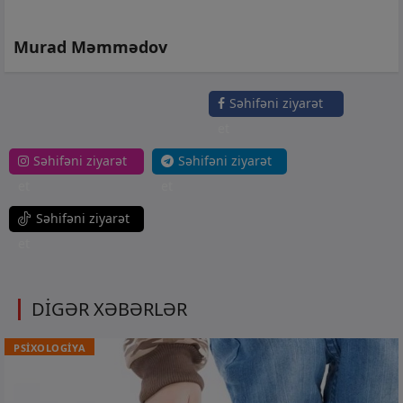
Murad Məmmədov
Səhifəni ziyarət
et
Səhifəni ziyarət
Səhifəni ziyarət
et
et
Səhifəni ziyarət
et
DİGƏR XƏBƏRLƏR
PSİXOLOGİYA