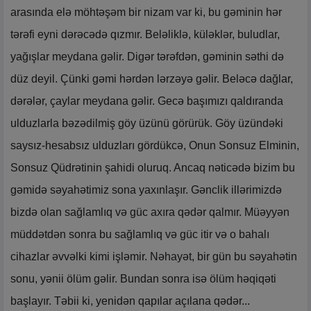
arasında elə möhtəşəm bir nizam var ki, bu gəminin hər
tərəfi eyni dərəcədə qızmır. Beləliklə, küləklər, buludlar,
yağışlar meydana gəlir. Digər tərəfdən, gəminin səthi də
düz deyil. Çünki gəmi hərdən lərzəyə gəlir. Beləcə dağlar,
dərələr, çaylar meydana gəlir. Gecə başımızı qaldıranda
ulduzlarla bəzədilmiş göy üzünü görürük. Göy üzündəki
saysız-hesabsız ulduzları gördükcə, Onun Sonsuz Elminin,
Sonsuz Qüdrətinin şahidi oluruq. Ancaq nəticədə bizim bu
gəmidə səyahətimiz sona yaxınlaşır. Gənclik illərimizdə
bizdə olan sağlamlıq və güc axıra qədər qalmır. Müəyyən
müddətdən sonra bu sağlamlıq və güc itir və o bahalı
cihazlar əvvəlki kimi işləmir. Nəhayət, bir gün bu səyahətin
sonu, yənii ölüm gəlir. Bundan sonra isə ölüm həqiqəti
başlayır. Təbii ki, yenidən qapılar açılana qədər...