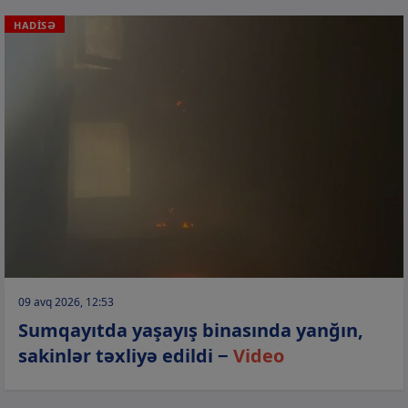
HADİSƏ
09 avq 2026, 12:53
Sumqayıtda yaşayış binasında yanğın,
sakinlər təxliyə edildi −
Video