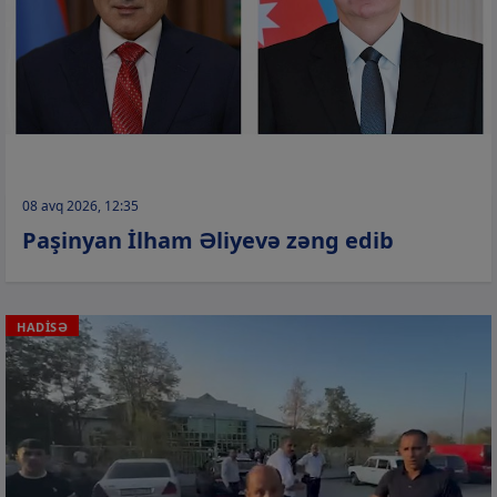
08 avq 2026, 12:35
Paşinyan İlham Əliyevə zəng edib
HADİSƏ