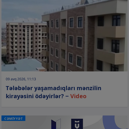
09 avq 2026, 11:13
Tələbələr yaşamadıqları mənzilin
kirayəsini ödəyirlər? −
Video
CƏMİYYƏT