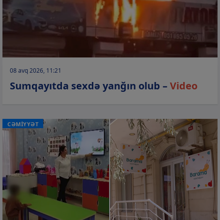
08 avq 2026, 11:21
Sumqayıtda sexdə yanğın olub –
Video
CƏMİYYƏT