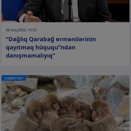
08 avq 2026, 10:33
“Dağlıq Qarabağ ermənilərinin
qayıtmaq hüququ”ndan
danışmamalıyıq”
CƏMİYYƏT