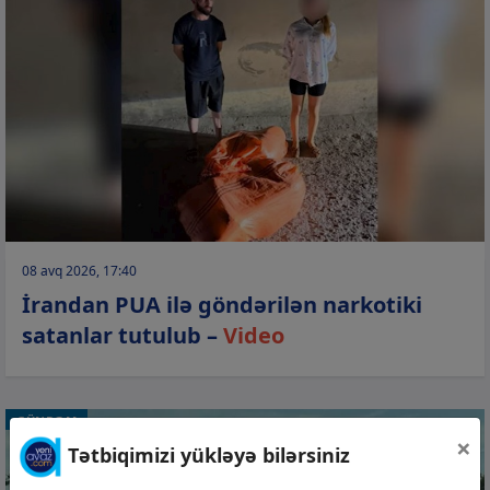
08 avq 2026, 17:40
İrandan PUA ilə göndərilən narkotiki
satanlar tutulub –
Video
GÜNDƏM
×
Tətbiqimizi yükləyə bilərsiniz