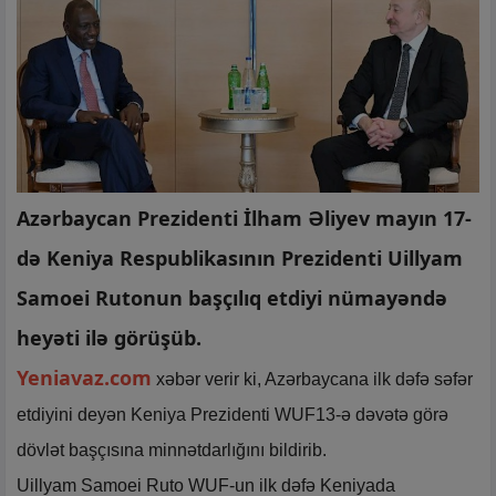
Azərbaycan Prezidenti İlham Əliyev mayın 17-
də Keniya Respublikasının Prezidenti Uillyam
Samoei Rutonun başçılıq etdiyi nümayəndə
heyəti ilə görüşüb.
Yeniavaz.com
xəbər verir ki, Azərbaycana ilk dəfə səfər
etdiyini deyən Keniya Prezidenti WUF13-ə dəvətə görə
dövlət başçısına minnətdarlığını bildirib.
Uillyam Samoei Ruto WUF-un ilk dəfə Keniyada