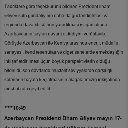
Təbriklərə görə təşəkkürünü bildirən Prezident İlham
Əliyev sülh gündəliyinin daha da gücləndirilməsi və
regionda davamlı sülhün yaradılması istiqamətində
Azərbaycanın səyləri davam etdirdiyini vurğulayıb.
Görüşdə Azərbaycan ilə Keniya arasında enerji, müdafiə
sənayesi, kənd təsərrüfatı və digər sahələrdə əməkdaşlığın
inkişaf etdirilməsi üçün böyük perspektivlərin olduğu
bildirildi, son dövrlərdə müxtəlif səviyyələrdə qarşılıqlı
səfərlərin həyata keçirilməsinin əlaqələrimizin inkişafında
müsbət rolu qeyd edilib.
***10:49
Azərbaycan Prezidenti İlham Əliyev mayın 17-