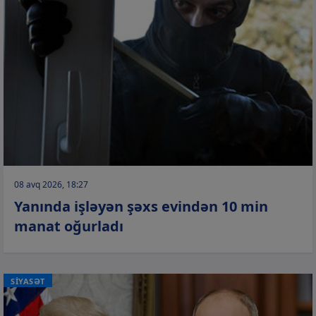
08 avq 2026, 18:27
Yanında işləyən şəxs evindən 10 min
manat oğurladı
SİYASƏT