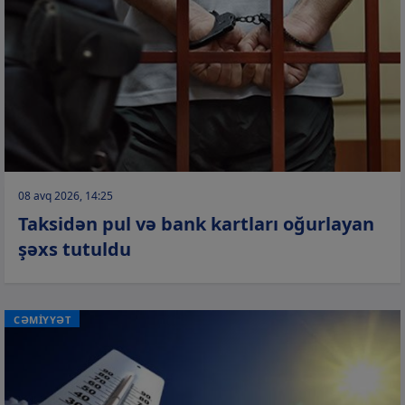
08 avq 2026, 14:25
Taksidən pul və bank kartları oğurlayan
şəxs tutuldu
CƏMİYYƏT