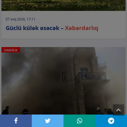
07 avq 2026, 17:11
Güclü külək əsəcək –
Xəbərdarlıq
HADİSƏ
T