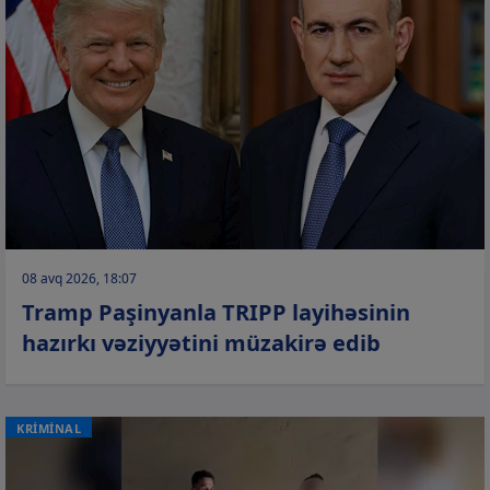
08 avq 2026, 18:07
Tramp Paşinyanla TRIPP layihəsinin
hazırkı vəziyyətini müzakirə edib
KRİMİNAL