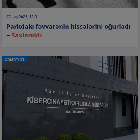
07 avq 2026, 18:31
Parkdakı fəvvarənin hissələrini oğurladı
−
Saxlanıldı
CƏMİYYƏT