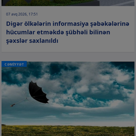
07 avq 2026, 17:51
Digər ölkələrin informasiya şəbəkələrinə
hücumlar etməkdə şübhəli bilinən
şəxslər saxlanıldı
CƏMİYYƏT