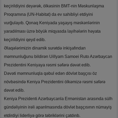
keçirildiyini deyərək, ölkəsinin BMT-nin Məskunlaşma
Proqramına (UN-Habitat) da ev sahibliyi etdiyini
vurğulayıb. Qonaq Keniyada yaşayış məskənlərinin
yaradılması üzrə böyük miqyasda layihələrin həyata
keçirildiyini qeyd edib.
Əlaqələrimizin dinamik surətdə inkişafından
məmnunluğunu bildirən Uillyam Samoei Ruto Azərbaycan
Prezidentini Keniyaya rəsmi səfərə dəvət edib.
Dəvəti məmnunluqla qəbul edən dövlət başçısı öz
növbəsində Keniya Prezidentini ölkəmizə rəsmi səfərə
dəvət edib.
Keniya Prezidenti Azərbaycanla Ermənistan arasında sülh
gündəliyinin irəli aparılmasında dövlət başçısının nümayiş
etdirdiyi liderliyə görə təbriklərini çatdırıb.