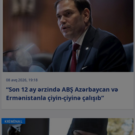
08 avq 2026, 19:18
“Son 12 ay ərzində ABŞ Azərbaycan və
Ermənistanla çiyin-çiyinə çalışıb”
KRİMİNAL