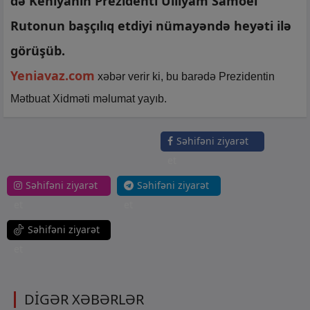
də Keniyanın Prezidenti Uillyam Samoei
Rutonun başçılıq etdiyi nümayəndə heyəti ilə
görüşüb.
Yeniavaz.com
xəbər verir ki, bu barədə Prezidentin
Mətbuat Xidməti məlumat yayıb.
Səhifəni ziyarət
et
Səhifəni ziyarət
Səhifəni ziyarət
et
et
Səhifəni ziyarət
et
DİGƏR XƏBƏRLƏR