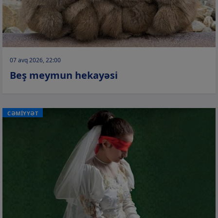
07 avq 2026, 22:00
Beş meymun hekayəsi
CƏMİYYƏT