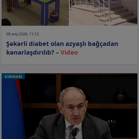
08 avq 2026, 11:12
Şəkərli diabet olan azyaşlı bağçadan
kənarlaşdırılıb? –
Video
GÜNDƏM