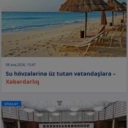
08 avq 2026, 15:47
Su hövzələrinə üz tutan vətəndaşlara –
Xəbərdarlıq
SİYASƏT