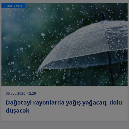
CƏMİYYƏT
09 avq 2026, 12:29
Dağətəyi rayonlarda yağış yağacaq, dolu
düşəcək