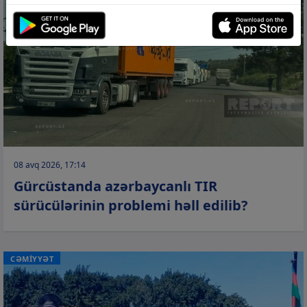
08 avq 2026, 17:14
Gürcüstanda azərbaycanlı TIR
sürücülərinin problemi həll edilib?
CƏMİYYƏT