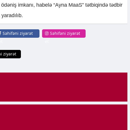
tda ödəniş imkanı, habelə “Ayna MaaS” tətbiqində tədbir
 yaradılıb.
Səhifəni ziyarət
Səhifəni ziyarət
et
et
i ziyarət