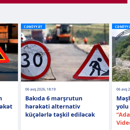
CƏMİYYƏT
CƏMİYY
06 avq 2026, 18:19
06 avq 2
n
Bakıda 6 marşrutun
Məşh
rəkət
hərəkəti alternativ
yolu
küçələrlə təşkil ediləcək
“Ada
Vide