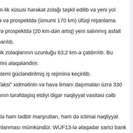
lik xüsusi hərəkət zolağı təşkil edilib və yeni yol
üçə və prospektdə (ümumi 170 km) üfüqi nişanlama
 və prospektdə (20 km-dən artıq) yeni salınmış asfalt
arılıb.
k zolaqlarının uzunluğu 63,2 km-ə çatdırılıb. Bu
ni əlaqələndirir.
mi gücləndirilmiş iş rejiminə keçirilib.
ksi” xidmətinin və hava limanı daşımaları üzrə 330
ının tərəfdaşlıq etdiyi digər nəqliyyat vasitəsi cəlb
ilə həm tədbir marşrutları, həm də ictimai nəqliyyat
lanlanması mümkündür. WUF13-lə əlaqədar xarici bank