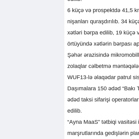
6 küçə və prospektdə 41,5 km-
nişanları quraşdırılıb. 34 k
xətləri bərpa edilib, 19 küçə
örtüyündə xətlərin bərpası ap
Şəhər ərazisində mikromobilli
zolaqlar cəlbetmə məntəqələri
WUF13-lə əlaqədar patrul siste
Daşımalara 150 ədəd “Bakı Ta
ədəd taksi sifarişi operatorlar
edilib.
“Ayna MaaS” tətbiqi vasitəsi 
marşrutlarında gedişlərin p