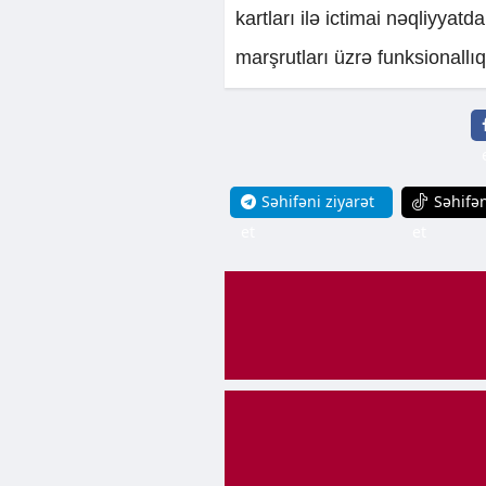
kartları ilə ictimai nəqliyya
marşrutları üzrə funksionallıq
Səhifəni ziyarət
Səhifən
et
et