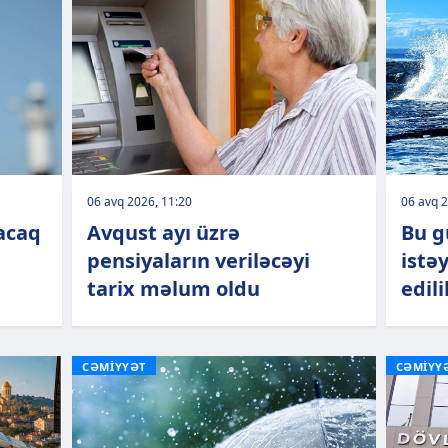
06 avq 2026, 11:20
06 avq 2
lacaq
Avqust ayı üzrə
Bu g
pensiyaların veriləcəyi
istə
tarix məlum oldu
edili
CƏMİYYƏT
CƏMİYY