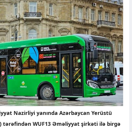
iyyat Nazirliyi yanında Azərbaycan Yerüstü
) tərəfindən WUF13 Əməliyyat şirkəti ilə birgə