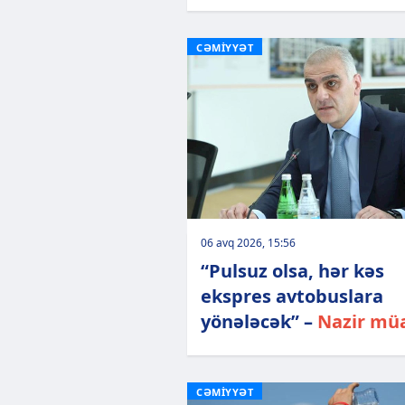
CƏMİYYƏT
06 avq 2026, 15:56
“Pulsuz olsa, hər kəs
ekspres avtobuslara
yönələcək” –
Nazir müa
CƏMİYYƏT