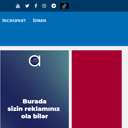
İNCƏSƏNƏT
İDMAN