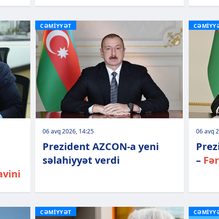
CƏMİYYƏT
CƏMİYY
06 avq 2026, 14:25
06 avq 2
Prezident AZCON-a yeni
Prez
səlahiyyət verdi
–
Fə
vini
CƏMİYYƏT
CƏMİYY