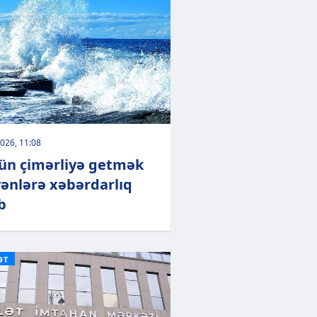
026, 11:08
ün çimərliyə getmək
yənlərə xəbərdarlıq
b
ƏT