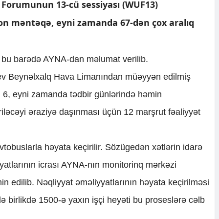
orumunun 13-cü sessiyası (WUF13)
son məntəqə, eyni zamanda 67-dən çox aralıq
i, bu barədə AYNA-dan məlumat verilib.
ev Beynəlxalq Hava Limanından müəyyən edilmiş
6, eyni zamanda tədbir günlərində həmin
ləcəyi əraziyə daşınması üçün 12 marşrut fəaliyyət
vtobuslarla həyata keçirilir. Sözügedən xətlərin idarə
yatlarının icrası AYNA-nın monitorinq mərkəzi
in edilib. Nəqliyyat əməliyyatlarının həyata keçirilməsi
lə birlikdə 1500-ə yaxın işçi heyəti bu proseslərə cəlb