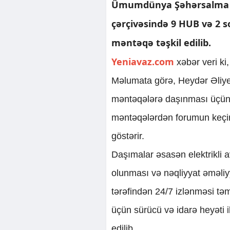
Ümumdünya Şəhərsalma F
çərçivəsində 9 HUB və 2 
məntəqə təşkil edilib.
Yeniavaz.com
xəbər veri k
Məlumata görə, Heydər Əliy
məntəqələrə daşınması üçün 
məntəqələrdən forumun keçiri
göstərir.
Daşımalar əsasən elektrikli a
olunması və nəqliyyat əməliy
tərəfindən 24/7 izlənməsi təm
üçün sürücü və idarə heyəti i
edilib.