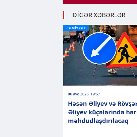
DİGƏR XƏBƏRLƏR
CƏMİYYƏT
06 avq 2026, 19:57
Həsən Əliyev və Rövşə
Əliyev küçələrində hə
məhdudlaşdırılacaq