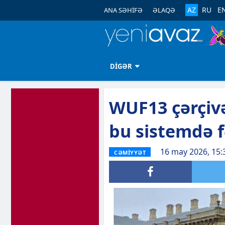
AZ
RU
E
ANA SƏHİFƏ
ƏLAQƏ
DİGƏR
WUF13 çərçivə
bu sistemdə f
16 may 2026, 15:
CƏMİYYƏT