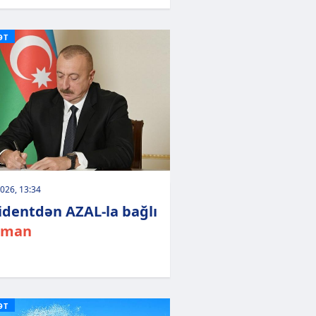
ƏT
026, 13:34
identdən AZAL-la bağlı
rman
ƏT