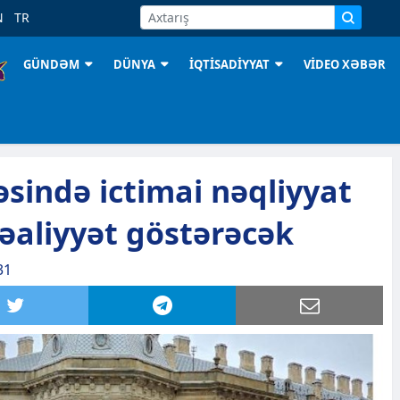
N
TR
GÜNDƏM
DÜNYA
İQTİSADİYYAT
VİDEO XƏBƏR
sində ictimai nəqliyyat
əaliyyət göstərəcək
31