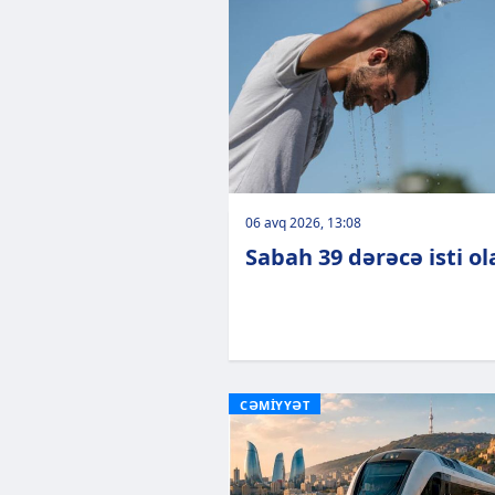
06 avq 2026, 13:08
Sabah 39 dərəcə isti o
CƏMİYYƏT