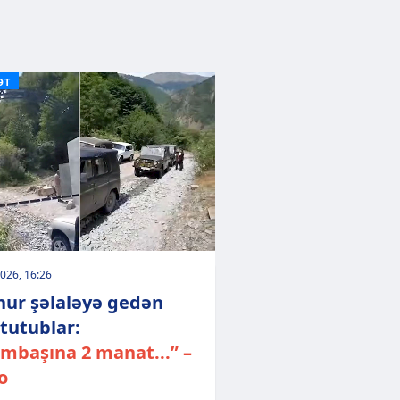
ƏT
026, 16:26
ur şəlaləyə gedən
 tutublar:
mbaşına 2 manat...” –
o