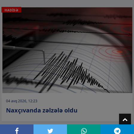
HADİSƏ
04 avq 2026, 12:23
Naxçıvanda zəlzələ oldu
T