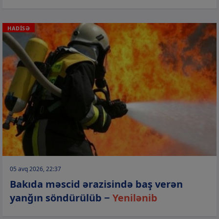
HADİSƏ
05 avq 2026, 22:37
Bakıda məscid ərazisində baş verən
yanğın söndürülüb −
Yenilənib