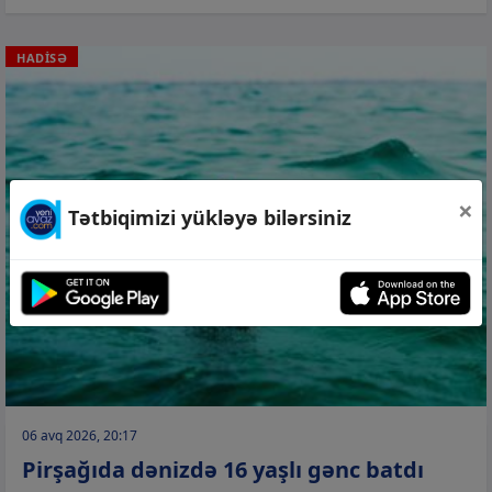
HADİSƏ
×
Tətbiqimizi yükləyə bilərsiniz
06 avq 2026, 20:17
Pirşağıda dənizdə 16 yaşlı gənc batdı