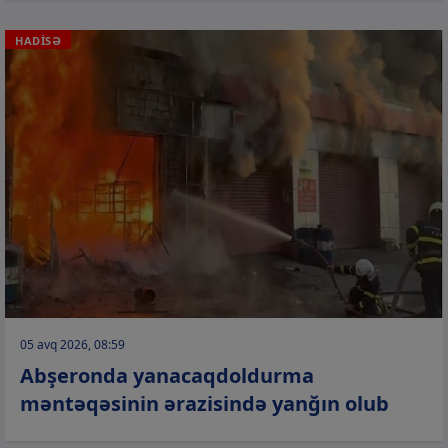
HADİSƏ
05 avq 2026, 08:59
Abşeronda yanacaqdoldurma
məntəqəsinin ərazisində yanğın olub