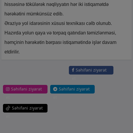
hissəsinə tökülərək nəqliyyatın hər iki istiqamətdə
hərəkətini mümkünsüz edib.
Əraziyə yol idarəsinin xüsusi texnikası cəlb olunub.
Hazırda yolun qaya və torpaq qatından təmizlənməsi,
həmçinin hərəkətin bərpası istiqamətində işlər davam
etdirilir.
Səhifəni ziyarət
et
Səhifəni ziyarət
Səhifəni ziyarət
et
et
Səhifəni ziyarət
et