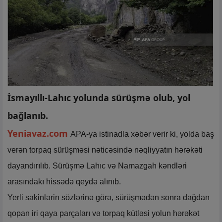
İsmayıllı-Lahıc yolunda sürüşmə olub, yol
bağlanıb.
Yeniavaz.com
APA-ya istinadla xəbər verir ki, yolda baş
verən torpaq sürüşməsi nəticəsində nəqliyyatın hərəkəti
dayandırılıb. Sürüşmə Lahıc və Namazgah kəndləri
arasındakı hissədə qeydə alınıb.
Yerli sakinlərin sözlərinə görə, sürüşmədən sonra dağdan
qopan iri qaya parçaları və torpaq kütləsi yolun hərəkət