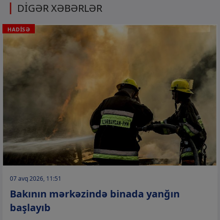
DİGƏR XƏBƏRLƏR
HADİSƏ
07 avq 2026, 11:51
Bakının mərkəzində binada yanğın
başlayıb