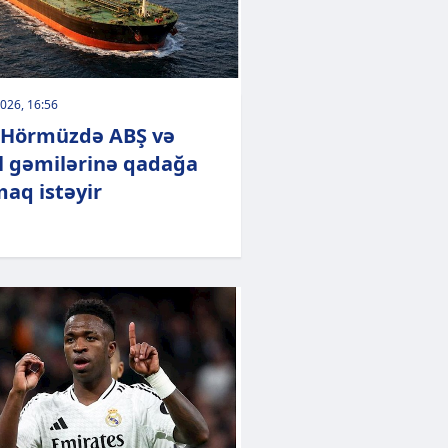
026, 16:56
 Hörmüzdə ABŞ və
il gəmilərinə qadağa
aq istəyir