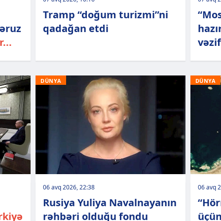
Tramp “doğum turizmi”ni
“Mos
əruz
qadağan etdi
hazı
...
vəzif
DÜNYA
DÜNYA
06 avq 2026, 22:38
06 avq 2
Rusiya Yuliya Navalnayanın
“Hör
rkiyə
rəhbəri olduğu fondu
üçün