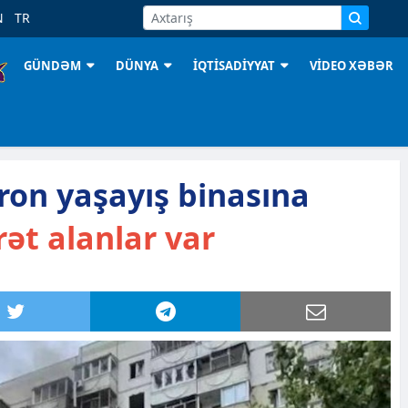
N
TR
GÜNDƏM
DÜNYA
İQTİSADİYYAT
VİDEO XƏBƏR
ron yaşayış binasına
ət alanlar var