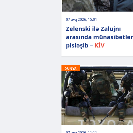
07 avq 2026, 15:01
Zelenski ilə Zalujnı
arasında münasibətlə
pisləşib –
KİV
DÜNYA
07 avq 2026, 11:11