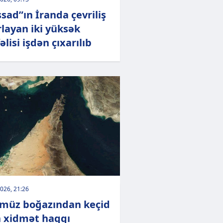
sad”ın İranda çevriliş
rlayan iki yüksək
əlisi işdən çıxarılıb
026, 21:26
müz boğazından keçid
 xidmət haqqı