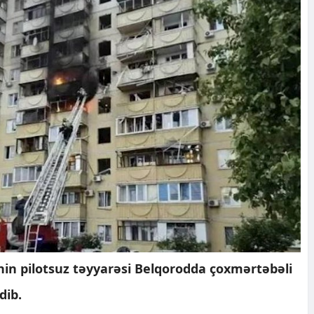
nin pilotsuz təyyarəsi Belqorodda çoxmərtəbəli
dib.