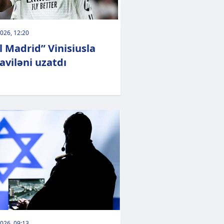
026, 12:20
l Madrid” Vinisiusla
viləni uzatdı
026, 09:13