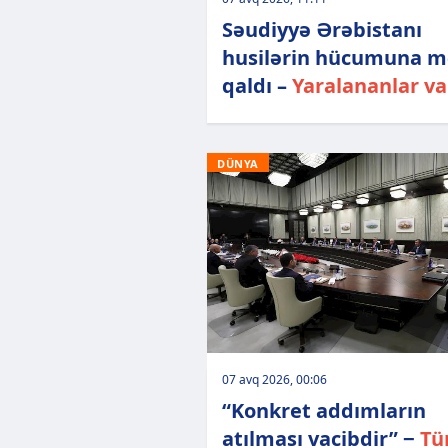
Səudiyyə Ərəbistanı
husilərin hücumuna m
qaldı –
Yaralananlar var
DÜNYA
07 avq 2026, 00:06
“Konkret addımların
atılması vacibdir” −
Tü