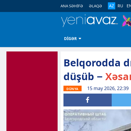
AZ
RU
E
ANA SƏHİFƏ
ƏLAQƏ
DİGƏR
Belqorodda d
düşüb −
Xəsar
15 may 2026, 22:39
DÜNYA