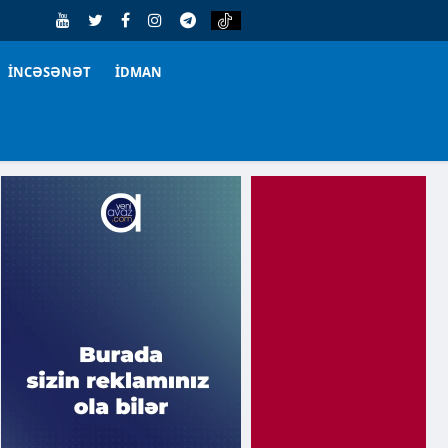
İNCƏSƏNƏT
İDMAN