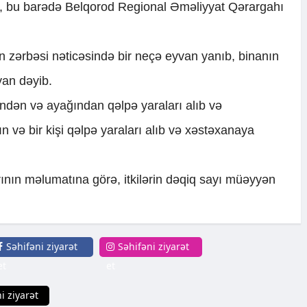
i, bu barədə Belqorod Regional Əməliyyat Qərargahı
ənin zərbəsi nəticəsində bir neçə eyvan yanıb, binanın
yan dəyib.
indən və ayağından qəlpə yaraları alıb və
ın və bir kişi qəlpə yaraları alıb və xəstəxanaya
ının məlumatına görə, itkilərin dəqiq sayı müəyyən
Səhifəni ziyarət
Səhifəni ziyarət
et
et
i ziyarət