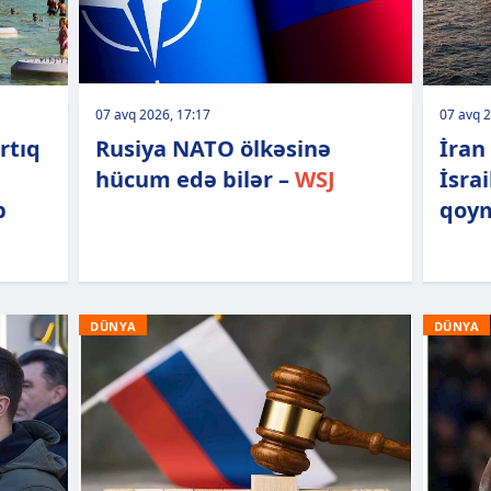
07 avq 2026, 17:17
07 avq 2
rtıq
Rusiya NATO ölkəsinə
İran
hücum edə bilər –
WSJ
İsra
b
qoym
DÜNYA
DÜNYA