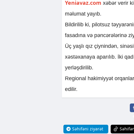
Yeniavaz.com
xəbər verir k
məlumat yayıb.
Bildirilib ki, pilotsuz təyyar
fasadına və pəncərələrinə zi
Üç yaşlı qız çiynindən, sinəs
xəstəxanaya aparılıb. İki qad
yerləşdirilib.
Regional hakimiyyət orqanlar
edilir.
Səhifəni ziyarət
Səhifən