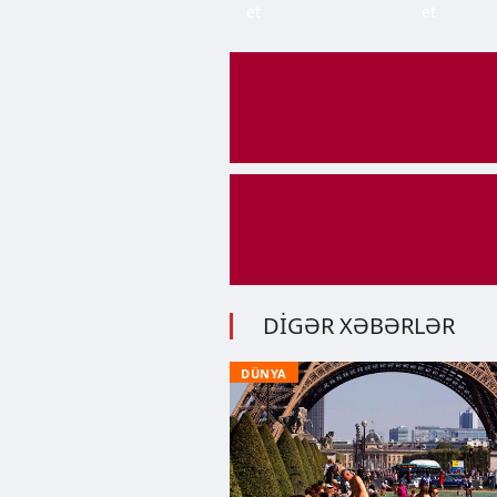
et
et
DİGƏR XƏBƏRLƏR
DÜNYA