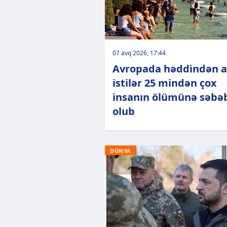
07 avq 2026, 17:44
Avropada həddindən a
istilər 25 mindən çox
insanın ölümünə səbə
olub
DÜNYA