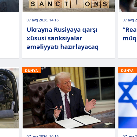
07 avq 2026, 14:16
07 avq 2
Ukrayna Rusiyaya qarşı
“Rea
r
xüsusi sanksiyalar
müqa
əməliyyatı hazırlayacaq
DÜNYA
DÜNYA
07 avq 2026, 10:16
07 avq 2