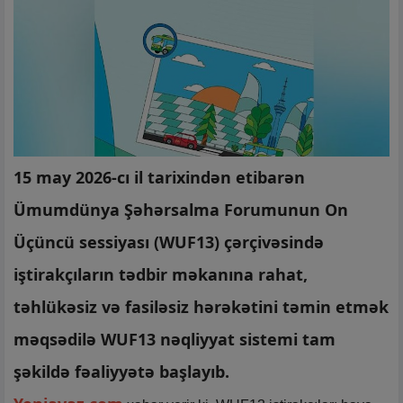
15 may 2026-cı il tarixindən etibarən
Ümumdünya Şəhərsalma Forumunun On
Üçüncü sessiyası (WUF13) çərçivəsində
iştirakçıların tədbir məkanına rahat,
təhlükəsiz və fasiləsiz hərəkətini təmin etmək
məqsədilə WUF13 nəqliyyat sistemi tam
şəkildə fəaliyyətə başlayıb.