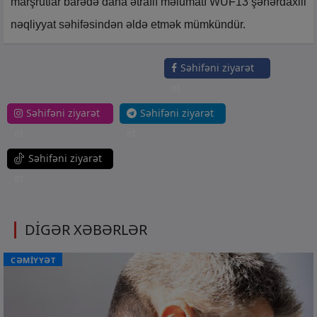
marşrutlar barədə daha ətraflı məlumatı WUF13 şəhərdaxili
nəqliyyat səhifəsindən əldə etmək mümkündür.
Səhifəni ziyarət
et
Səhifəni ziyarət
Səhifəni ziyarət
et
et
Səhifəni ziyarət
et
DİGƏR XƏBƏRLƏR
CƏMİYYƏT