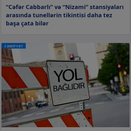
“Cəfər Cabbarlı” və “Nizami” stansiyaları
arasında tunellərin tikintisi daha tez
başa çata bilər
CƏMİYYƏT