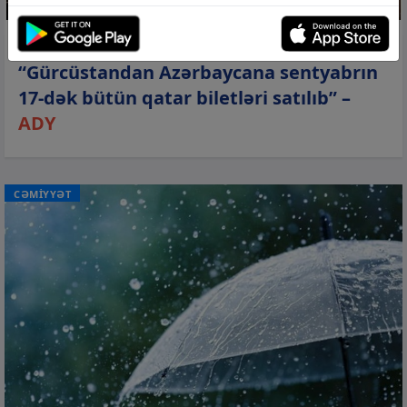
06 avq 2026, 10:27
“Gürcüstandan Azərbaycana sentyabrın
17-dək bütün qatar biletləri satılıb” –
ADY
CƏMİYYƏT