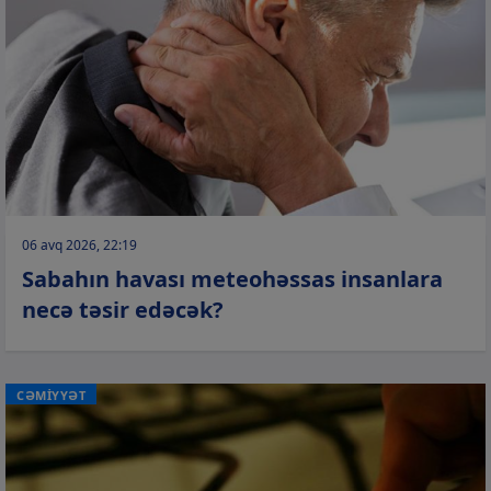
06 avq 2026, 22:19
Sabahın havası meteohəssas insanlara
necə təsir edəcək?
CƏMİYYƏT