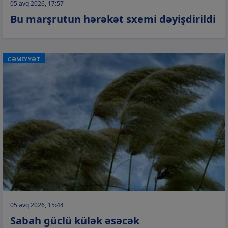
05 avq 2026, 17:57
Bu marşrutun hərəkət sxemi dəyişdirildi
CƏMİYYƏT
05 avq 2026, 15:44
Sabah güclü külək əsəcək