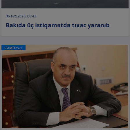
06 avq 2026, 08:43
Bakıda üç istiqamətdə tıxac yaranıb
CƏMİYYƏT