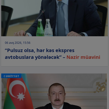
06 avq 2026, 15:56
“Pulsuz olsa, hər kəs ekspres
avtobuslara yönələcək” –
Nazir müavini
CƏMİYYƏT