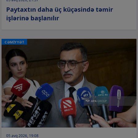
Paytaxtın daha üç küçəsində təmir
işlərinə başlanılır
CƏMİYYƏT
05 avq 2026, 19:08