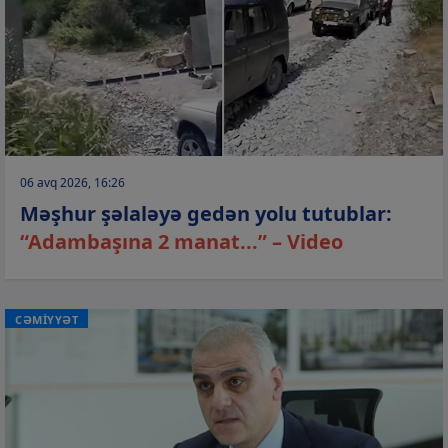
06 avq 2026, 16:26
Məşhur şəlaləyə gedən yolu tutublar:
“Adambaşına 2 manat...” – Video
CƏMİYYƏT