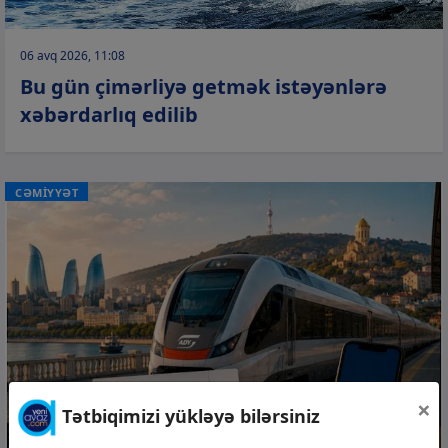
06 avq 2026, 11:08
Bu gün çimərliyə getmək istəyənlərə
xəbərdarlıq edilib
CƏMİYYƏT
×
Tətbiqimizi yükləyə bilərsiniz