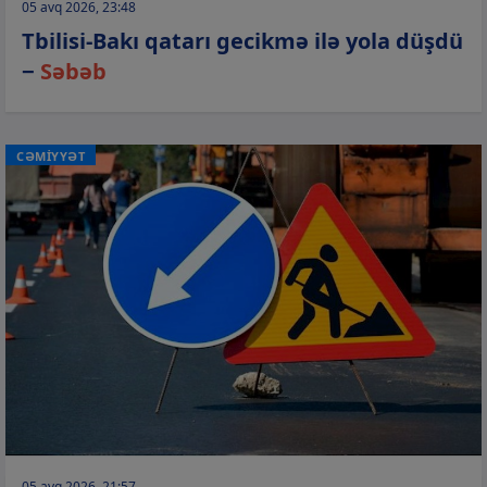
05 avq 2026, 23:48
Tbilisi-Bakı qatarı gecikmə ilə yola düşdü
−
Səbəb
CƏMİYYƏT
05 avq 2026, 21:57