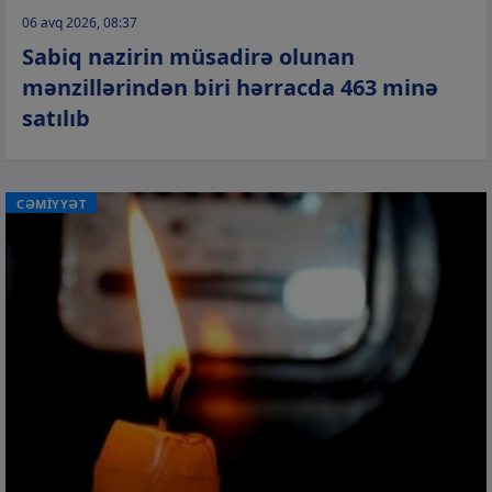
06 avq 2026, 08:37
Sabiq nazirin müsadirə olunan
mənzillərindən biri hərracda 463 minə
satılıb
CƏMİYYƏT