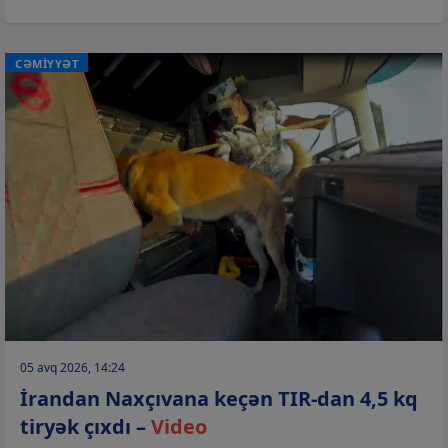
CƏMİYYƏT
05 avq 2026, 14:24
İrandan Naxçıvana keçən TIR-dan 4,5 kq
tiryək çıxdı –
Video