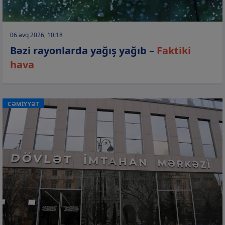
06 avq 2026, 10:18
Bəzi rayonlarda yağış yağıb –
Faktiki
hava
CƏMİYYƏT