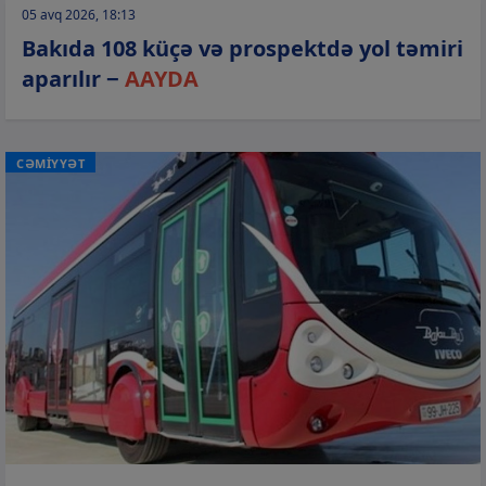
05 avq 2026, 18:13
Bakıda 108 küçə və prospektdə yol təmiri
aparılır −
AAYDA
CƏMİYYƏT