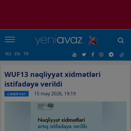
RU
EN
TR
WUF13 nəqliyyat xidmətləri
istifadəyə verildi
15 may 2026, 19:19
CƏMİYYƏT