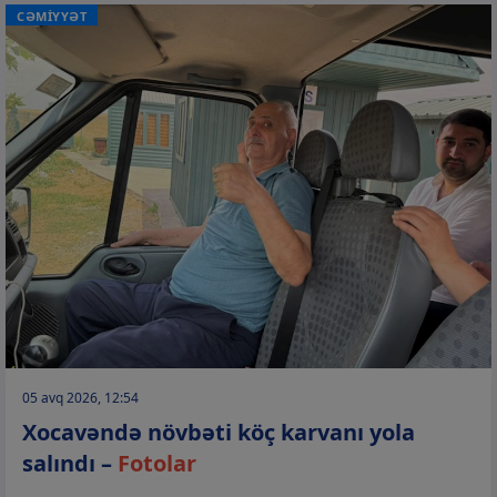
CƏMİYYƏT
05 avq 2026, 12:54
Xocavəndə növbəti köç karvanı yola
salındı –
Fotolar