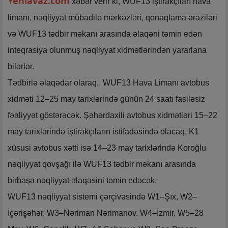
Yeniavaz.com
xəbər verir ki, WUF13 iştirakçıları hava
limanı, nəqliyyat mübadilə mərkəzləri, qonaqlama əraziləri
və WUF13 tədbir məkanı arasında əlaqəni təmin edən
inteqrasiya olunmuş nəqliyyat xidmətlərindən yararlana
bilərlər.
Tədbirlə əlaqədar olaraq, WUF13 Hava Limanı avtobus
xidməti 12–25 may tarixlərində günün 24 saatı fasiləsiz
fəaliyyət göstərəcək. Şəhərdaxili avtobus xidmətləri 15–22
may tarixlərində iştirakçıların istifadəsində olacaq. K1
xüsusi avtobus xətti isə 14–23 may tarixlərində Koroğlu
nəqliyyat qovşağı ilə WUF13 tədbir məkanı arasında
birbaşa nəqliyyat əlaqəsini təmin edəcək.
WUF13 nəqliyyat sistemi çərçivəsində W1–Şıx, W2–
İçərişəhər, W3–Nəriman Nərimanov, W4–İzmir, W5–28