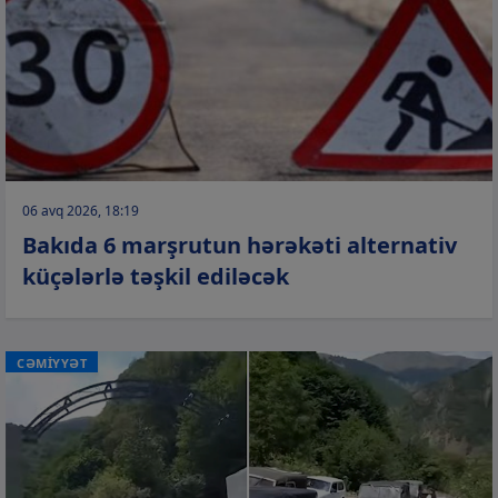
06 avq 2026, 18:19
Bakıda 6 marşrutun hərəkəti alternativ
küçələrlə təşkil ediləcək
CƏMİYYƏT