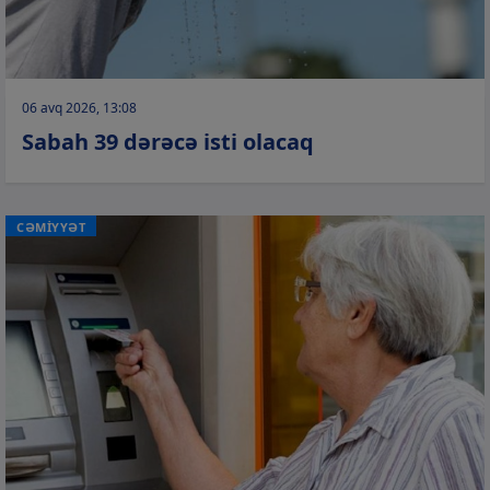
06 avq 2026, 13:08
Sabah 39 dərəcə isti olacaq
CƏMİYYƏT