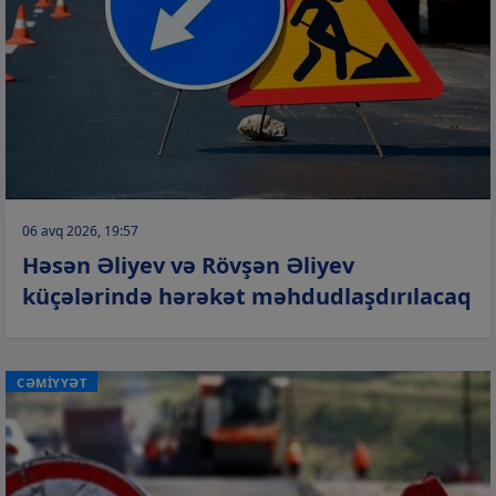
06 avq 2026, 19:57
Həsən Əliyev və Rövşən Əliyev
küçələrində hərəkət məhdudlaşdırılacaq
CƏMİYYƏT