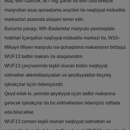
May, W6–Gənclik, W7–Ağ Şəhər və W8–Sea Breeze
marşrutları əsas qonaqlama əraziləri ilə nəqliyyat mübadilə
mərkəzləri arasında əlaqəni təmin edir.
Bununla yanaşı, W9–Badamdar marşrutu yaxınlıqdakı
hotelləri İçərişəhər nəqliyyat mübadilə mərkəzi ilə, W10–
Mikayıl Əliyev marşrutu isə qonaqlama məkanlarını birbaşa
WUF13 tədbir məkanı ilə əlaqələndirir.
WUF13 çərçivəsində təşkil olunan bütün nəqliyyat
xidmətləri akkreditasiyadan və qeydiyyatdan keçmiş
iştirakçılar üçün ödənişsizdir.
Qeyd edək ki, yerində qeydiyyat üçün tədbir məkanına
gələcək iştirakçılar da bu xidmətlərdən ödənişsiz istifadə
edə biləcəklər.
WUF13 zamanı təşkil olunan nəqliyyat xidmətləri və