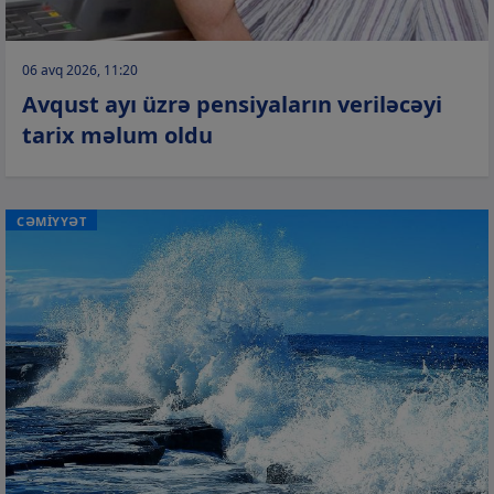
06 avq 2026, 11:20
Avqust ayı üzrə pensiyaların veriləcəyi
tarix məlum oldu
CƏMİYYƏT