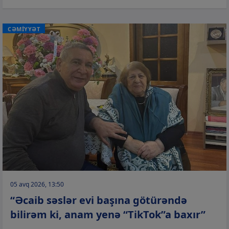
CƏMİYYƏT
05 avq 2026, 13:50
“Əcaib səslər evi başına götürəndə
bilirəm ki, anam yenə “TikTok”a baxır”