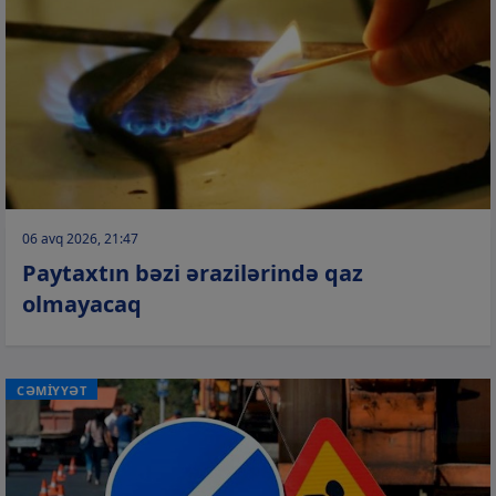
06 avq 2026, 21:47
Paytaxtın bəzi ərazilərində qaz
olmayacaq
CƏMİYYƏT