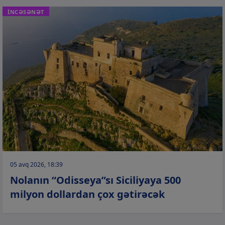
İNCƏSƏNƏT
05 avq 2026, 18:39
Nolanın “Odisseya”sı Siciliyaya 500
milyon dollardan çox gətirəcək