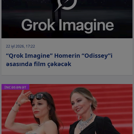
22 iyl 2026, 17:22
“Qrok Imagine” Homerin “Odissey”i
əsasında film çəkəcək
İNCƏSƏNƏT