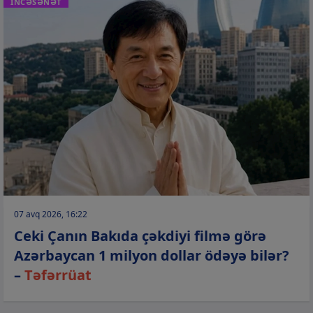
İNCƏSƏNƏT
07 avq 2026, 16:22
Ceki Çanın Bakıda çəkdiyi filmə görə
Azərbaycan 1 milyon dollar ödəyə bilər?
–
Təfərrüat