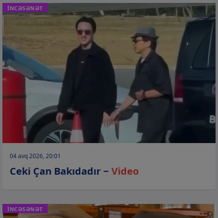
İNCƏSƏNƏT
04 avq 2026, 20:01
Ceki Çan Bakıdadır −
Video
İNCƏSƏNƏT