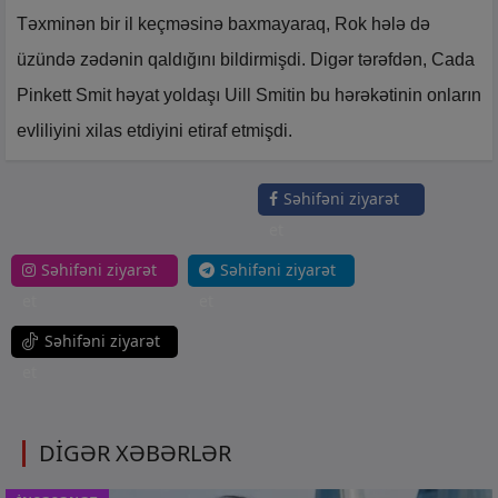
Təxminən bir il keçməsinə baxmayaraq, Rok hələ də
üzündə zədənin qaldığını bildirmişdi. Digər tərəfdən, Cada
Pinkett Smit həyat yoldaşı Uill Smitin bu hərəkətinin onların
evliliyini xilas etdiyini etiraf etmişdi.
Səhifəni ziyarət
et
Səhifəni ziyarət
Səhifəni ziyarət
et
et
Səhifəni ziyarət
et
DİGƏR XƏBƏRLƏR