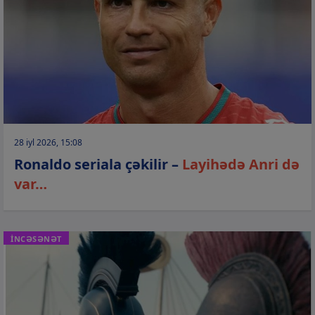
28 iyl 2026, 15:08
Ronaldo seriala çəkilir –
Layihədə Anri də
var…
İNCƏSƏNƏT