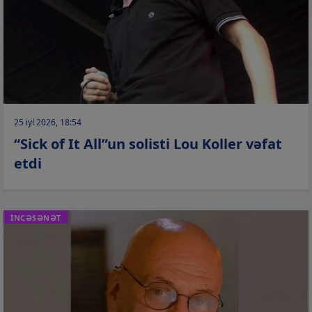
25 iyl 2026, 18:54
“Sick of It All”un solisti Lou Koller vəfat
etdi
İNCƏSƏNƏT