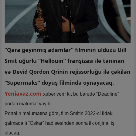
“Qara geyinmiş adamlar” filminin ulduzu Uill
Smit uğurlu “Hellouin” franşizası ilə tanınan
və Devid Qordon Qrinin rejissorluğu ilə çəkilən
“Supermaks” döyüş filmində oynayacaq.
Yeniavaz.com
xəbər verir ki, bu barədə “Deadline”
portalı məlumat yayıb.
Portalın məlumatına görə, film Smitin 2022-ci ildəki
qalmaqallı “Oskar” hadisəsindən sonra ilk orijinal işi
olacaq.