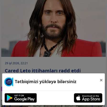
29 iyl 2026, 22:21
Cared Leto ittihamları rədd etdi
×
Tətbiqimizi yükləyə bilərsiniz
İNCƏSƏNƏT