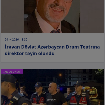
24 iyl 2026, 13:35
İrəvan Dövlət Azərbaycan Dram Teatrına
direktor təyin olundu
İNCƏSƏNƏT