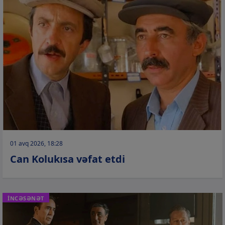
01 avq 2026, 18:28
Can Kolukısa vəfat etdi
İNCƏSƏNƏT