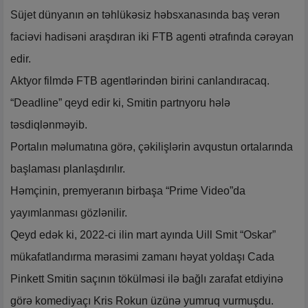
Süjet dünyanın ən təhlükəsiz həbsxanasında baş verən
faciəvi hadisəni araşdıran iki FTB agenti ətrafında cərəyan
edir.
Aktyor filmdə FTB agentlərindən birini canlandıracaq.
“Deadline” qeyd edir ki, Smitin partnyoru hələ
təsdiqlənməyib.
Portalın məlumatına görə, çəkilişlərin avqustun ortalarında
başlaması planlaşdırılır.
Həmçinin, premyeranın birbaşa “Prime Video”da
yayımlanması gözlənilir.
Qeyd edək ki, 2022-ci ilin mart ayında Uill Smit “Oskar”
mükafatlandırma mərasimi zamanı həyat yoldaşı Cada
Pinkett Smitin saçının tökülməsi ilə bağlı zarafat etdiyinə
görə komediyaçı Kris Rokun üzünə yumruq vurmuşdu.