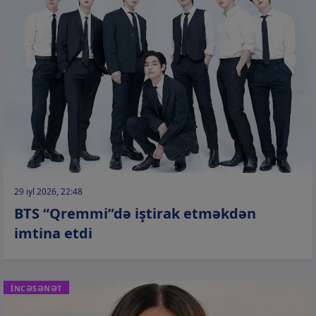
29 iyl 2026, 22:48
BTS “Qremmi”də iştirak etməkdən
imtina etdi
İNCƏSƏNƏT