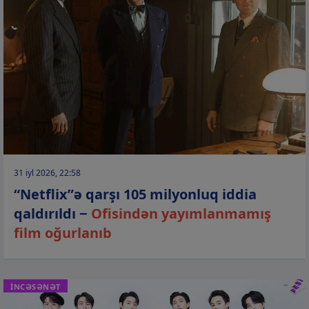
31 iyl 2026, 22:58
“Netflix”ə qarşı 105 milyonluq iddia
qaldırıldı −
Ofisindən yayımlanmamış
film oğurlanıb
İNCƏSƏNƏT