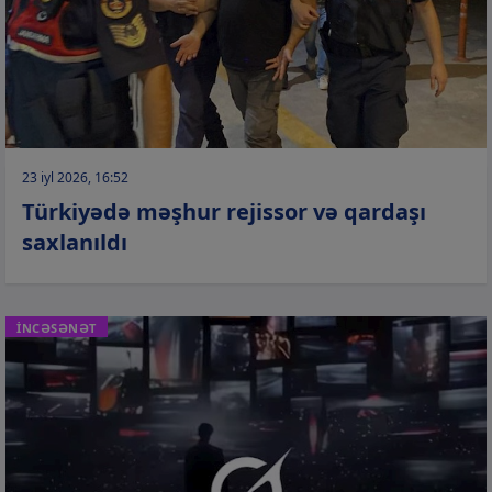
23 iyl 2026, 16:52
Türkiyədə məşhur rejissor və qardaşı
saxlanıldı
İNCƏSƏNƏT