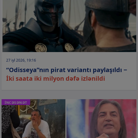
27 iyl 2026, 19:16
“Odisseya”nın pirat variantı paylaşıldı −
İki saata iki milyon dəfə izlənildi
İNCƏSƏNƏT