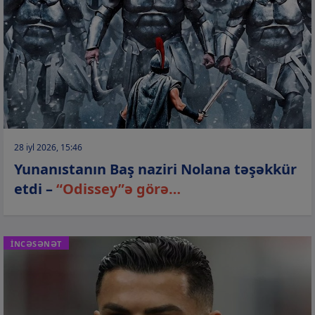
28 iyl 2026, 15:46
Yunanıstanın Baş naziri Nolana təşəkkür
etdi –
“Odissey”ə görə…
İNCƏSƏNƏT