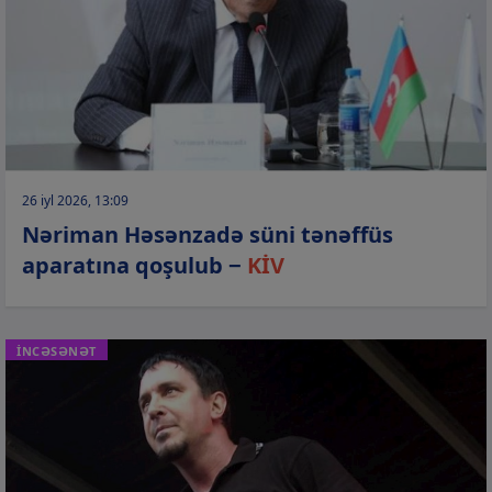
26 iyl 2026, 13:09
Nəriman Həsənzadə süni tənəffüs
aparatına qoşulub −
KİV
İNCƏSƏNƏT