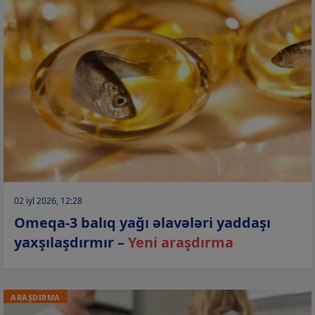
02 iyl 2026, 12:28
Omeqa-3 balıq yağı əlavələri yaddaşı
yaxşılaşdırmır –
Yeni araşdırma
ARAŞDIRMA