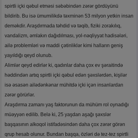
spirtli içki qəbul etməsi səbəbindən zərər gördüyünü
bildirib. Bu isə ümumilikdə təxminən 53 milyon yetkin insan
deməkdir. Araşdırmada təhdid və təqib, fiziki zorakılıq,
vandalizm, əmlakın dağıdılması, yol-nəqliyyat hadisələri,
ailə problemləri və maddi çətinliklər kimi halların geniş
yayıldığı qeyd olunub.
Alimlər qeyd edirlər ki, qadınlar daha çox ev şəraitində
həddindən artıq spirtli içki qəbul edən şəxslərdən, kişilər
isə əsasən ailədənkənar mühitdə içki içən insanlardan
zərər görürlər.
Araşdırma zamanı yaş faktorunun da mühüm rol oynadığı
müəyyən edilib. Belə ki, 25 yaşdan aşağı şəxslər
başqasının alkoqol istifadəsindən daha çox zərər görən
qrup hesab olunur. Bundan başqa, özləri də tez-tez spirtli