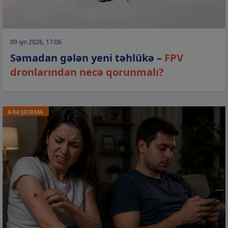
09 iyn 2026, 17:06
Səmadan gələn yeni təhlükə –
FPV
dronlarından necə qorunmalı?
ARAŞDIRMA