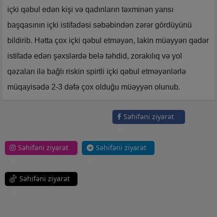
içki qəbul edən kişi və qadınların təxminən yarısı
başqasının içki istifadəsi səbəbindən zərər gördüyünü
bildirib. Hətta çox içki qəbul etməyən, lakin müəyyən qədər
istifadə edən şəxslərdə belə təhdid, zorakılıq və yol
qəzaları ilə bağlı riskin spirtli içki qəbul etməyənlərlə
müqayisədə 2-3 dəfə çox olduğu müəyyən olunub.
Səhifəni ziyarət
et
Səhifəni ziyarət
Səhifəni ziyarət
et
et
Səhifəni ziyarət
et