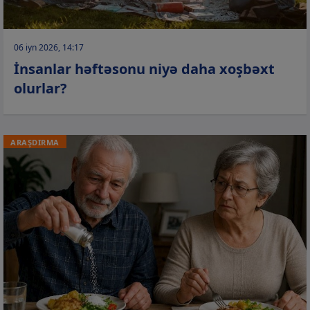
06 iyn 2026, 14:17
İnsanlar həftəsonu niyə daha xoşbəxt
olurlar?
ARAŞDIRMA