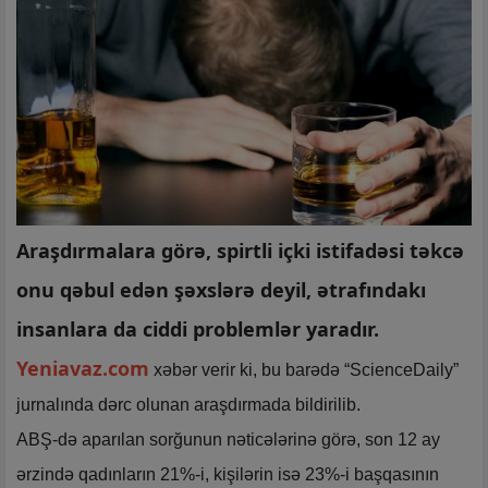
Araşdırmalara görə, spirtli içki istifadəsi təkcə
onu qəbul edən şəxslərə deyil, ətrafındakı
insanlara da ciddi problemlər yaradır.
Yeniavaz.com
xəbər verir ki, bu barədə “ScienceDaily”
jurnalında dərc olunan araşdırmada bildirilib.
ABŞ-də aparılan sorğunun nəticələrinə görə, son 12 ay
ərzində qadınların 21%-i, kişilərin isə 23%-i başqasının