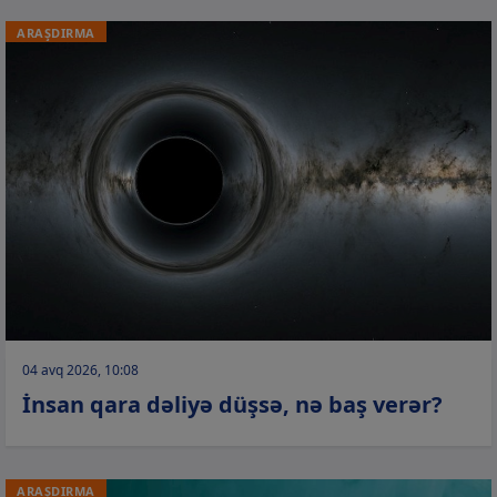
ARAŞDIRMA
04 avq 2026, 10:08
İnsan qara dəliyə düşsə, nə baş verər?
ARAŞDIRMA