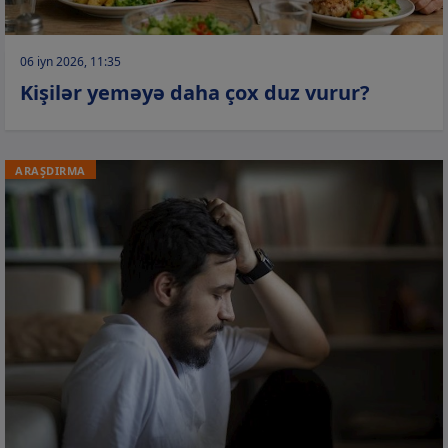
06 iyn 2026, 11:35
Kişilər yeməyə daha çox duz vurur?
ARAŞDIRMA