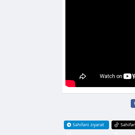
Səhifəni ziyarət
Səhifən
et
et