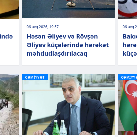
06 avq 2026, 19:57
06 avq 2
rində
Həsən Əliyev və Rövşən
Bakı
Əliyev küçələrində hərəkət
hərə
məhdudlaşdırılacaq
küçə
CƏMİYYƏT
CƏMİYY