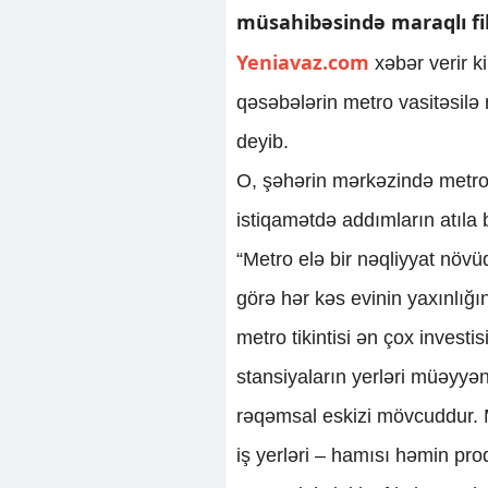
müsahibəsində maraqlı fik
Yeniavaz.com
xəbər verir ki
qəsəbələrin metro vasitəsil
deyib.
O, şəhərin mərkəzində metro
istiqamətdə addımların atıla 
“Metro elə bir nəqliyyat növü
görə hər kəs evinin yaxınlığın
metro tikintisi ən çox investis
stansiyaların yerləri müəyyənl
rəqəmsal eskizi mövcuddur. M
iş yerləri – hamısı həmin pr