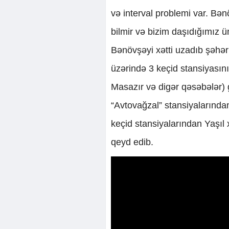
və interval problemi var. Bə
bilmir və bizim daşıdığımız üm
Bənövşəyi xətti uzadıb şəhər
üzərində 3 keçid stansiyasın
Masazır və digər qəsəbələr) 
“Avtovağzal” stansiyalarında
keçid stansiyalarından Yaşıl 
qeyd edib.