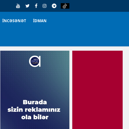
İNCƏSƏNƏT
İDMAN