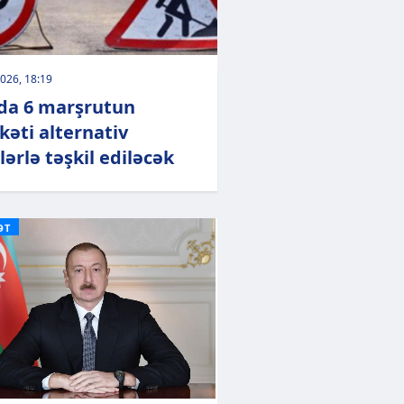
026, 18:19
da 6 marşrutun
kəti alternativ
lərlə təşkil ediləcək
ƏT