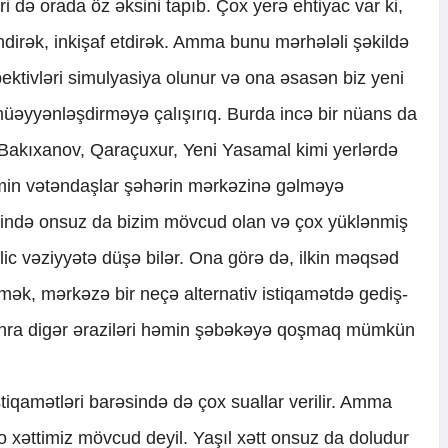
ri də orada öz əksini tapıb. Çox yerə ehtiyac var ki,
ndirək, inkişaf etdirək. Amma bunu mərhələli şəkildə
pektivləri simulyasiya olunur və ona əsasən biz yeni
 müəyyənləşdirməyə çalışırıq. Burda incə bir nüans da
, Bakıxanov, Qaraçuxur, Yeni Yasamal kimi yerlərdə
əmin vətəndaşlar şəhərin mərkəzinə gəlməyə
zində onsuz da bizim mövcud olan və çox yüklənmiş
lic vəziyyətə düşə bilər. Ona görə də, ilkin məqsəd
mək, mərkəzə bir neçə alternativ istiqamətdə gediş-
onra digər əraziləri həmin şəbəkəyə qoşmaq mümkün
tiqamətləri barəsində də çox suallar verilir. Amma
o xəttimiz mövcud deyil. Yaşıl xətt onsuz da doludur