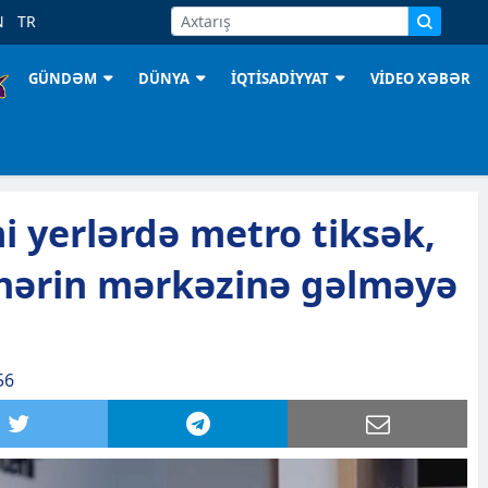
N
TR
GÜNDƏM
DÜNYA
İQTİSADİYYAT
VİDEO XƏBƏR
i yerlərdə metro tiksək,
əhərin mərkəzinə gəlməyə
56