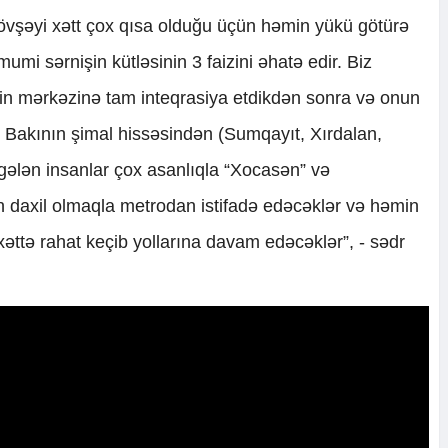
növşəyi xətt çox qısa olduğu üçün həmin yükü götürə
umi sərnişin kütləsinin 3 faizini əhatə edir. Biz
in mərkəzinə tam inteqrasiya etdikdən sonra və onun
ı Bakının şimal hissəsindən (Sumqayıt, Xırdalan,
gələn insanlar çox asanlıqla “Xocasən” və
n daxil olmaqla metrodan istifadə edəcəklər və həmin
xəttə rahat keçib yollarına davam edəcəklər”, - sədr