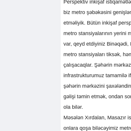
Perspektiv inkişaf istiqamətlə
biz metro şəbəkəsini genişlə
etməliyik. Bütün inkişaf pers
metro stansiyalarının yerini
var, qeyd etdiyiniz Binəqədi
metro stansiyaları tiksək, h
çalışacaqlar. Şəhərin mərkə
infrastrukturumuz tamamilə if
şəhərin mərkəzini şaxələndir
gəlişi təmin etmək, ondan s
ola bilər.
Məsələn Xırdalan, Masazır is
onlara qoşa biləcəyimiz metr