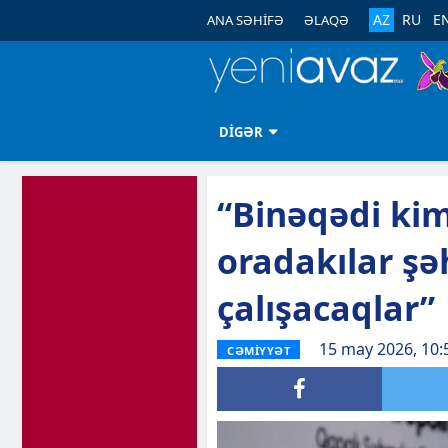
AZ
RU
E
ANA SƏHİFƏ
ƏLAQƏ
DİGƏR
“Binəqədi kim
oradakılar ş
çalışacaqlar”
15 may 2026, 10:
CƏMİYYƏT