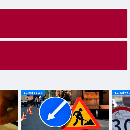
CƏMİYYƏT
CƏMİYY