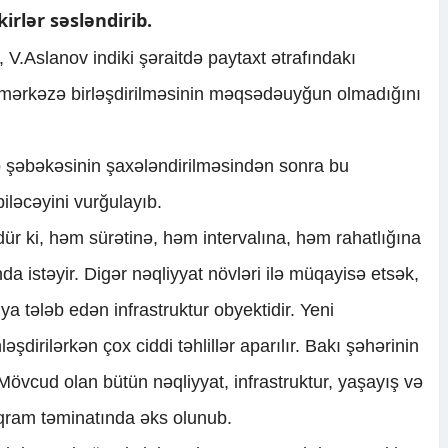
irlər səsləndirib.
, V.Aslanov indiki şəraitdə paytaxt ətrafındakı
ə mərkəzə birləşdirilməsinin məqsədəuyğun olmadığını
 şəbəkəsinin şaxələndirilməsindən sonra bu
biləcəyini vurğulayıb.
dür ki, həm sürətinə, həm intervalına, həm rahatlığına
da istəyir. Digər nəqliyyat növləri ilə müqayisə etsək,
iya tələb edən infrastruktur obyektidir. Yeni
əşdirilərkən çox ciddi təhlillər aparılır. Bakı şəhərinin
övcud olan bütün nəqliyyat, infrastruktur, yaşayış və
oqram təminatında əks olunub.