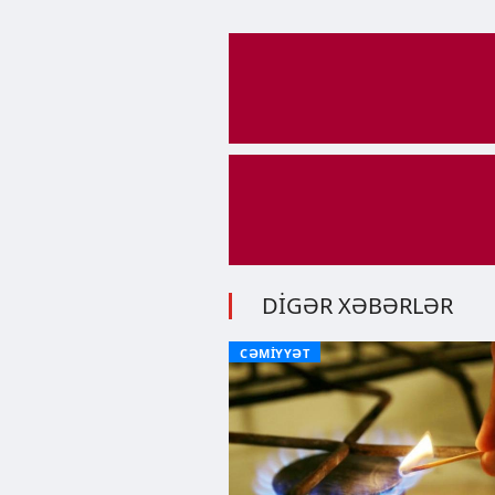
DİGƏR XƏBƏRLƏR
CƏMİYYƏT