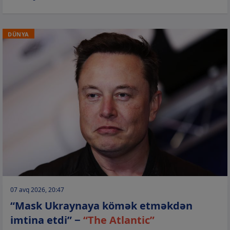
DÜNYA
07 avq 2026, 20:47
“Mask Ukraynaya kömək etməkdən
imtina etdi” −
“The Atlantic”