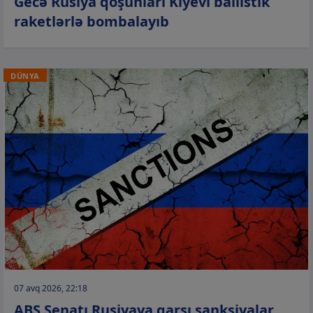
Gecə Rusiya qoşunları Kiyevi ballistik
raketlərlə bombalayıb
DÜNYA
07 avq 2026, 22:18
ABŞ Senatı Rusiyaya qarşı sanksiyalar