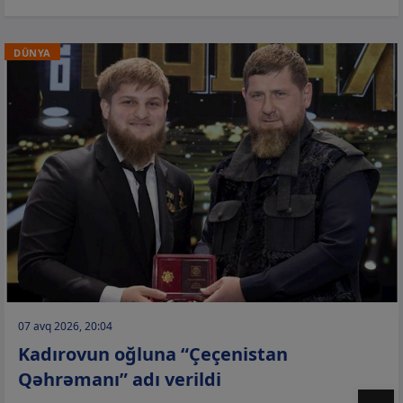
DÜNYA
07 avq 2026, 20:04
Kadırovun oğluna “Çeçenistan
Qəhrəmanı” adı verildi
T