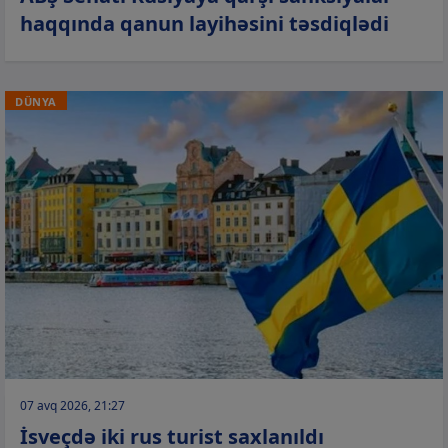
haqqında qanun layihəsini təsdiqlədi
DÜNYA
07 avq 2026, 21:27
İsveçdə iki rus turist saxlanıldı