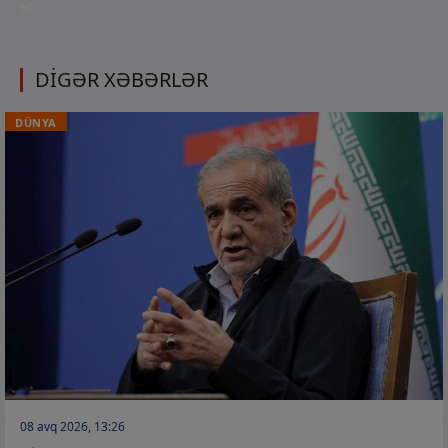
et
DİGƏR XƏBƏRLƏR
DÜNYA
08 avq 2026, 13:26