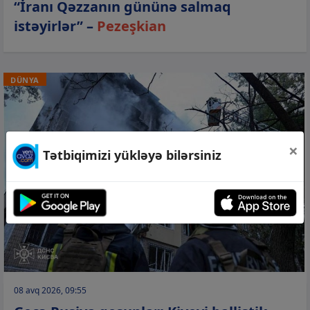
“İranı Qəzzanın gününə salmaq
istəyirlər” –
Pezeşkian
DÜNYA
×
Tətbiqimizi yükləyə bilərsiniz
08 avq 2026, 09:55