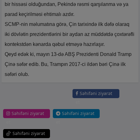
bir hissəsi olduğundan, Pekində rəsmi qarşılanma və ya
parad keçirilməsi ehtimalı azdır.
SCMP-nin məlumatına görə, Çin tarixində ilk dəfə olaraq
iki dövlətin prezidentlərini bir aydan az müddətdə çoxtərəfli
kontekstdən kənarda qəbul etməyə hazırlaşır.
Qeyd edək ki, mayın 13-də ABŞ Prezidenti Donald Tramp
Çinə səfər edib. Bu, Trampın 2017-ci ildən bəri Çinə ilk
səfəri olub.
Səhifəni ziyarət
et
Səhifəni ziyarət
Səhifəni ziyarət
et
et
Səhifəni ziyarət