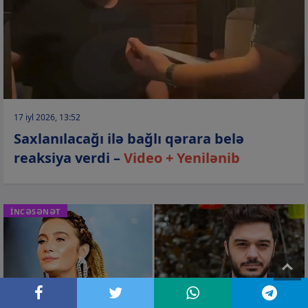
17 iyl 2026, 13:52
Saxlanılacağı ilə bağlı qərara belə
reaksiya verdi –
Video + Yenilənib
İNCƏSƏNƏT
T