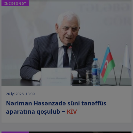
İNCƏSƏNƏT
26 iyl 2026, 13:09
Nəriman Həsənzadə süni tənəffüs
aparatına qoşulub −
KİV