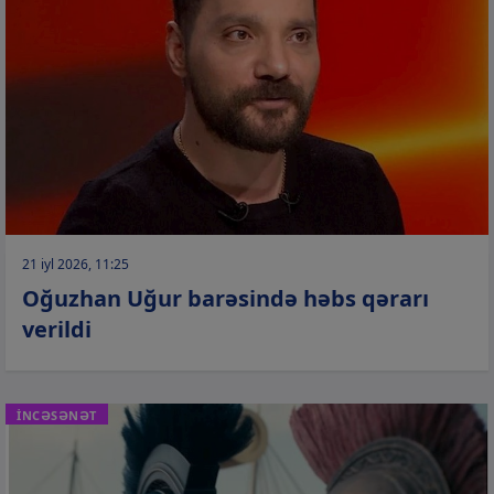
21 iyl 2026, 11:25
Oğuzhan Uğur barəsində həbs qərarı
verildi
İNCƏSƏNƏT