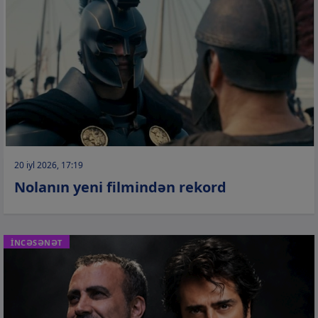
20 iyl 2026, 17:19
Nolanın yeni filmindən rekord
İNCƏSƏNƏT