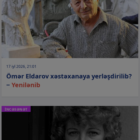
17 iyl 2026, 21:01
Ömər Eldarov xəstəxanaya yerləşdirilib?
−
Yenilənib
İNCƏSƏNƏT