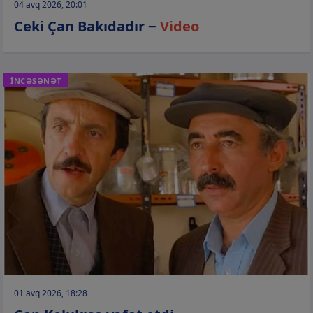
04 avq 2026, 20:01
Ceki Çan Bakıdadır −
Video
İNCƏSƏNƏT
01 avq 2026, 18:28