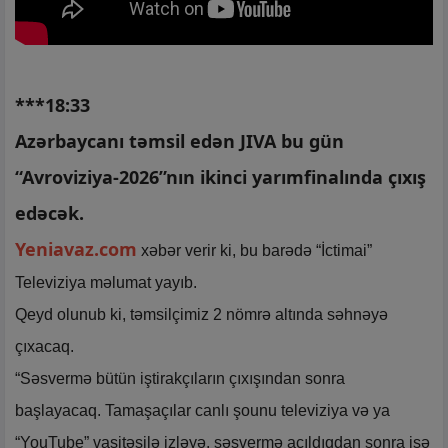
***18:33
Azərbaycanı təmsil edən JIVA bu gün
“Avroviziya-2026”nın ikinci yarımfinalında çıxış
edəcək.
Yeniavaz.com
xəbər verir ki, bu barədə “İctimai”
Televiziya məlumat yayıb.
Qeyd olunub ki, təmsilçimiz 2 nömrə altında səhnəyə
çıxacaq.
“Səsvermə bütün iştirakçıların çıxışından sonra
başlayacaq. Tamaşaçılar canlı şounu televiziya və ya
“YouTube” vasitəsilə izləyə, səsvermə açıldıqdan sonra isə