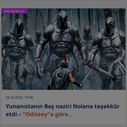
İNCƏSƏNƏT
28 iyl 2026, 15:46
Yunanıstanın Baş naziri Nolana təşəkkür
etdi –
“Odissey”ə görə…