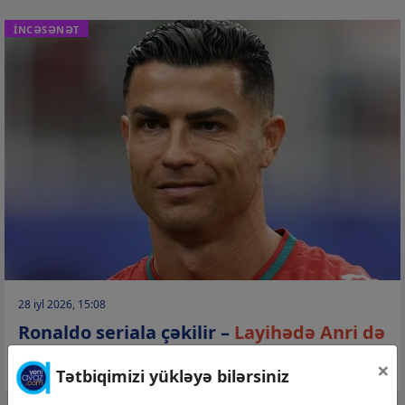
İNCƏSƏNƏT
28 iyl 2026, 15:08
Ronaldo seriala çəkilir –
Layihədə Anri də
var…
×
Tətbiqimizi yükləyə bilərsiniz