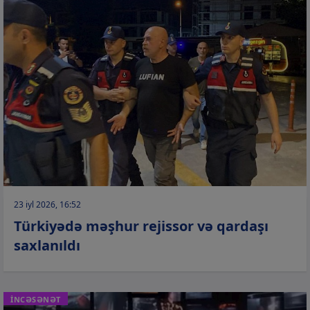
23 iyl 2026, 16:52
Türkiyədə məşhur rejissor və qardaşı
saxlanıldı
İNCƏSƏNƏT