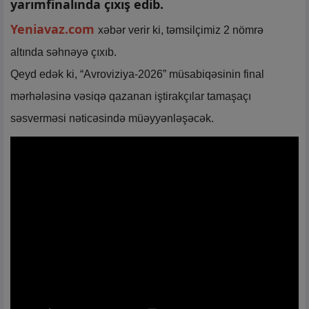
yarımfinalında çıxış edib.
Yeniavaz.com
xəbər verir ki, təmsilçimiz 2 nömrə
altında səhnəyə çıxıb.
Qeyd edək ki, “Avroviziya-2026” müsabiqəsinin final
mərhələsinə vəsiqə qazanan iştirakçılar tamaşaçı
səsverməsi nəticəsində müəyyənləşəcək.