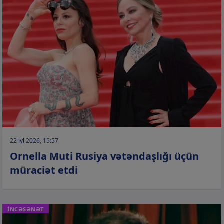
22 iyl 2026, 15:57
Ornella Muti Rusiya vətəndaşlığı üçün
müraciət etdi
İNCƏSƏNƏT