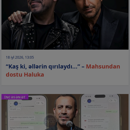
18 iyl 2026, 13:05
“Kaş ki, əllərin qırılaydı...” –
Mahsundan
dostu Haluka
İNCƏSƏNƏT