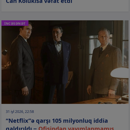
Can Kolukısa vəfat etdi
İNCƏSƏNƏT
31 iyl 2026, 22:58
“Netflix”ə qarşı 105 milyonluq iddia
qaldırıldı −
Ofisindən yayımlanmamış