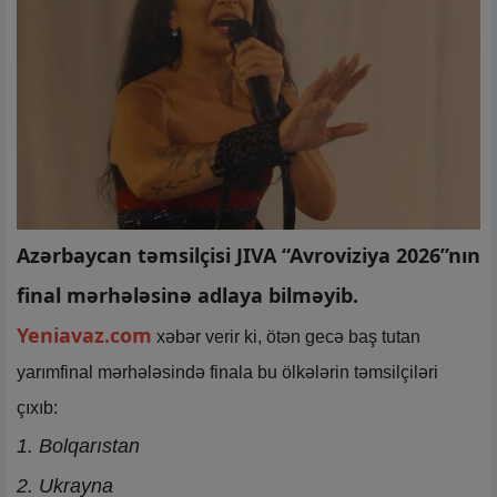
Azərbaycan təmsilçisi JIVA “Avroviziya 2026”nın
final mərhələsinə adlaya bilməyib.
Yeniavaz.com
xəbər verir ki, ötən gecə baş tutan
yarımfinal mərhələsində finala bu ölkələrin təmsilçiləri
çıxıb:
1. Bolqarıstan
2. Ukrayna