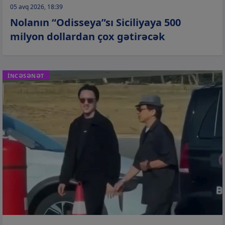
05 avq 2026, 18:39
Nolanın “Odisseya”sı Siciliyaya 500
milyon dollardan çox gətirəcək
İNCƏSƏNƏT