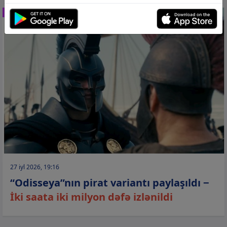
İNCƏSƏNƏT
27 iyl 2026, 19:16
“Odisseya”nın pirat variantı paylaşıldı −
İki saata iki milyon dəfə izlənildi