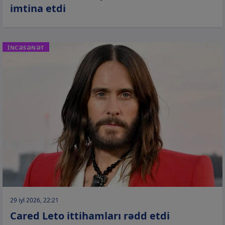
imtina etdi
İNCƏSƏNƏT
29 iyl 2026, 22:21
Cared Leto ittihamları rədd etdi