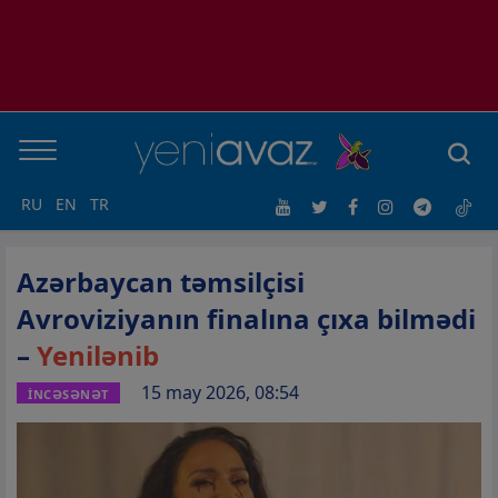
RU
EN
TR
Azərbaycan təmsilçisi
Avroviziyanın finalına çıxa bilmədi
–
Yenilənib
15 may 2026, 08:54
İNCƏSƏNƏT