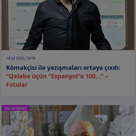
18 iyl 2026, 10:58
Köməkçisi ilə yazışmaları ortaya çıxdı:
“Qələbə üçün “Espanyol”a 100...” –
Fotolar
İNCƏSƏNƏT