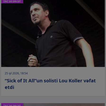
İNCƏSƏNƏT
25 iyl 2026, 18:54
“Sick of It All”un solisti Lou Koller vəfat
etdi
İNCƏSƏNƏT