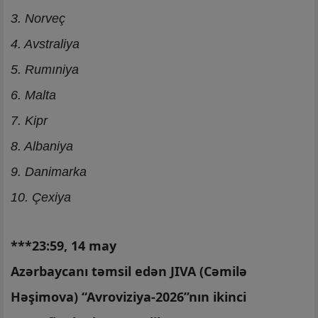
3. Norveç
4. Avstraliya
5. Rumıniya
6. Malta
7. Kipr
8. Albaniya
9. Danimarka
10. Çexiya
***23:59, 14 may
Azərbaycanı təmsil edən JIVA (Cəmilə
Həşimova) “Avroviziya-2026”nın ikinci