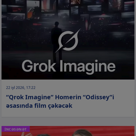
22 iyl 2026, 17:22
“Qrok Imagine” Homerin “Odissey”i
əsasında film çəkəcək
İNCƏSƏNƏT