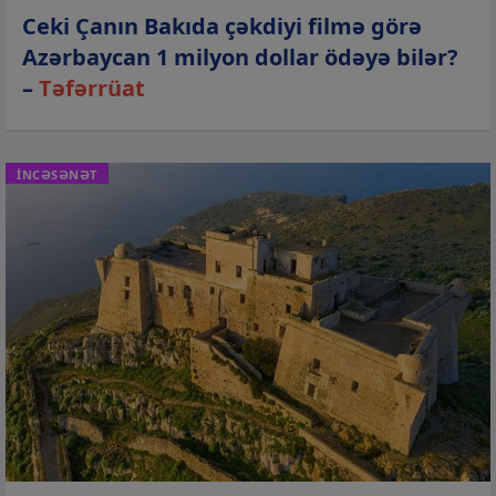
Ceki Çanın Bakıda çəkdiyi filmə görə
Azərbaycan 1 milyon dollar ödəyə bilər?
–
Təfərrüat
İNCƏSƏNƏT