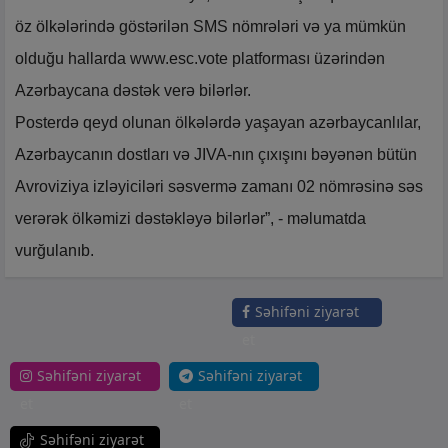
öz ölkələrində göstərilən SMS nömrələri və ya mümkün
olduğu hallarda www.esc.vote platforması üzərindən
Azərbaycana dəstək verə bilərlər.
Posterdə qeyd olunan ölkələrdə yaşayan azərbaycanlılar,
Azərbaycanın dostları və JIVA-nın çıxışını bəyənən bütün
Avroviziya izləyiciləri səsvermə zamanı 02 nömrəsinə səs
verərək ölkəmizi dəstəkləyə bilərlər”, - məlumatda
vurğulanıb.
Səhifəni ziyarət
et
Səhifəni ziyarət
Səhifəni ziyarət
et
et
Səhifəni ziyarət