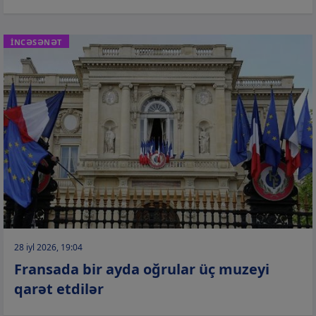
İNCƏSƏNƏT
28 iyl 2026, 19:04
Fransada bir ayda oğrular üç muzeyi
qarət etdilər