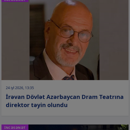
24 iyl 2026, 13:35
İrəvan Dövlət Azərbaycan Dram Teatrına
direktor təyin olundu
İNCƏSƏNƏT