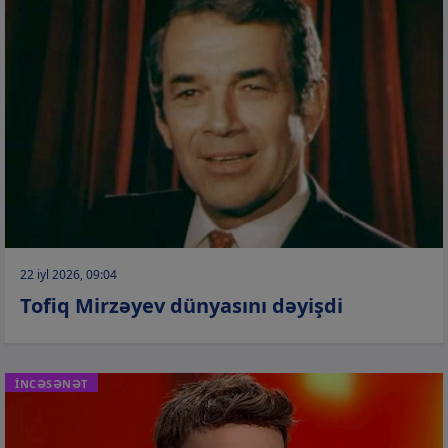
22 iyl 2026, 09:04
Tofiq Mirzəyev dünyasını dəyişdi
İNCƏSƏNƏT