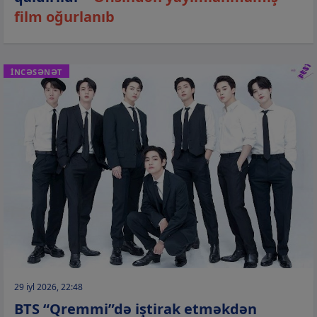
film oğurlanıb
İNCƏSƏNƏT
29 iyl 2026, 22:48
BTS “Qremmi”də iştirak etməkdən