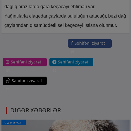
dağlıq ərazilərdə qara keçəcəyi ehtimalı var.
Yağıntılarla əlaqədar çaylarda sululuğun artacağı, bəzi dağ
çaylarından qısamüddətli sel keçəcəyi istisna olunmur.
Səhifəni ziyarət
et
Səhifəni ziyarət
Səhifəni ziyarət
et
et
Səhifəni ziyarət
et
DİGƏR XƏBƏRLƏR
CƏMİYYƏT