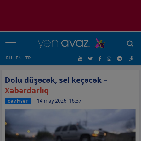
RU
EN
TR
Dolu düşəcək, sel keçəcək –
Xəbərdarlıq
14 may 2026, 16:37
CƏMİYYƏT