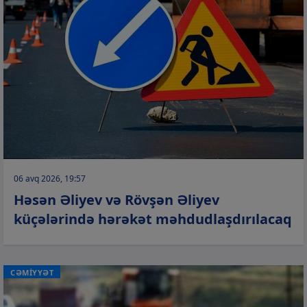
06 avq 2026, 19:57
Həsən Əliyev və Rövşən Əliyev
küçələrində hərəkət məhdudlaşdırılacaq
CƏMİYYƏT