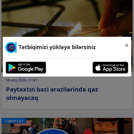
×
Tətbiqimizi yükləyə bilərsiniz
06 avq 2026, 21:47
Paytaxtın bəzi ərazilərində qaz
olmayacaq
CƏMİYYƏT