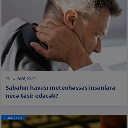
06 avq 2026, 22:19
Sabahın havası meteohəssas insanlara
necə təsir edəcək?
CƏMİYYƏT