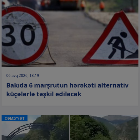
06 avq 2026, 18:19
Bakıda 6 marşrutun hərəkəti alternativ
küçələrlə təşkil ediləcək
CƏMİYYƏT