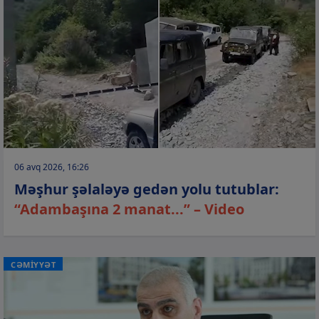
06 avq 2026, 16:26
Məşhur şəlaləyə gedən yolu tutublar:
“Adambaşına 2 manat...” – Video
CƏMİYYƏT