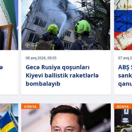
08 avq 2026, 09:55
07 avq 2
ə
Gecə Rusiya qoşunları
ABŞ 
Kiyevi ballistik raketlərlə
sank
bombalayıb
qanu
DÜNYA
DÜNYA