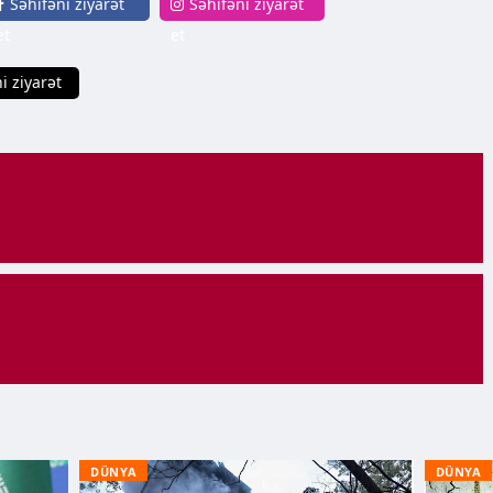
Səhifəni ziyarət
Səhifəni ziyarət
et
et
i ziyarət
DÜNYA
DÜNYA