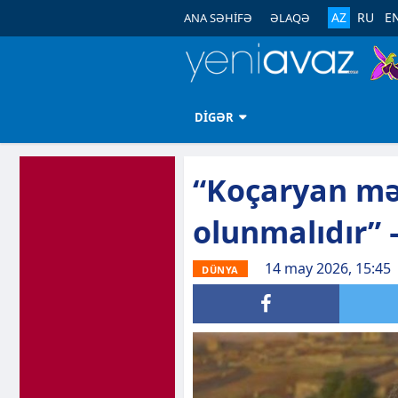
AZ
RU
E
ANA SƏHİFƏ
ƏLAQƏ
DİGƏR
“Koçaryan mə
olunmalıdır” 
14 may 2026, 15:45
DÜNYA