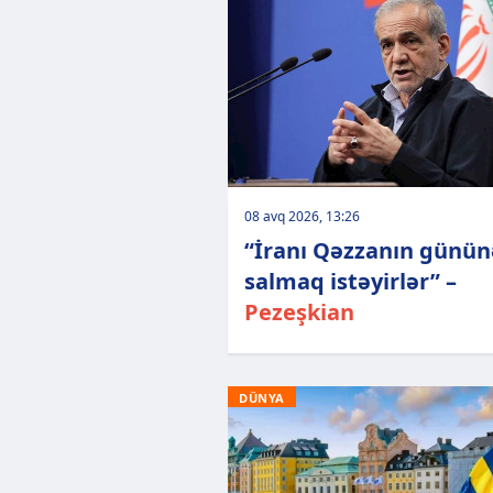
08 avq 2026, 13:26
“İranı Qəzzanın günün
salmaq istəyirlər” –
Pezeşkian
DÜNYA