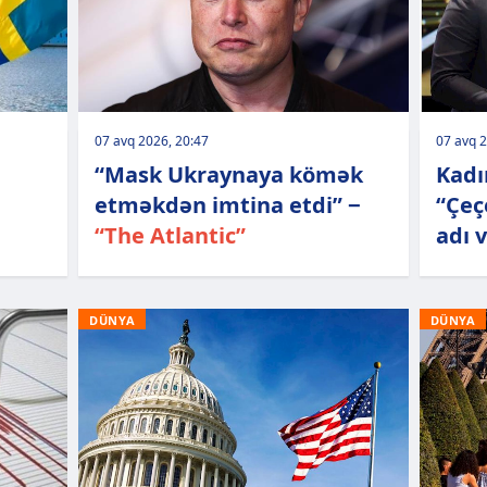
07 avq 2026, 20:47
07 avq 2
“Mask Ukraynaya kömək
Kadı
etməkdən imtina etdi” −
“Çeç
“The Atlantic”
adı v
DÜNYA
DÜNYA