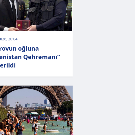
026, 20:04
rovun oğluna
enistan Qəhrəmanı”
erildi