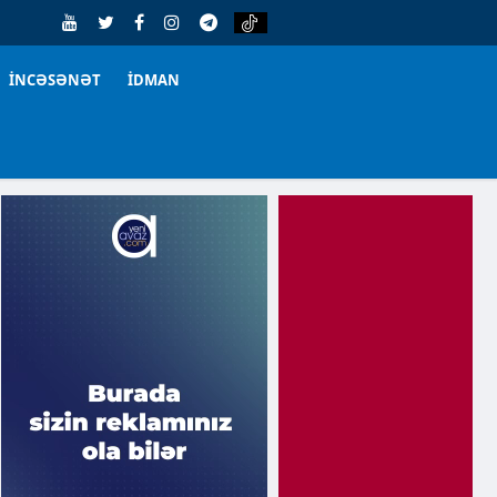
İNCƏSƏNƏT
İDMAN