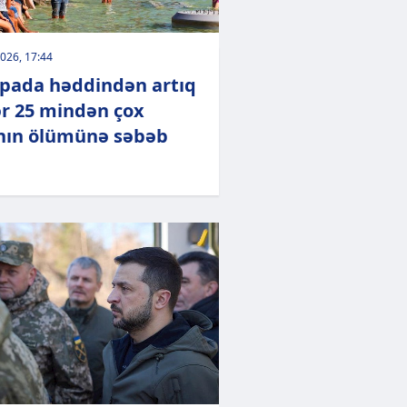
026, 17:44
pada həddindən artıq
lər 25 mindən çox
nın ölümünə səbəb