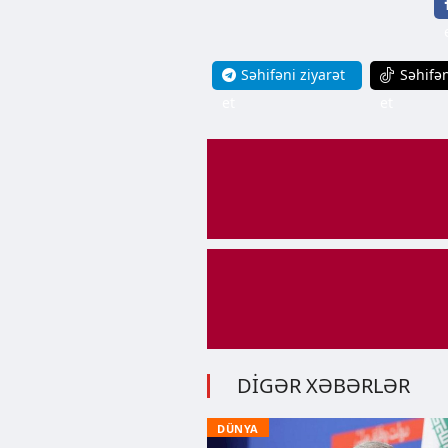
Səhifəni ziyarət
Səhifən
et
et
DİGƏR XƏBƏRLƏR
DÜNYA