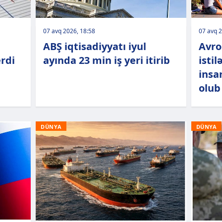
07 avq 2026, 18:58
07 avq 2
ABŞ iqtisadiyyatı iyul
Avro
rdi
ayında 23 min iş yeri itirib
isti
insa
olub
DÜNYA
DÜNYA