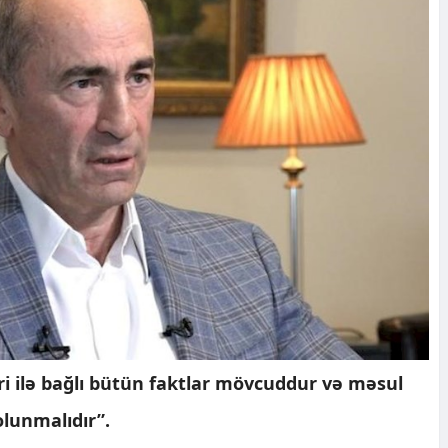
əri ilə bağlı bütün faktlar mövcuddur və məsul
olunmalıdır”.