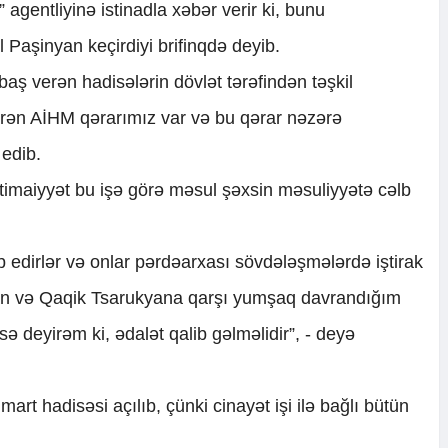
agentliyinə istinadla xəbər verir ki, bunu
 Paşinyan keçirdiyi brifinqdə deyib.
baş verən hadisələrin dövlət tərəfindən təşkil
irən AİHM qərarımız var və bu qərar nəzərə
d edib.
ctimaiyyət bu işə görə məsul şəxsin məsuliyyətə cəlb
 edirlər və onlar pərdəarxası sövdələşmələrdə iştirak
an və Qaqik Tsarukyana qarşı yumşaq davrandığım
sə deyirəm ki, ədalət qalib gəlməlidir”, - deyə
art hadisəsi açılıb, çünki cinayət işi ilə bağlı bütün