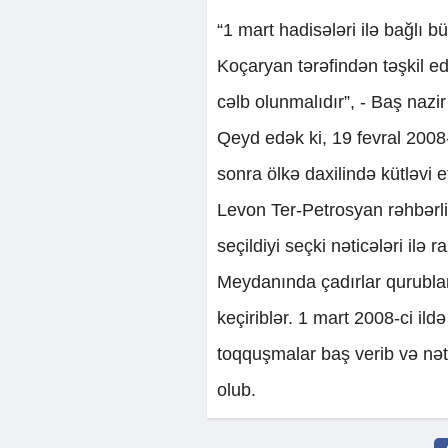
“1 mart hadisələri ilə bağlı 
Koçaryan tərəfindən təşkil ed
cəlb olunmalıdır”, - Baş nazir 
Qeyd edək ki, 19 fevral 2008-
sonra ölkə daxilində kütləvi e
Levon Ter-Petrosyan rəhbərlik
seçildiyi seçki nəticələri ilə 
Meydanında çadırlar qurublar 
keçiriblər. 1 mart 2008-ci ildə
toqquşmalar baş verib və nət
olub.