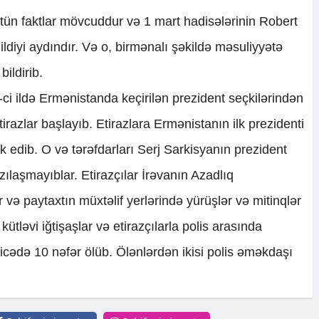
bütün faktlar mövcuddur və 1 mart hadisələrinin Robert
ildiyi aydındır. Və o, birmənalı şəkildə məsuliyyətə
bildirib.
ci ildə Ermənistanda keçirilən prezident seçkilərindən
tirazlar başlayıb. Etirazlara Ermənistanın ilk prezidenti
 edib. O və tərəfdarları Serj Sarkisyanın prezident
razılaşmayıblar. Etirazçılar İrəvanın Azadlıq
və paytaxtın müxtəlif yerlərində yürüşlər və mitinqlər
 kütləvi iğtişaşlar və etirazçılarla polis arasında
icədə 10 nəfər ölüb. Ölənlərdən ikisi polis əməkdaşı