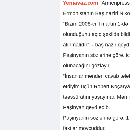
Yeniavaz.com
“Armenpress” 
Ermənistanın Baş naziri Nikol
“Bizim 2008-ci il martın 1-də 
olunduğunu açıq şəkildə bild
alınmalıdır”, - baş nazir qey
Paşinyanın sözlərinə görə, i
olunacağını gözləyir.
“İnsanlar məndən cavab tələb
etdiyim üçün Robert Koçary
təəssüratını yaşayırlar. Mən i
Paşinyan qeyd edib.
Paşinyanın sözlərinə görə, 1 m
faktlar mövcuddur.