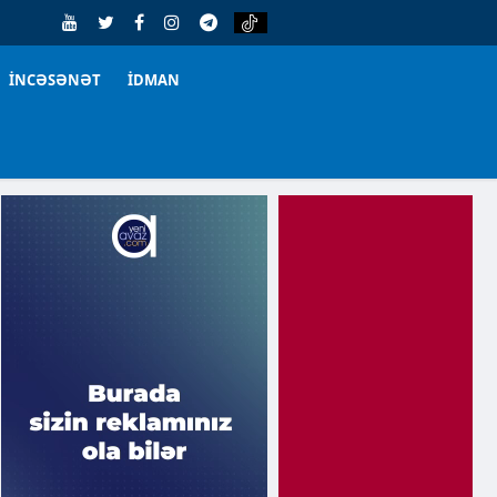
İNCƏSƏNƏT
İDMAN