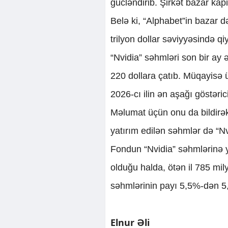
gücləndirib. Şirkət bazar kap
Belə ki, “Alphabet”in bazar də
trilyon dollar səviyyəsində qiy
“Nvidia” səhmləri son bir ay
220 dollara çatıb. Müqayisə ü
2026-cı ilin ən aşağı göstəric
Məlumat üçün onu da bildirək
yatırım edilən səhmlər də “N
Fondun “Nvidia” səhmlərinə ya
olduğu halda, ötən il 785 mil
səhmlərinin payı 5,5%-dən 5,
Elnur Əli