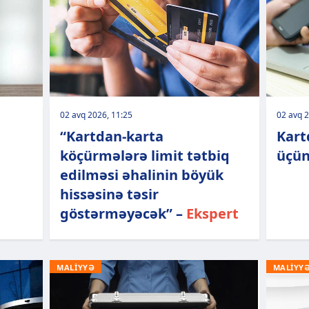
02 avq 2026, 11:25
02 avq 2
“Kartdan-karta
Kart
köçürmələrə limit tətbiq
üçün
edilməsi əhalinin böyük
hissəsinə təsir
göstərməyəcək” –
Ekspert
MALİYYƏ
MALİYY