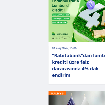
04 avq 2026, 15:06
“Rabitəbank”dan lom
krediti üzrə faiz
dərəcəsində 4%-dək
endirim
MALİYYƏ