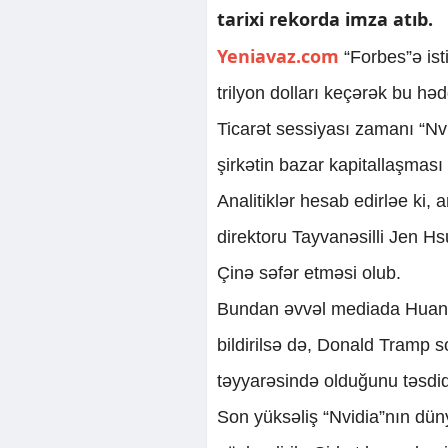
tarixi rekorda imza atıb.
Yeniavaz.com
“Forbes”ə ist
trilyon dolları keçərək bu həd
Ticarət sessiyası zamanı “Nv
şirkətin bazar kapitallaşması 
Analitiklər hesab edirləe ki, 
direktoru Tayvanəsilli Jen H
Çinə səfər etməsi olub.
Bundan əvvəl mediada Huang
bildirilsə də, Donald Tramp s
təyyarəsində olduğunu təsdiq
Son yüksəliş “Nvidia”nın dün