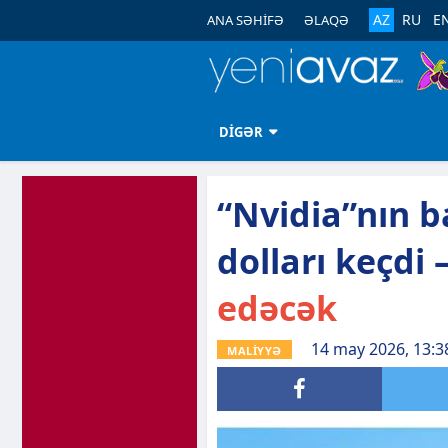
AZ
RU
E
ANA SƏHİFƏ
ƏLAQƏ
DİGƏR
“Nvidia”nın ba
dolları keçdi 
edəcək
14 may 2026, 13:3
MALİYYƏ