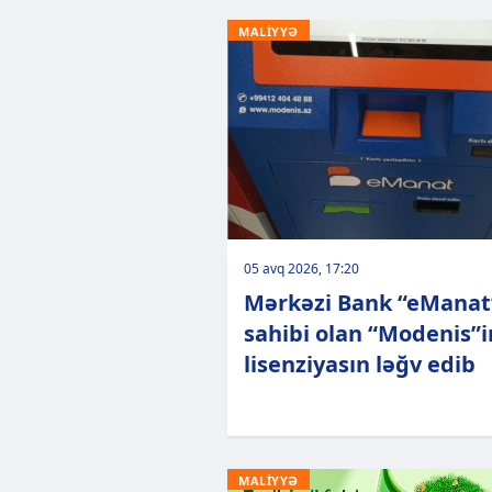
MALİYYƏ
05 avq 2026, 17:20
Mərkəzi Bank “eManat
sahibi olan “Modenis”i
lisenziyasın ləğv edib
MALİYYƏ