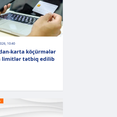
026, 10:40
dan-karta köçürmələr
 limitlər tətbiq edilib
Ə