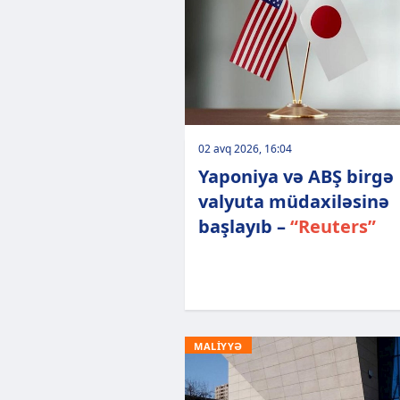
02 avq 2026, 16:04
Yaponiya və ABŞ birgə
valyuta müdaxiləsinə
başlayıb –
“Reuters”
MALİYYƏ