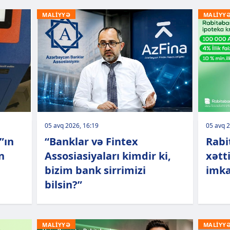
MALİYYƏ
MALİYY
05 avq 2026, 16:19
05 avq 2
”ın
“Banklar və Fintex
Rabi
n
Assosiasiyaları kimdir ki,
xətti
bizim bank sirrimizi
imka
bilsin?”
MALİYYƏ
MALİYY