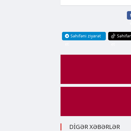
Səhifəni ziyarət
Səhifən
et
et
DİGƏR XƏBƏRLƏR