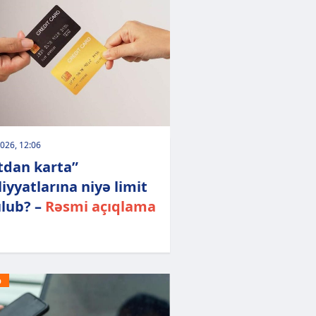
026, 12:06
tdan karta”
iyyatlarına niyə limit
lub? –
Rəsmi açıqlama
Ə