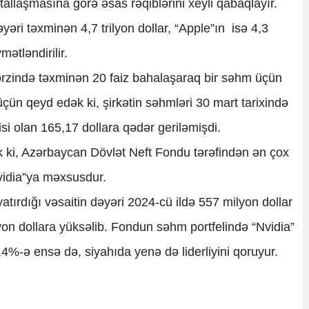
itallaşmasına görə əsas rəqiblərini xeyli qabaqlayır.
yəri təxminən 4,7 trilyon dollar, “Apple”ın isə 4,3
mətləndirilir.
 ərzində təxminən 20 faiz bahalaşaraq bir səhm üçün
çün qeyd edək ki, şirkətin səhmləri 30 mart tarixində
isi olan 165,17 dollara qədər geriləmişdi.
 ki, Azərbaycan Dövlət Neft Fondu tərəfindən ən çox
vidia”ya məxsusdur.
tırdığı vəsaitin dəyəri 2024-cü ildə 557 milyon dollar
yon dollara yüksəlib. Fondun səhm portfelində “Nvidia”
4%-ə ensə də, siyahıda yenə də liderliyini qoruyur.