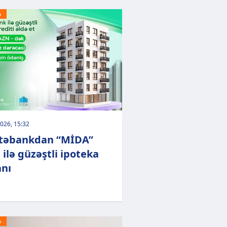
Ə
026, 15:32
təbankdan “MİDA”
 ilə güzəştli ipoteka
nı
Ə