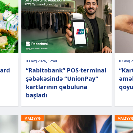
03 avq 2026, 12:40
03 avq 2
bard
“Rabitəbank” POS-terminal
“Kar
şəbəkəsində “UnionPay”
əməl
kartlarının qəbuluna
qoyu
başladı
MALİYYƏ
MALİYY