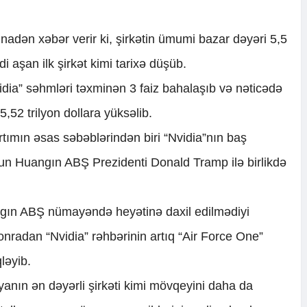
inadən xəbər verir ki, şirkətin ümumi bazar dəyəri 5,5
di aşan ilk şirkət kimi tarixə düşüb.
idia” səhmləri təxminən 3 faiz bahalaşıb və nəticədə
5,52 trilyon dollara yüksəlib.
artımın əsas səbəblərindən biri “Nvidia”nın baş
sun Huangın ABŞ Prezidenti Donald Tramp ilə birlikdə
ın ABŞ nümayəndə heyətinə daxil edilmədiyi
onradan “Nvidia” rəhbərinin artıq “Air Force One”
ləyib.
yanın ən dəyərli şirkəti kimi mövqeyini daha da