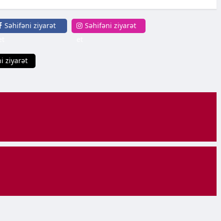
Səhifəni ziyarət
Səhifəni ziyarət
et
et
i ziyarət