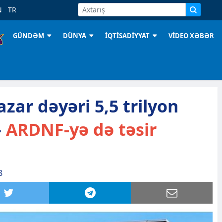
N
TR
GÜNDƏM
DÜNYA
İQTİSADİYYAT
VİDEO XƏBƏR
zar dəyəri 5,5 trilyon
–
ARDNF-yə də təsir
8