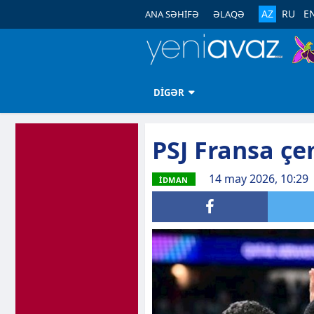
AZ
RU
E
ANA SƏHİFƏ
ƏLAQƏ
DİGƏR
PSJ Fransa ç
14 may 2026, 10:29
İDMAN