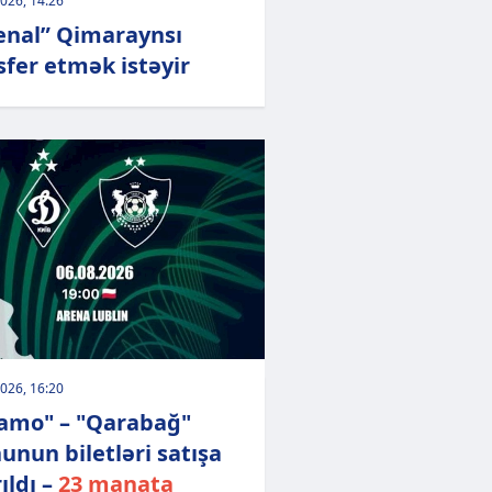
026, 14:26
enal” Qimaraynsı
sfer etmək istəyir
026, 16:20
amo" – "Qarabağ"
unun biletləri satışa
ıldı –
23 manata