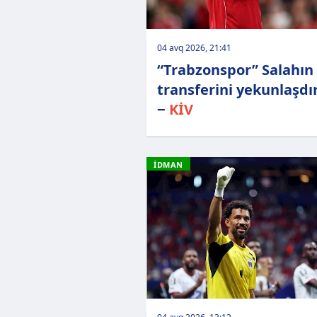
04 avq 2026, 21:41
“Trabzonspor” Salahın
transferini yekunlaşdı
−
KİV
İDMAN