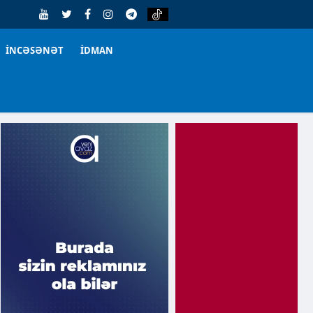
İNCƏSƏNƏT
İDMAN