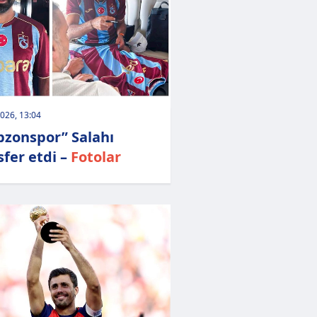
026, 13:04
bzonspor” Salahı
sfer etdi –
Fotolar