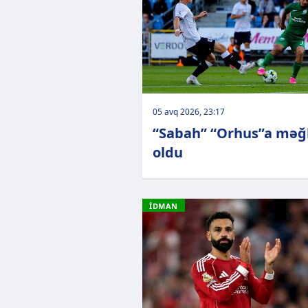
05 avq 2026, 23:17
“Sabah” “Orhus”a məğ
oldu
İDMAN