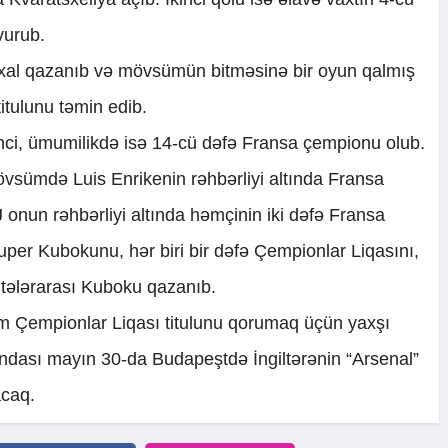
vurub.
6 xal qazanıb və mövsümün bitməsinə bir oyun qalmış
itulunu təmin edib.
nci, ümumilikdə isə 14-cü dəfə Fransa çempionu olub.
vsümdə Luis Enrikenin rəhbərliyi altında Fransa
nun rəhbərliyi altında həmçinin iki dəfə Fransa
er Kubokunu, hər biri bir dəfə Çempionlar Liqasını,
ələrarası Kuboku qazanıb.
m Çempionlar Liqası titulunu qorumaq üçün yaxşı
ndası mayın 30-da Budapeştdə İngiltərənin “Arsenal”
acaq.