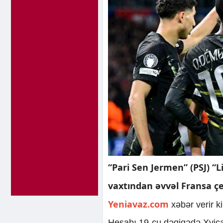
“Pari Sen Jermen” (PSJ) “
vaxtından əvvəl Fransa ç
Yeniavaz.com
xəbər verir k
Hesabı 19-cu dəqiqədə Xviça K