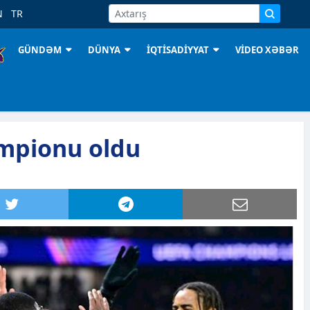
N
TR
GÜNDƏM
DÜNYA
İQTİSADİYYAT
VİDEO XƏBƏR
empionu oldu