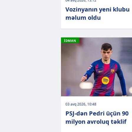
04 avq 2026, 13:12
Vozinyanın yeni klubu
məlum oldu
İDMAN
03 avq 2026, 10:48
PSJ-dən Pedri üçün 90
milyon avroluq təklif