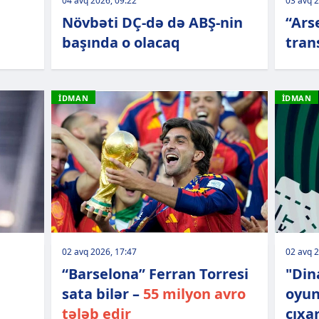
04 avq 2026, 09:22
03 avq 2
Növbəti DÇ-də də ABŞ-nin
“Ars
başında o olacaq
tran
İDMAN
İDMAN
02 avq 2026, 17:47
02 avq 2
“Barselona” Ferran Torresi
"Din
sata bilər –
55 milyon avro
oyun
tələb edir
çıxar