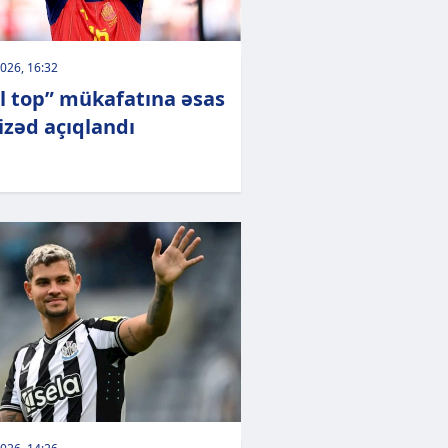
026, 16:32
ıl top” mükafatına əsas
zəd açıqlandı