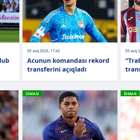
05 avq 2026, 17:42
05 avq 2
lub
Acunun komandası rekord
“Tra
transferini açıqladı
tran
İDMAN
İDMAN