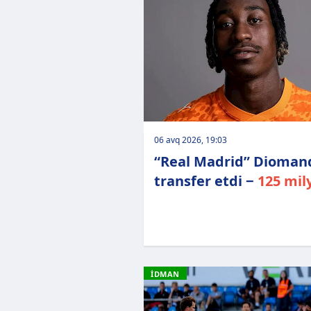
06 avq 2026, 19:03
“Real Madrid” Dioman
transfer etdi −
125 mil
İDMAN