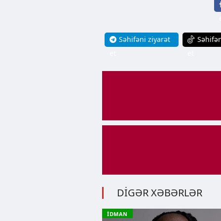
Səhifəni ziyarət
Səhifən
et
et
DİGƏR XƏBƏRLƏR
İDMAN