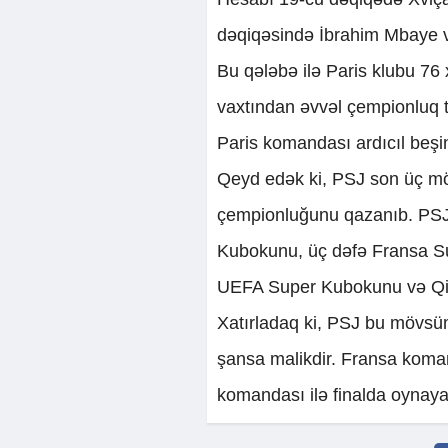
dəqiqəsində İbrahim Mbaye 
Bu qələbə ilə Paris klubu 7
vaxtından əvvəl çempionluq t
Paris komandası ardıcıl beşi
Qeyd edək ki, PSJ son üç mö
çempionluğunu qazanıb. PSJ o
Kubokunu, üç dəfə Fransa Sup
UEFA Super Kubokunu və Qit
Xatırladaq ki, PSJ bu mövsü
şansa malikdir. Fransa koma
komandası ilə finalda oynay