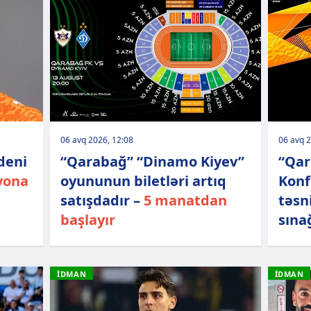
06 avq 2026, 12:08
06 avq 2
deni
“Qarabağ” “Dinamo Kiyev”
“Qar
yona
oyununun biletləri artıq
Konf
satışdadır –
5 manatdan
təsn
başlayır
sına
İDMAN
İDMAN