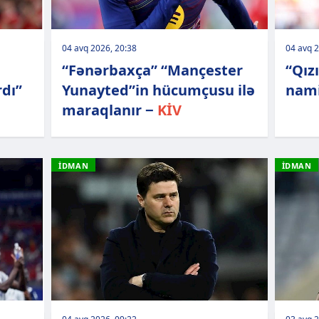
04 avq 2026, 20:38
04 avq 2
“Fənərbaxça” “Mançester
“Qız
rdı”
Yunayted”in hücumçusu ilə
nami
maraqlanır −
KİV
İDMAN
İDMAN