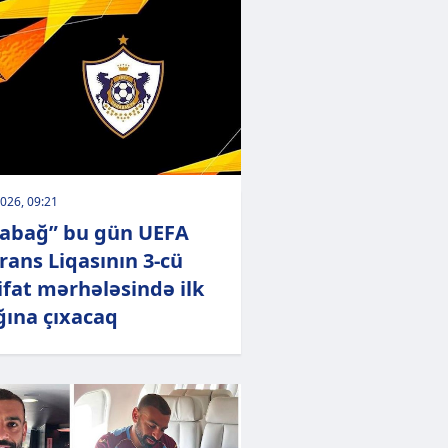
026, 09:21
abağ” bu gün UEFA
rans Liqasının 3-cü
ifat mərhələsində ilk
ğına çıxacaq