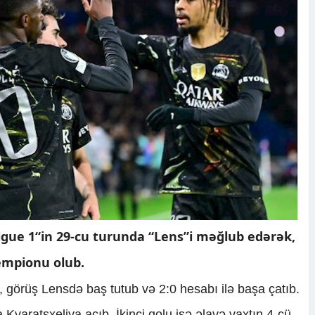
Ligue 1“in 29-cu turunda “Lens”i məğlub edərək,
empionu olub.
i, görüş Lensdə baş tutub və 2:0 hesabı ilə başa çatıb.
varatsxeliya açıb. İkinci qolu isə əlavə vaxtın 4-cü