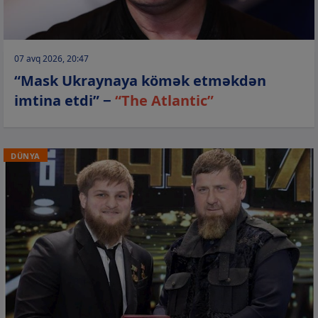
07 avq 2026, 20:47
“Mask Ukraynaya kömək etməkdən
imtina etdi” −
“The Atlantic”
DÜNYA