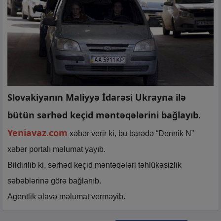
Slovakiyanın Maliyyə İdarəsi Ukrayna ilə
bütün sərhəd keçid məntəqələrini bağlayıb.
Yeniavaz.com
xəbər verir ki, bu barədə “Dennik N”
xəbər portalı məlumat yayıb.
Bildirilib ki, sərhəd keçid məntəqələri təhlükəsizlik
səbəblərinə görə bağlanıb.
Agentlik əlavə məlumat verməyib.