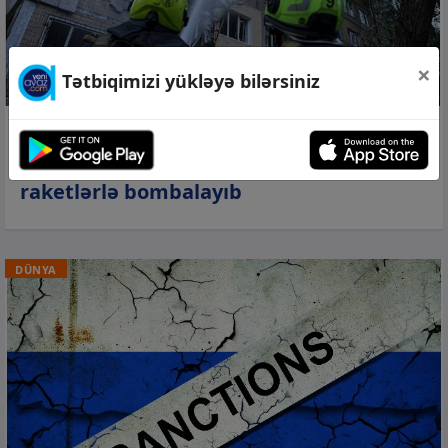
×
Tətbiqimizi yükləyə bilərsiniz
08 avq 2026, 09:55
Gecə Rusiya qoşunları Kiyevi ballistik
raketlərlə bombalayıb
DÜNYA