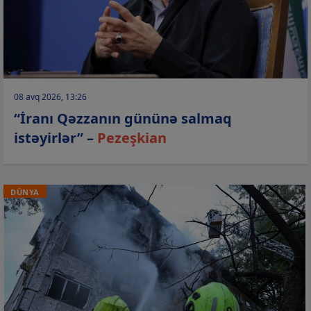
08 avq 2026, 13:26
“İranı Qəzzanın gününə salmaq
istəyirlər” –
Pezeşkian
DÜNYA