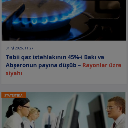
31 iyl 2026, 11:27
Təbii qaz istehlakının 45%-i Bakı və
Abşeronun payına düşüb –
Rayonlar üzrə
siyahı
STATİSTİKA