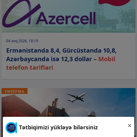
04 avq 2026, 18:19
Ermənistanda 8,4, Gürcüstanda 10,8,
Azərbaycanda isə 12,3 dollar –
Mobil
telefon tarifləri
STATİSTİKA
×
Tətbiqimizi yükləyə bilərsiniz