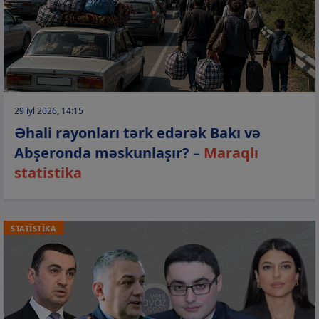
29 iyl 2026, 14:15
Əhali rayonları tərk edərək Bakı və
Abşeronda məskunlaşır? –
Maraqlı
statistika
STATİSTİKA