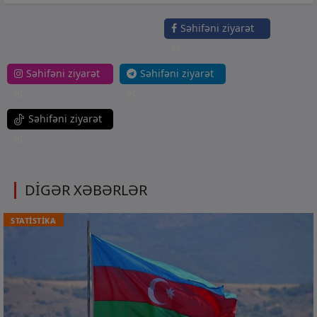
Səhifəni ziyarət
et
Səhifəni ziyarət
Səhifəni ziyarət
et
et
Səhifəni ziyarət
et
DİGƏR XƏBƏRLƏR
STATİSTİKA