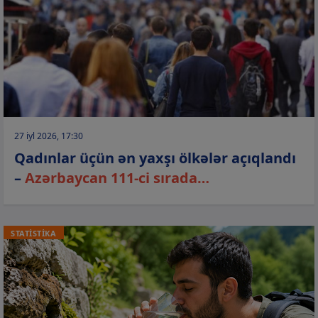
27 iyl 2026, 17:30
Qadınlar üçün ən yaxşı ölkələr açıqlandı
–
Azərbaycan 111-ci sırada…
STATİSTİKA