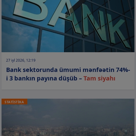
27 iyl 2026, 12:19
Bank sektorunda ümumi mənfəətin 74%-
i 3 bankın payına düşüb –
Tam siyahı
STATİSTİKA