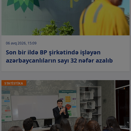
06 avq 2026, 15:09
Son bir ildə BP şirkətində işləyən
azərbaycanlıların sayı 32 nəfər azalıb
STATİSTİKA