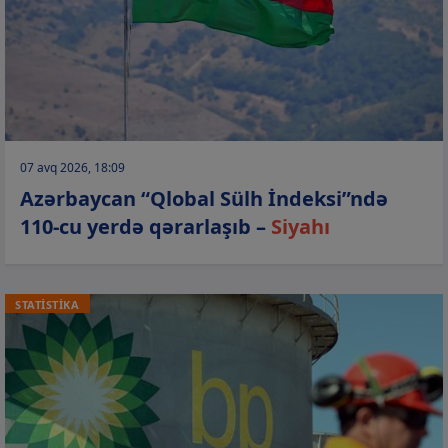
07 avq 2026, 18:09
Azərbaycan “Qlobal Sülh İndeksi”ndə
110-cu yerdə qərarlaşıb –
Siyahı
STATİSTİKA