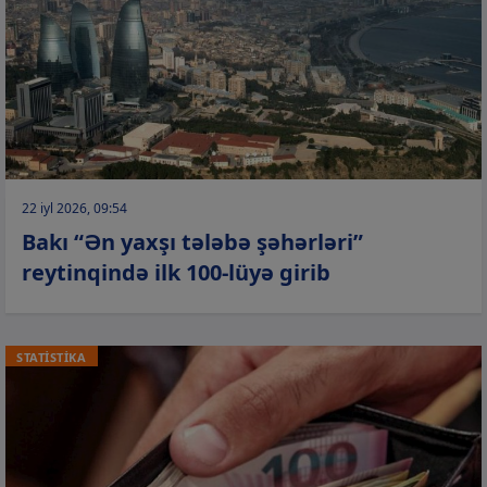
22 iyl 2026, 09:54
Bakı “Ən yaxşı tələbə şəhərləri”
reytinqində ilk 100-lüyə girib
STATİSTİKA