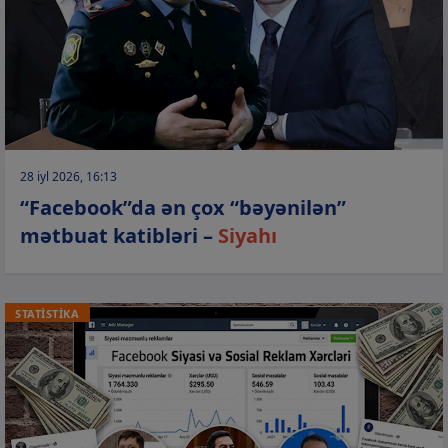
28 iyl 2026, 16:13
“Facebook”da ən çox “bəyənilən”
mətbuat katibləri –
Siyahı
STATİSTİKA