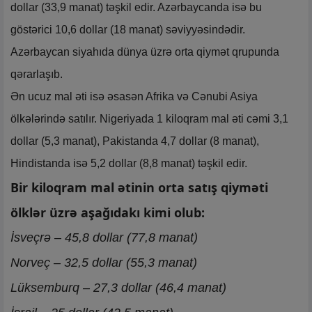
dollar (33,9 manat) təşkil edir. Azərbaycanda isə bu
göstərici 10,6 dollar (18 manat) səviyyəsindədir.
Azərbaycan siyahıda dünya üzrə orta qiymət qrupunda
qərarlaşıb.
Ən ucuz mal əti isə əsasən Afrika və Cənubi Asiya
ölkələrində satılır. Nigeriyada 1 kiloqram mal əti cəmi 3,1
dollar (5,3 manat), Pakistanda 4,7 dollar (8 manat),
Hindistanda isə 5,2 dollar (8,8 manat) təşkil edir.
Bir kiloqram mal ətinin orta satış qiyməti
ölklər üzrə aşağıdakı kimi olub:
İsveçrə – 45,8 dollar (77,8 manat)
Norveç – 32,5 dollar (55,3 manat)
Lüksemburq – 27,3 dollar (46,4 manat)