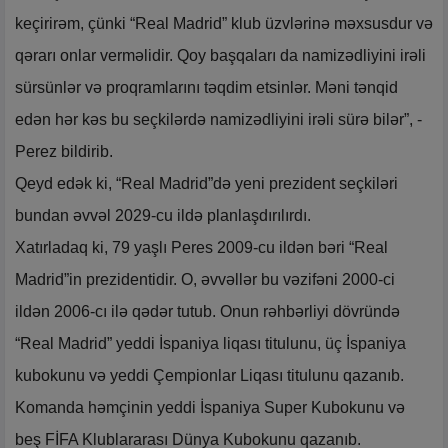
keçirirəm, çünki “Real Madrid” klub üzvlərinə məxsusdur və
qərarı onlar verməlidir. Qoy başqaları da namizədliyini irəli
sürsünlər və proqramlarını təqdim etsinlər. Məni tənqid
edən hər kəs bu seçkilərdə namizədliyini irəli sürə bilər”, -
Perez bildirib.
Qeyd edək ki, “Real Madrid”də yeni prezident seçkiləri
bundan əvvəl 2029-cu ildə planlaşdırılırdı.
Xatırladaq ki, 79 yaşlı Peres 2009-cu ildən bəri “Real
Madrid”in prezidentidir. O, əvvəllər bu vəzifəni 2000-ci
ildən 2006-cı ilə qədər tutub. Onun rəhbərliyi dövründə
“Real Madrid” yeddi İspaniya liqası titulunu, üç İspaniya
kubokunu və yeddi Çempionlar Liqası titulunu qazanıb.
Komanda həmçinin yeddi İspaniya Super Kubokunu və
beş FİFA Klublararası Dünya Kubokunu qazanıb.