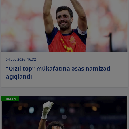
04 avq 2026, 16:32
“Qızıl top” mükafatına əsas namizəd
açıqlandı
İDMAN