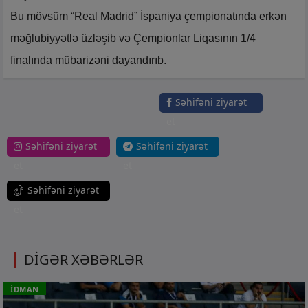
Bu mövsüm “Real Madrid” İspaniya çempionatında erkən
məğlubiyyətlə üzləşib və Çempionlar Liqasının 1/4
finalında mübarizəni dayandırıb.
Səhifəni ziyarət
et
Səhifəni ziyarət
Səhifəni ziyarət
et
et
Səhifəni ziyarət
et
DİGƏR XƏBƏRLƏR
İDMAN