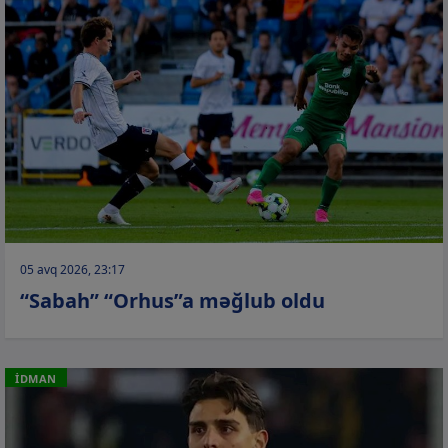
05 avq 2026, 23:17
“Sabah” “Orhus”a məğlub oldu
İDMAN