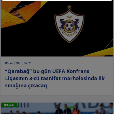
06 avq 2026, 09:21
“Qarabağ” bu gün UEFA Konfrans
Liqasının 3-cü təsnifat mərhələsində ilk
sınağına çıxacaq
İDMAN