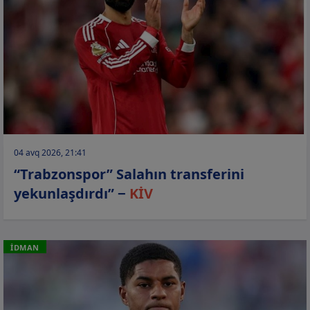
04 avq 2026, 21:41
“Trabzonspor” Salahın transferini
yekunlaşdırdı” −
KİV
İDMAN