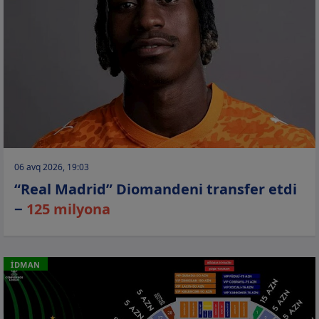
06 avq 2026, 19:03
“Real Madrid” Diomandeni transfer etdi
−
125 milyona
İDMAN