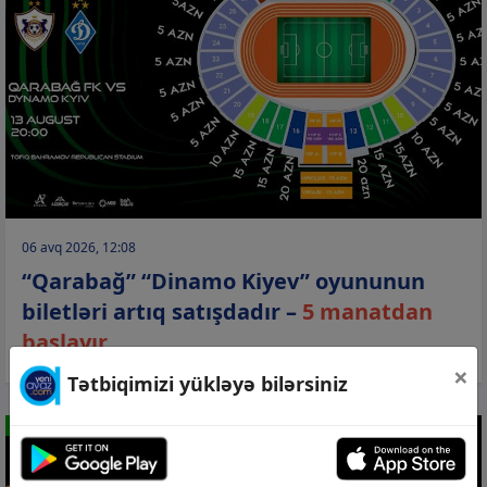
06 avq 2026, 12:08
“Qarabağ” “Dinamo Kiyev” oyununun
biletləri artıq satışdadır –
5 manatdan
başlayır
×
Tətbiqimizi yükləyə bilərsiniz
İDMAN