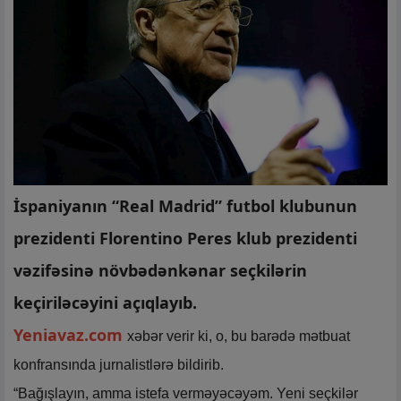
İspaniyanın “Real Madrid” futbol klubunun
prezidenti Florentino Peres klub prezidenti
vəzifəsinə növbədənkənar seçkilərin
keçiriləcəyini açıqlayıb.
Yeniavaz.com
xəbər verir ki, o, bu barədə mətbuat
konfransında jurnalistlərə bildirib.
“Bağışlayın, amma istefa verməyəcəyəm. Yeni seçkilər