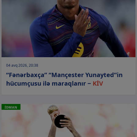
04 avq 2026, 20:38
“Fənərbaxça” “Mançester Yunayted”in
hücumçusu ilə maraqlanır −
KİV
İDMAN