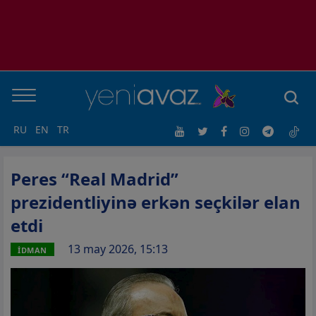
RU
EN
TR
Peres “Real Madrid”
prezidentliyinə erkən seçkilər elan
etdi
13 may 2026, 15:13
İDMAN