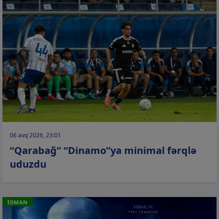
06 avq 2026, 23:01
“Qarabağ” “Dinamo”ya minimal fərqlə
uduzdu
İDMAN