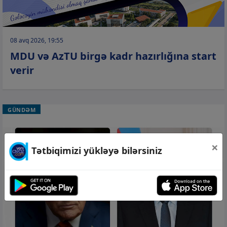
08 avq 2026, 19:55
MDU və AzTU birgə kadr hazırlığına start
verir
GÜNDƏM
×
Tətbiqimizi yükləyə bilərsiniz