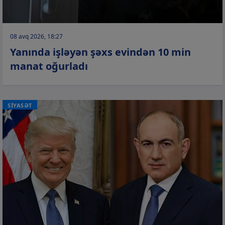
08 avq 2026, 18:27
Yanında işləyən şəxs evindən 10 min
manat oğurladı
SİYASƏT