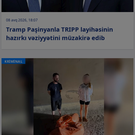
08 avq 2026, 18:07
Tramp Paşinyanla TRIPP layihəsinin
hazırkı vəziyyətini müzakirə edib
KRİMİNAL