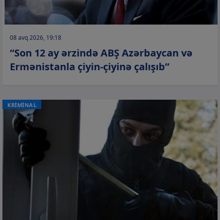
08 avq 2026, 19:18
“Son 12 ay ərzində ABŞ Azərbaycan və
Ermənistanla çiyin-çiyinə çalışıb”
KRİMİNAL