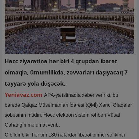
Həcc ziyarətinə hər biri 4 qrupdan ibarət
olmaqla, ümumilikdə, zəvvarları daşıyacaq 7
təyyarə yola düşəcək.
Yeniavaz.com
APA-ya istinadla xəbər verir ki, bu
barədə Qafqaz Müsəlmanları İdarəsi (QMİ) Xarici Əlaqələr
şöbəsinin müdiri, Həcc elektron sistem rəhbəri Vüsal
Cahangiri məlumat verib.
O bildirib ki, hər biri 180 nəfərdən ibarət birinci və ikinci