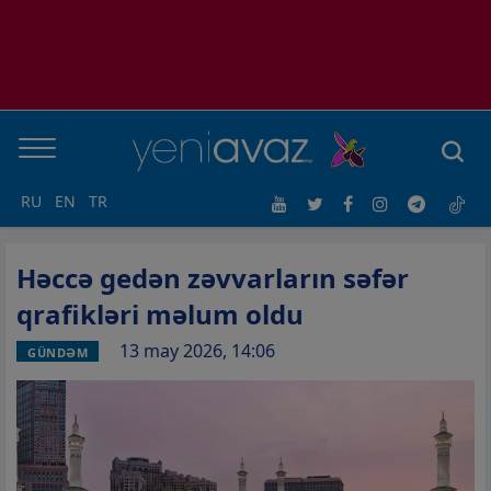
RU
EN
TR
Həccə gedən zəvvarların səfər
qrafikləri məlum oldu
13 may 2026, 14:06
GÜNDƏM