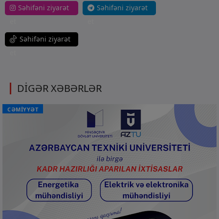
Səhifəni ziyarət
Səhifəni ziyarət
et
et
Səhifəni ziyarət
et
DİGƏR XƏBƏRLƏR
CƏMİYYƏT