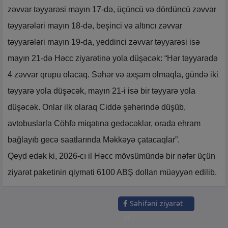
zəvvar təyyarəsi mayın 17-də, üçüncü və dördüncü zəvvar
təyyarələri mayın 18-də, beşinci və altıncı zəvvar
təyyarələri mayın 19-da, yeddinci zəvvar təyyarəsi isə
mayın 21-də Həcc ziyarətinə yola düşəcək: “Hər təyyarədə
4 zəvvar qrupu olacaq. Səhər və axşam olmaqla, gündə iki
təyyarə yola düşəcək, mayın 21-i isə bir təyyarə yola
düşəcək. Onlar ilk olaraq Ciddə şəhərində düşüb,
avtobuslarla Cöhfə miqatına gedəcəklər, orada ehram
bağlayıb gecə saatlarında Məkkəyə çatacaqlar”.
Qeyd edək ki, 2026-cı il Həcc mövsümündə bir nəfər üçün
ziyarət paketinin qiyməti 6100 ABŞ dolları müəyyən edilib.
Səhifəni ziyarət
et