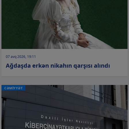
07 avq 2026, 19:11
Ağdaşda erkən nikahın qarşısı alındı
CƏMİYYƏT