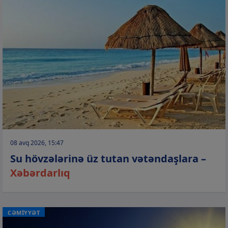
08 avq 2026, 15:47
Su hövzələrinə üz tutan vətəndaşlara –
Xəbərdarlıq
CƏMİYYƏT