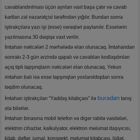
cavablandırılması üçün ayrılan vaxt başa çatır və cavab
kartları zal nәzarәtçisi tәrәfindәn yığılır. Bundan sonra
iştirakçılara yazı işi (esse) vәrәqlәri paylanılır. Esselərin
yazılmasına 30 dəqiqə vaxt verilir.
İmtahan nəticələri 2 mərhələdə elan olunacaq. İmtahandan
sonrakı 2-3 gün ərzində qapalı və cavabları kodlaşdırılan
açıq tipli tapşırıqların nəticələri elan olunacaq. Yekun
imtahan balı isə esse tapşırıqları yoxlanıldıqdan sonra
təqdim olunacaq.
buradan
İmtahan iştirakçıları “Yaddaş kitabçası” ilə
tanış
ola bilərlər.
İmtahan binasına mobil telefon və digər rabitə vasitələri,
elektron cihazlar, kalkulyator, elektron məlumat daşıyıcısı,
kitab, dəftər, jurnal, konspekt, məlumat kitabçası, lüğət,