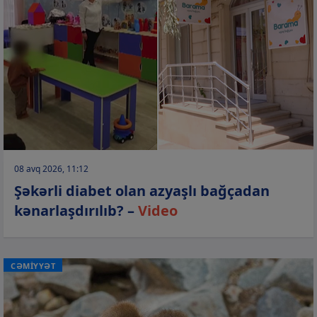
08 avq 2026, 11:12
Şəkərli diabet olan azyaşlı bağçadan
kənarlaşdırılıb? –
Video
CƏMİYYƏT