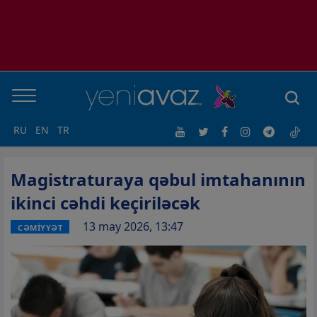
RU
EN
TR
Magistraturaya qəbul imtahanının
ikinci cəhdi keçiriləcək
13 may 2026, 13:47
CƏMİYYƏT