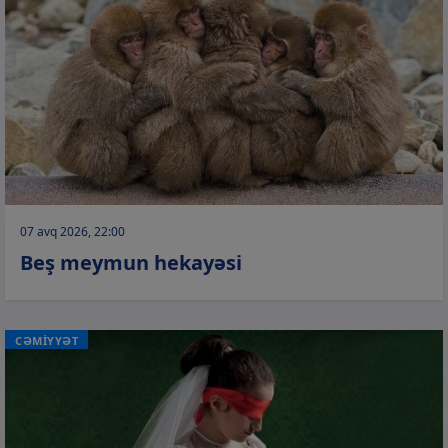
07 avq 2026, 22:00
Beş meymun hekayəsi
CƏMİYYƏT