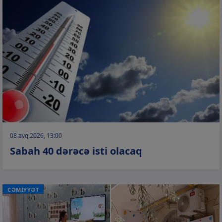
08 avq 2026, 13:00
Sabah 40 dərəcə isti olacaq
CƏMİYYƏT