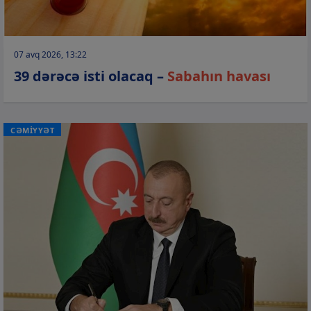
07 avq 2026, 13:22
39 dərəcə isti olacaq –
Sabahın havası
CƏMİYYƏT