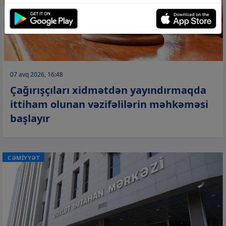
07 avq 2026, 16:48
Çağırışçıları xidmətdən yayındırmaqda
ittiham olunan vəzifəlilərin məhkəməsi
başlayır
CƏMİYYƏT