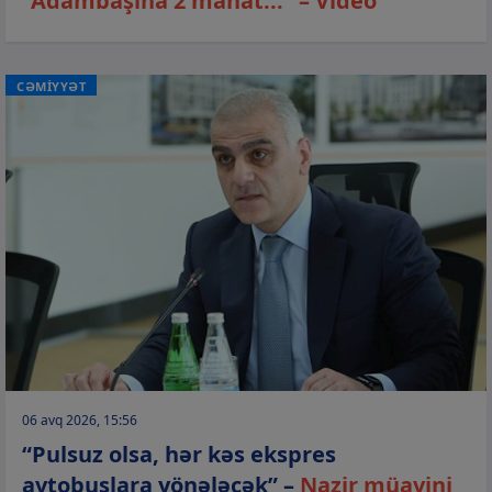
“Adambaşına 2 manat...” – Video
CƏMİYYƏT
06 avq 2026, 15:56
“Pulsuz olsa, hər kəs ekspres
avtobuslara yönələcək” –
Nazir müavini