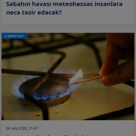
Sabahın havası meteohəssas insanlara
necə təsir edəcək?
CƏMİYYƏT
06 avq 2026, 21:47