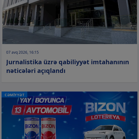
07 avq 2026, 16:15
Jurnalistika üzrə qabiliyyət imtahanının
nəticələri açıqlandı
CƏMİYYƏT