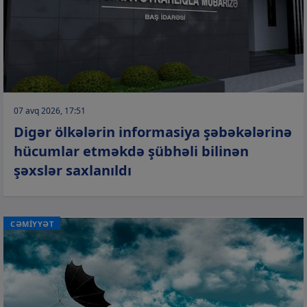
07 avq 2026, 17:51
Digər ölkələrin informasiya şəbəkələrinə
hücumlar etməkdə şübhəli bilinən
şəxslər saxlanıldı
CƏMİYYƏT