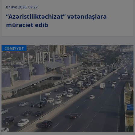
07 avq 2026, 09:27
“Azəristiliktəchizat” vətəndaşlara
müraciət edib
CƏMİYYƏT