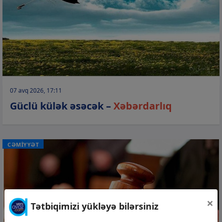
07 avq 2026, 17:11
Güclü külək əsəcək –
Xəbərdarlıq
CƏMİYYƏT
×
Tətbiqimizi yükləyə bilərsiniz