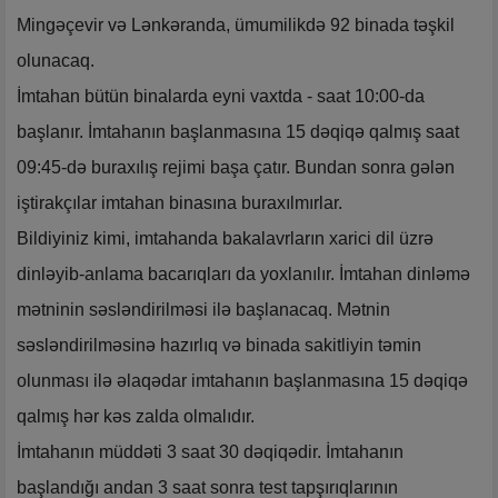
Mingəçevir və Lənkəranda, ümumilikdə 92 binada təşkil
olunacaq.
İmtahan bütün binalarda eyni vaxtda - saat 10:00-da
başlanır. İmtahanın başlanmasına 15 dəqiqə qalmış saat
09:45-də buraxılış rejimi başa çatır. Bundan sonra gələn
iştirakçılar imtahan binasına buraxılmırlar.
Bildiyiniz kimi, imtahanda bakalavrların xarici dil üzrə
dinləyib-anlama bacarıqları da yoxlanılır. İmtahan dinləmə
mətninin səsləndirilməsi ilə başlanacaq. Mətnin
səsləndirilməsinə hazırlıq və binada sakitliyin təmin
olunması ilə əlaqədar imtahanın başlanmasına 15 dəqiqə
qalmış hər kəs zalda olmalıdır.
İmtahanın müddəti 3 saat 30 dəqiqədir. İmtahanın
başlandığı andan 3 saat sonra test tapşırıqlarının