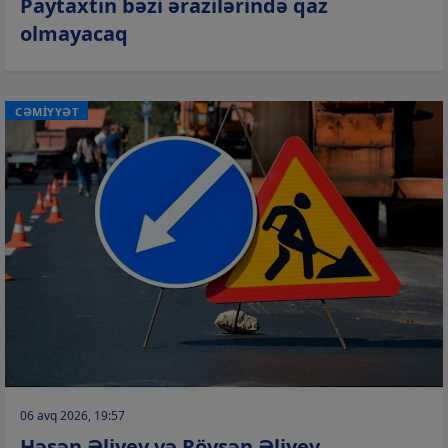
Paytaxtın bəzi ərazilərində qaz
olmayacaq
CƏMİYYƏT
06 avq 2026, 19:57
Həsən Əliyev və Rövşən Əliyev