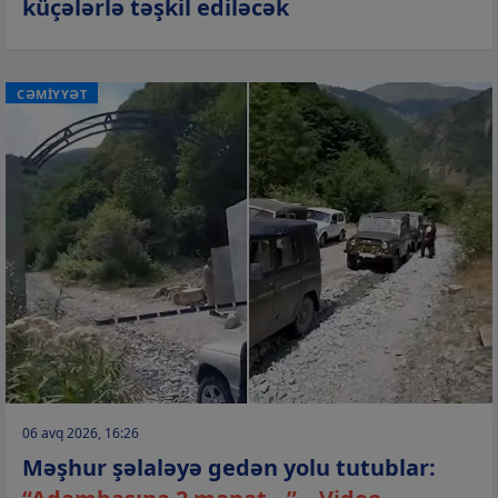
küçələrlə təşkil ediləcək
CƏMİYYƏT
06 avq 2026, 16:26
Məşhur şəlaləyə gedən yolu tutublar: