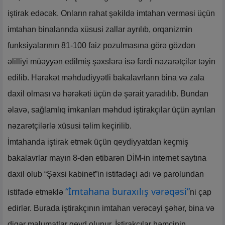
iştirak edəcək. Onların rahat şəkildə imtahan verməsi üçün
imtahan binalarında xüsusi zallar ayrılıb, orqanizmin
funksiyalarının 81-100 faiz pozulmasına görə gözdən
əlilliyi müəyyən edilmiş şəxslərə isə fərdi nəzarətçilər təyin
edilib. Hərəkət məhdudiyyətli bakalavrların bina və zala
daxil olması və hərəkəti üçün də şərait yaradılıb. Bundan
əlavə, sağlamlıq imkanları məhdud iştirakçılar üçün ayrılan
nəzarətçilərlə xüsusi təlim keçirilib.
İmtahanda iştirak etmək üçün qeydiyyatdan keçmiş
bakalavrlar mayın 8‑dən etibarən DİM-in internet saytına
daxil olub “Şəxsi kabinet”in istifadəçi adı və parolundan
“İmtahana buraxılış vərəqəsi”
istifadə etməklə
ni çap
edirlər. Burada iştirakçının imtahan verəcəyi şəhər, bina və
digər məlumatlar qeyd olunur. İştirakçılar həmçinin