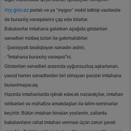
my.gov.az
portalı və ya "mygov" mobil tətbiqi vasitəsilə
də buraxılış vərəqələrini çap edə bilərlər.
Bakalavrlar imtahana gələrkən aşağıda göstərilən
sənədləri mütləq özləri ilə gətirməlidirlər:
- Şəxsiyyəti təsdiqləyən sənədin əslini;
- “İmtahana buraxılış vərəqəsi”ni.
Göstərilən sənədləri arasında uyğunsuzluq aşkarlanan,
yaxud həmin sənədlərdən biri olmayan şəxslər imtahana
buraxılmayacaq.
Hazırda imtahanlarda iştirak edəcək nəzarətçilər, imtahan
rəhbərləri və mühafizə əməkdaşları ilə təlim-seminarlar
keçirilir. Bütün imtahan binaları yoxlanılır, zallarda
bakalavrların rahat imtahan verməsi üçün zəruri şərait