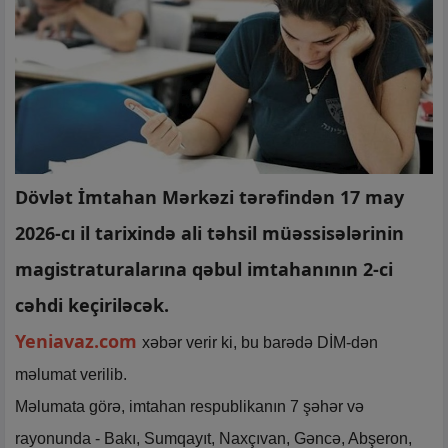
Dövlət İmtahan Mərkəzi tərəfindən 17 may
2026-cı il tarixində ali təhsil müəssisələrinin
magistraturalarına qəbul imtahanının 2-ci
cəhdi keçiriləcək.
Yeniavaz.com
xəbər verir ki, bu barədə DİM-dən
məlumat verilib.
Məlumata görə, imtahan respublikanın 7 şəhər və
rayonunda - Bakı, Sumqayıt, Naxçıvan, Gəncə, Abşeron,