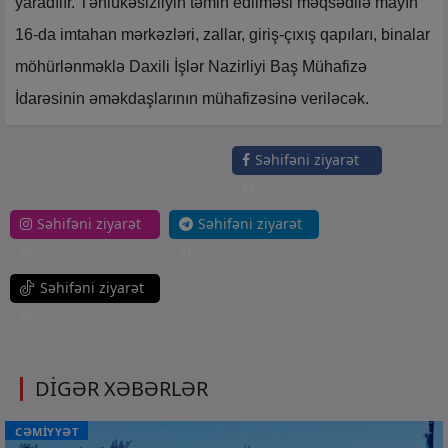
yaradılır. Təhlükəsizliyin təmin edilməsi məqsədilə mayın
16-da imtahan mərkəzləri, zallar, giriş-çıxış qapıları, binalar
möhürlənməklə Daxili İşlər Nazirliyi Baş Mühafizə
İdarəsinin əməkdaşlarının mühafizəsinə veriləcək.
Səhifəni ziyarət
et
Səhifəni ziyarət
Səhifəni ziyarət
et
et
Səhifəni ziyarət
et
DİGƏR XƏBƏRLƏR
CƏMİYYƏT