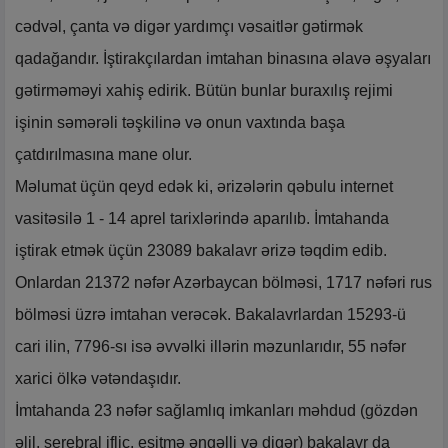
cədvəl, çanta və digər yardımçı vəsaitlər gətirmək
qadağandır. İştirakçılardan imtahan binasına əlavə əşyaları
gətirməməyi xahiş edirik. Bütün bunlar buraxılış rejimi
işinin səmərəli təşkilinə və onun vaxtında başa
çatdırılmasına mane olur.
Məlumat üçün qeyd edək ki, ərizələrin qəbulu internet
vasitəsilə 1 - 14 aprel tarixlərində aparılıb. İmtahanda
iştirak etmək üçün 23089 bakalavr ərizə təqdim edib.
Onlardan 21372 nəfər Azərbaycan bölməsi, 1717 nəfəri rus
bölməsi üzrə imtahan verəcək. Bakalavrlardan 15293-ü
cari ilin, 7796-sı isə əvvəlki illərin məzunlarıdır, 55 nəfər
xarici ölkə vətəndaşıdır.
İmtahanda 23 nəfər sağlamlıq imkanları məhdud (gözdən
əlil, serebral iflic, eşitmə əngəlli və digər) bakalavr da