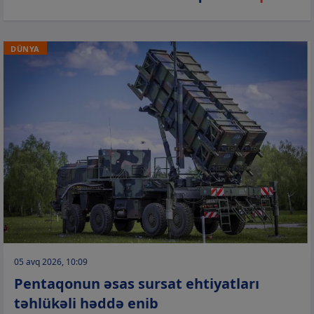
DÜNYA
05 avq 2026, 10:09
Pentaqonun əsas sursat ehtiyatları
təhlükəli həddə enib