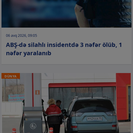
06 avq 2026, 09:05
ABŞ-də silahlı insidentdə 3 nəfər ölüb, 1
nəfər yaralanıb
DÜNYA