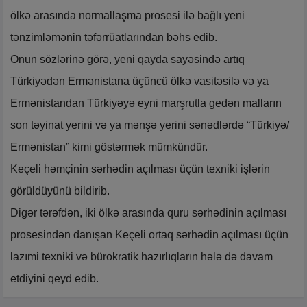
ölkə arasında normallaşma prosesi ilə bağlı yeni
tənzimləmənin təfərrüatlarından bəhs edib.
Onun sözlərinə görə, yeni qayda sayəsində artıq
Türkiyədən Ermənistana üçüncü ölkə vasitəsilə və ya
Ermənistandan Türkiyəyə eyni marşrutla gedən malların
son təyinat yerini və ya mənşə yerini sənədlərdə “Türkiyə/
Ermənistan” kimi göstərmək mümkündür.
Keçeli həmçinin sərhədin açılması üçün texniki işlərin
görüldüyünü bildirib.
Digər tərəfdən, iki ölkə arasında quru sərhədinin açılması
prosesindən danışan Keçeli ortaq sərhədin açılması üçün
lazımi texniki və bürokratik hazırlıqların hələ də davam
etdiyini qeyd edib.