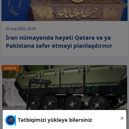
05 avq 2026, 20:36
İran nümayəndə heyəti Qətərə və ya
Pakistana səfər etməyi planlaşdırmır
DÜNYA
×
Tətbiqimizi yükləyə bilərsiniz