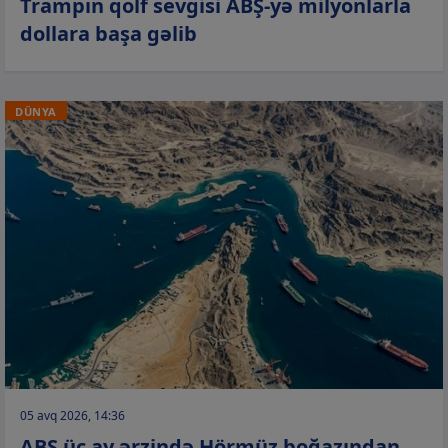
Trampın qolf sevgisi ABŞ-yə milyonlarla
dollara başa gəlib
DÜNYA
05 avq 2026, 14:36
ABŞ üç ay ərzində Hörmüz boğazından