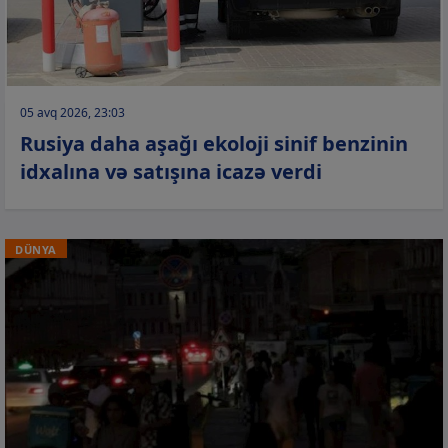
05 avq 2026, 23:03
Rusiya daha aşağı ekoloji sinif benzinin
idxalına və satışına icazə verdi
DÜNYA