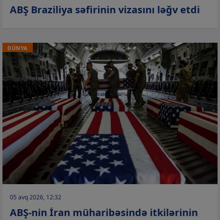
ABŞ Braziliya səfirinin vizasını ləğv etdi
DÜNYA
05 avq 2026, 12:32
ABŞ-nin İran müharibəsində itkilərinin