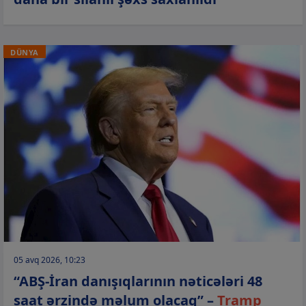
DÜNYA
05 avq 2026, 10:23
“ABŞ-İran danışıqlarının nəticələri 48
saat ərzində məlum olacaq” –
Tramp