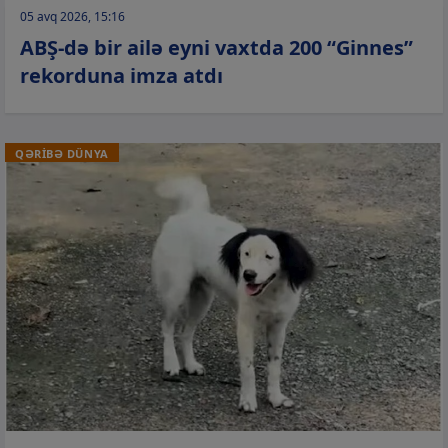
05 avq 2026, 15:16
ABŞ-də bir ailə eyni vaxtda 200 “Ginnes”
rekorduna imza atdı
QƏRİBƏ DÜNYA