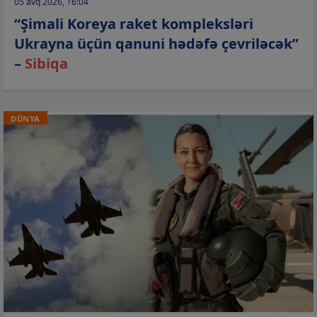
05 avq 2026, 16:04
“Şimali Koreya raket kompleksləri
Ukrayna üçün qanuni hədəfə çevriləcək”
–
Sibiqa
DÜNYA