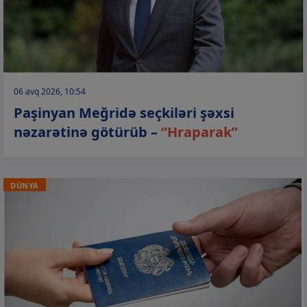
06 avq 2026, 10:54
Paşinyan Meğridə seçkiləri şəxsi
nəzarətinə götürüb –
“Hraparak”
DÜNYA