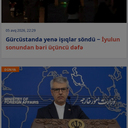
05 avq 2026, 22:29
Gürcüstanda yenə işıqlar söndü −
İyulun
sonundan bəri üçüncü dəfə
DÜNYA