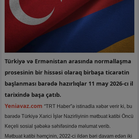
Türkiyə və Ermənistan arasında normallaşma
prosesinin bir hissəsi olaraq birbaşa ticarətin
başlanması barədə hazırlıqlar 11 may 2026-cı il
tarixində başa çatıb.
Yeniavaz.com
“TRT Haber”ə istinadla xəbər verir ki, bu
barədə Türkiyə Xarici İşlər Nazirliyinin mətbuat katibi Öncü
Keçeli sosial şəbəkə səhifəsində məlumat verib.
Mətbuat katibi həmçinin, 2022-ci ildən bəri davam edən iki