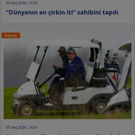
05 avq 2026, 15:02
“Dünyanın ən çirkin iti” sahibini tapdı
DÜNYA
05 avq 2026, 14:51