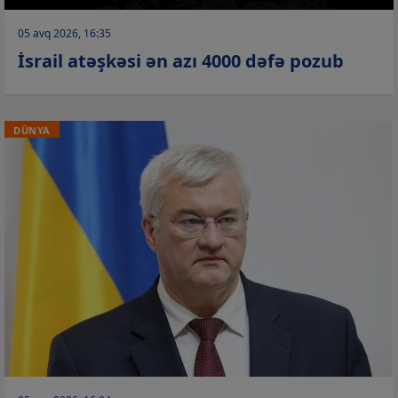
05 avq 2026, 16:35
İsrail atəşkəsi ən azı 4000 dəfə pozub
DÜNYA