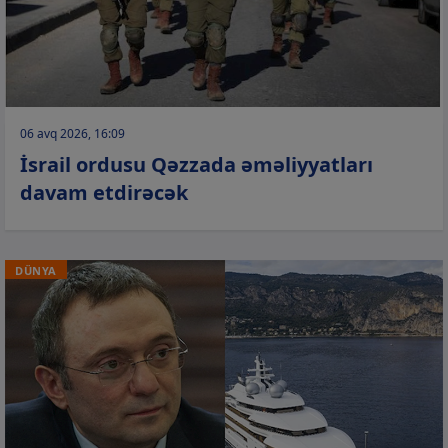
06 avq 2026, 16:09
İsrail ordusu Qəzzada əməliyyatları
davam etdirəcək
DÜNYA