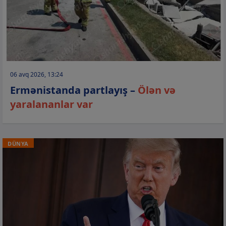
06 avq 2026, 13:24
Ermənistanda partlayış –
Ölən və
yaralananlar var
DÜNYA