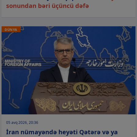
sonundan bəri üçüncü dəfə
DÜNYA
05 avq 2026, 20:36
İran nümayəndə heyəti Qətərə və ya