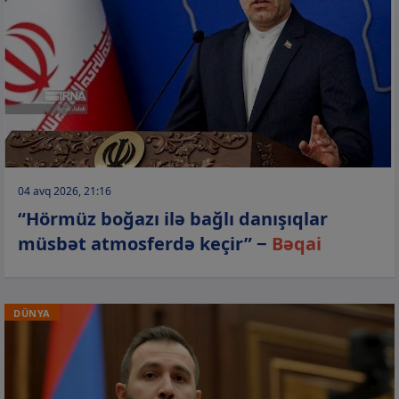
04 avq 2026, 21:16
“Hörmüz boğazı ilə bağlı danışıqlar
müsbət atmosferdə keçir” −
Bəqai
DÜNYA