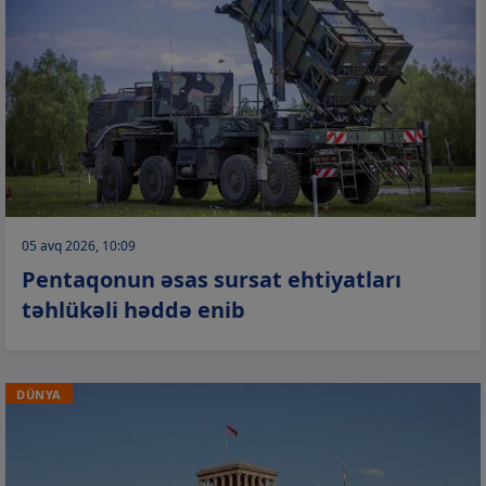
05 avq 2026, 10:09
Pentaqonun əsas sursat ehtiyatları
təhlükəli həddə enib
DÜNYA