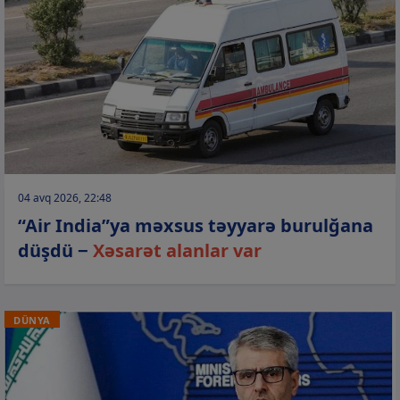
04 avq 2026, 22:48
“Air India”ya məxsus təyyarə burulğana
düşdü −
Xəsarət alanlar var
DÜNYA