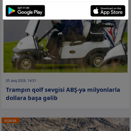
05 avq 2026, 14:51
Trampın qolf sevgisi ABŞ-yə milyonlarla
dollara başa gəlib
DÜNYA