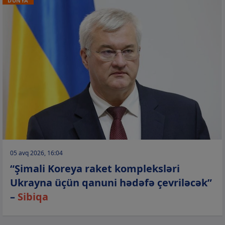
DÜNYA
05 avq 2026, 16:04
“Şimali Koreya raket kompleksləri
Ukrayna üçün qanuni hədəfə çevriləcək”
–
Sibiqa