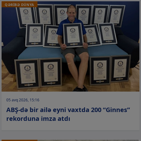
QƏRİBƏ DÜNYA
05 avq 2026, 15:16
ABŞ-də bir ailə eyni vaxtda 200 “Ginnes”
rekorduna imza atdı