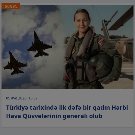
DÜNYA
05 avq 2026, 15:37
Türkiyə tarixində ilk dəfə bir qadın Hərbi
Hava Qüvvələrinin generalı olub