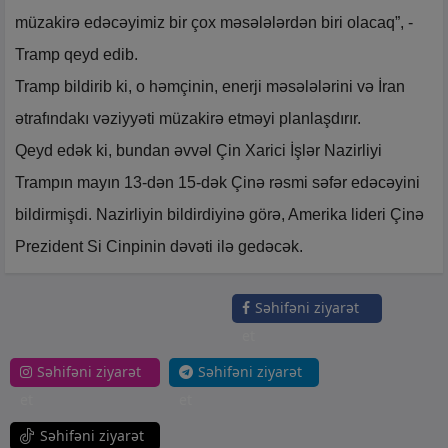
müzakirə edəcəyimiz bir çox məsələlərdən biri olacaq”, -
Tramp qeyd edib.
Tramp bildirib ki, o həmçinin, enerji məsələlərini və İran
ətrafındakı vəziyyəti müzakirə etməyi planlaşdırır.
Qeyd edək ki, bundan əvvəl Çin Xarici İşlər Nazirliyi
Trampın mayın 13-dən 15-dək Çinə rəsmi səfər edəcəyini
bildirmişdi. Nazirliyin bildirdiyinə görə, Amerika lideri Çinə
Prezident Si Cinpinin dəvəti ilə gedəcək.
Səhifəni ziyarət
et
Səhifəni ziyarət
Səhifəni ziyarət
et
et
Səhifəni ziyarət