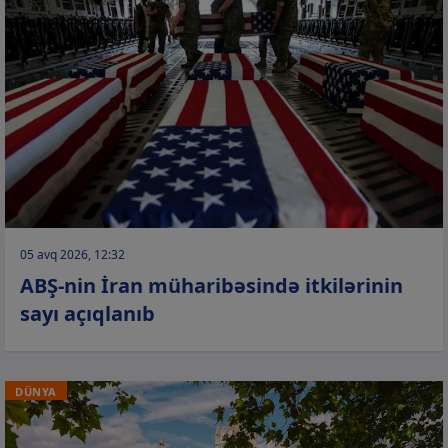
05 avq 2026, 12:32
ABŞ-nin İran müharibəsində itkilərinin
sayı açıqlanıb
DÜNYA