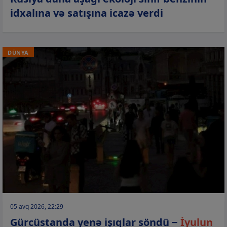
idxalına və satışına icazə verdi
DÜNYA
05 avq 2026, 22:29
Gürcüstanda yenə işıqlar söndü −
İyulun