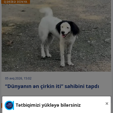
QƏRİBƏ DÜNYA
05 avq 2026, 15:02
“Dünyanın ən çirkin iti” sahibini tapdı
×
Tətbiqimizi yükləyə bilərsiniz
DÜNYA