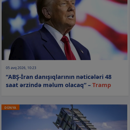
05 avq 2026, 10:23
“ABŞ-İran danışıqlarının nəticələri 48
saat ərzində məlum olacaq” –
Tramp
DÜNYA