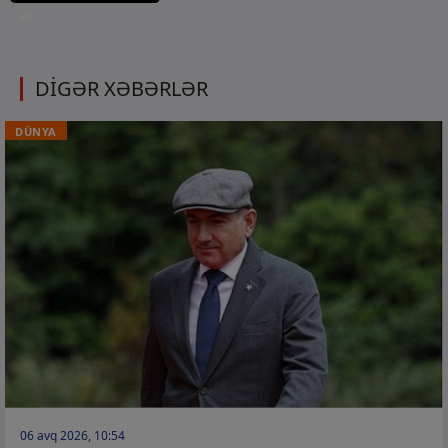
et
DİGƏR XƏBƏRLƏR
DÜNYA
06 avq 2026, 10:54