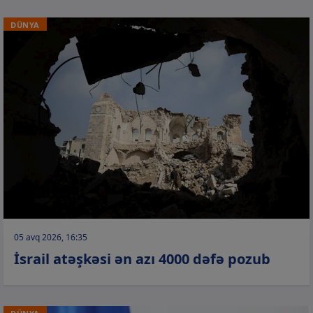
DÜNYA
05 avq 2026, 16:35
İsrail atəşkəsi ən azı 4000 dəfə pozub