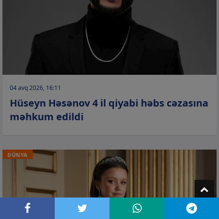
04 avq 2026, 16:11
Hüseyn Həsənov 4 il qiyabi həbs cəzasına
məhkum edildi
DÜNYA
T