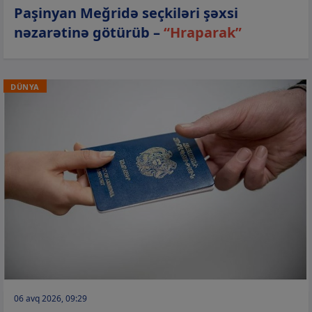
Paşinyan Meğridə seçkiləri şəxsi
nəzarətinə götürüb –
“Hraparak”
DÜNYA
06 avq 2026, 09:29