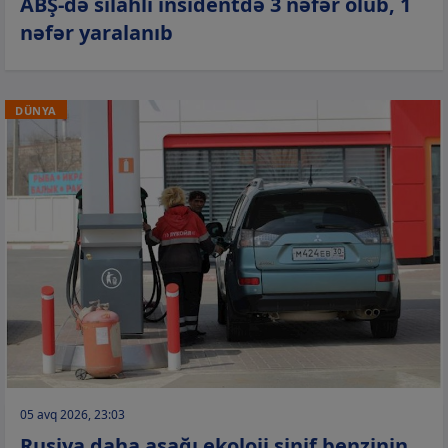
ABŞ-də silahlı insidentdə 3 nəfər ölüb, 1
nəfər yaralanıb
DÜNYA
05 avq 2026, 23:03
Rusiya daha aşağı ekoloji sinif benzinin