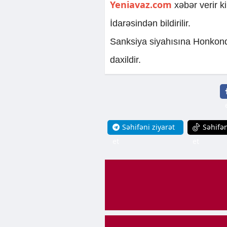
Yeniavaz.com
xəbər verir k
İdarəsindən bildirilir.
Sanksiya siyahısına Honkon
daxildir.
Səhifəni ziyarət
Səhifən
et
et