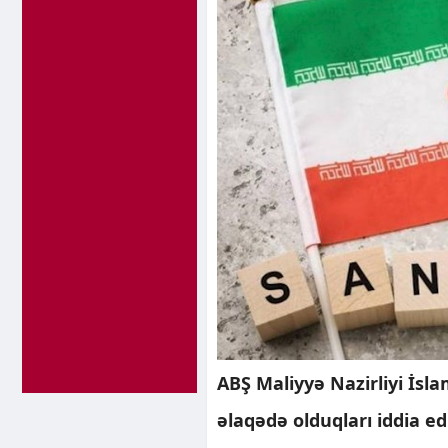
ABŞ Maliyyə Nazirliyi İsla
əlaqədə olduqları iddia ed