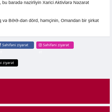
i, bu barədə nazirliyin Xarici Aktivlərə Nəzarət
q və BƏƏ-dən dörd, həmçinin, Omandan bir şirkət
Səhifəni ziyarət
Səhifəni ziyarət
et
et
i ziyarət