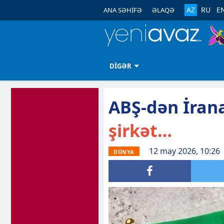
AZ
RU
E
ANA SƏHİFƏ
ƏLAQƏ
DİGƏR
ABŞ-dən İrana
şirkət…
12 may 2026, 10:26
DÜNYA