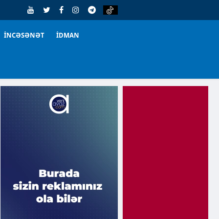
İNCƏSƏNƏT
İDMAN