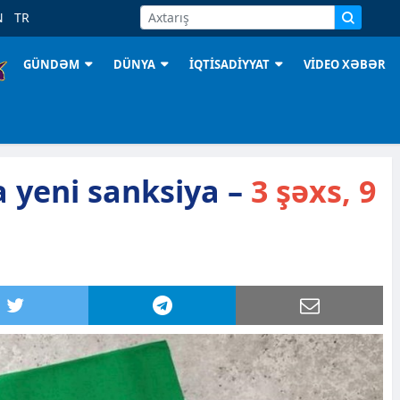
N
TR
GÜNDƏM
DÜNYA
İQTİSADİYYAT
VİDEO XƏBƏR
 yeni sanksiya –
3 şəxs, 9