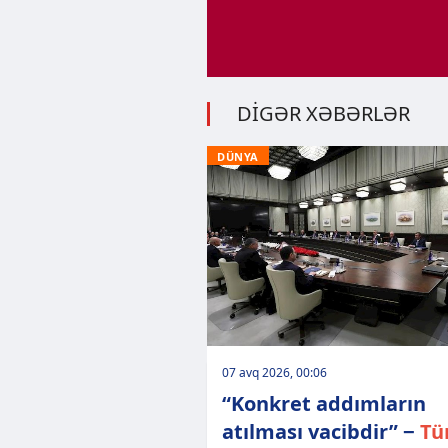
DİGƏR XƏBƏRLƏR
DÜNYA
07 avq 2026, 00:06
“Konkret addımların
atılması vacibdir” −
Tü