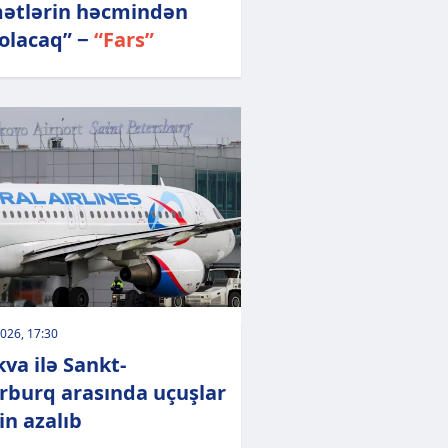
ətlərin həcmindən
 olacaq” −
“Fars”
026, 17:30
va ilə Sankt-
rburq arasında uçuşlar
in azalıb