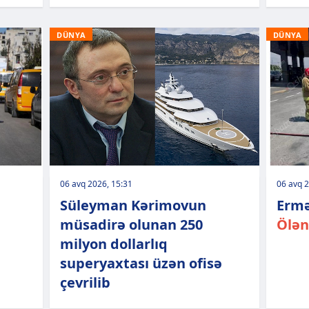
DÜNYA
DÜNYA
06 avq 2026, 15:31
06 avq 2
Süleyman Kərimovun
Ermə
müsadirə olunan 250
Ölən
milyon dollarlıq
superyaxtası üzən ofisə
çevrilib