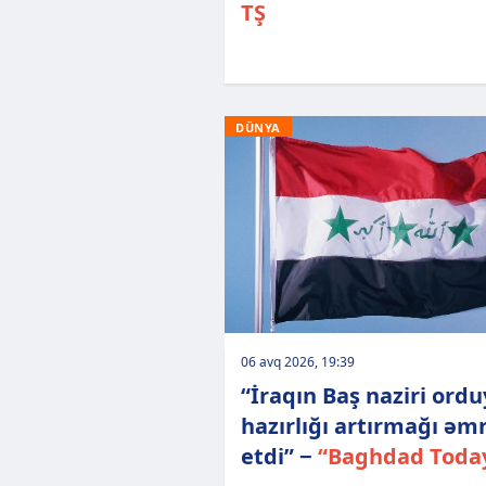
TŞ
DÜNYA
06 avq 2026, 19:39
“İraqın Baş naziri ord
hazırlığı artırmağı əm
etdi” −
“Baghdad Toda