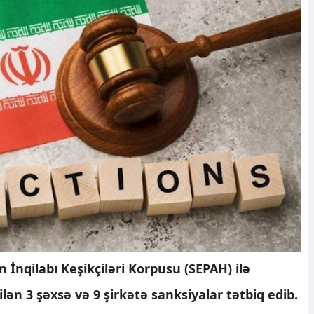
m İnqilabı Keşikçiləri Korpusu (SEPAH) ilə
ilən 3 şəxsə və 9 şirkətə sanksiyalar tətbiq edib.