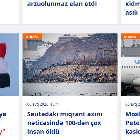
arzuolunmaz elan etdi
xidm
asılı
DÜNYA
DÜNYA
06 avq 2026, 18:41
06 avq 2
uya
Seutadakı miqrant axını
Mosk
r
nəticəsində 100-dən çox
Pete
y”
insan öldü
kəsk