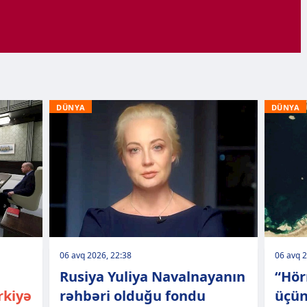
DÜNYA
DÜNYA
06 avq 2026, 22:38
06 avq 2
Rusiya Yuliya Navalnayanın
“Hör
rkiyə
rəhbəri olduğu fondu
üçün